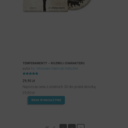
TEMPERAMENTY – ROZWÓJ CHARAKTERU
autor
ks. Mirosław Maliński MALINA
Oceniony
5.00
29,90
zł
na 5.
Najniższa cena z ostatnich 30 dni przed obniżką:
29,90
zł
BRAK W MAGAZYNIE