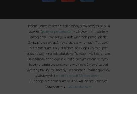
Informujemy, że strona sklep.2ryby.pl wykorzystuje pliki
cookies (
polityka prywatności
) - użytkownik może je w
każdej chwili wyłączyć w ustawieniach przeglądarki.
2ryby.pl oraz sklep.2ryby.pl działa w ramach Fundacji
Mathesianum. Cały przychód ze sklepu 2ryby.pl jest
przeznaczony na cele statutowe Fundacji Mathesianum.
Działalność handlowa nie jest głównym celem witryny -
każdy produkt prezentowany w sklepie 2ryby.pl został
wybrany tak, by był zgodny i wspomagał realizację celów
statutowych i
misji Fundacji Mathesianum
.
Fundacja Mathesianum © 2025 All Rights Reserved
Korzystamy z
uptimerobot.com