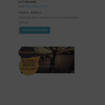
DO POBRANIA)
autor
Brat Roger z Taizé
Pierwotna
Aktualna
39,90
zł
34,90
zł
cena
cena
Najniższa cena z ostatnich 30 dni przed obniżką:
wynosiła:
wynosi:
34,90
zł
39,90zł.
34,90zł.
DODAJ DO KOSZYKA
Promocja!