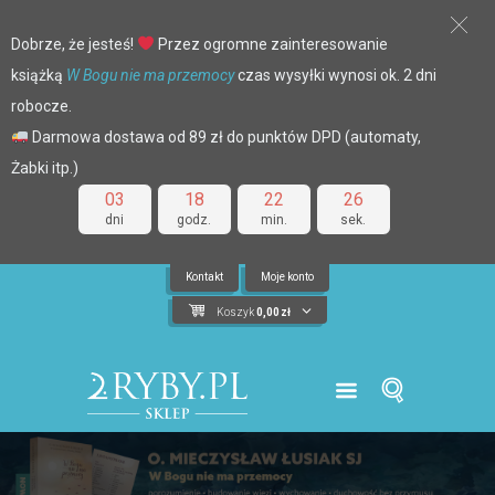
Dobrze, że jesteś!
Przez ogromne zainteresowanie
książką
W Bogu nie ma przemocy
czas wysyłki wynosi ok. 2 dni
robocze.
Darmowa dostawa od 89 zł do punktów DPD (automaty,
Żabki itp.)
03
18
22
25
dni
godz.
min.
sek.
Kontakt
Moje konto
Koszyk
0,00
zł