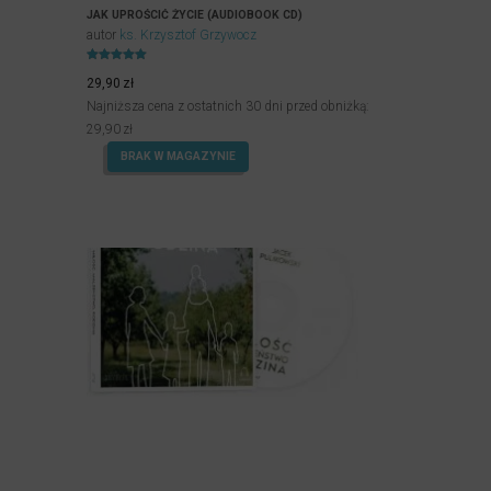
JAK UPROŚCIĆ ŻYCIE (AUDIOBOOK CD)
autor
ks. Krzysztof Grzywocz
Oceniony
5.00
29,90
zł
na 5.
Najniższa cena z ostatnich 30 dni przed obniżką:
29,90
zł
BRAK W MAGAZYNIE