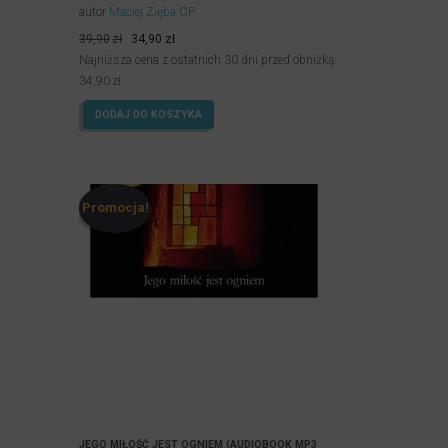
autor
Maciej Zięba OP
Pierwotna
Aktualna
39,90
zł
34,90
zł
cena
cena
Najniższa cena z ostatnich 30 dni przed obniżką:
wynosiła:
wynosi:
34,90
zł
39,90zł.
34,90zł.
DODAJ DO KOSZYKA
Promocja!
JEGO MIŁOŚĆ JEST OGNIEM (AUDIOBOOK MP3