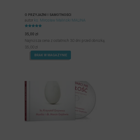
O PRZYJAŹNI I SAMOTNOŚCI
autor
ks. Mirosław Maliński MALINA
Oceniony
5.00
35,00
zł
na 5.
Najniższa cena z ostatnich 30 dni przed obniżką:
35,00
zł
BRAK W MAGAZYNIE