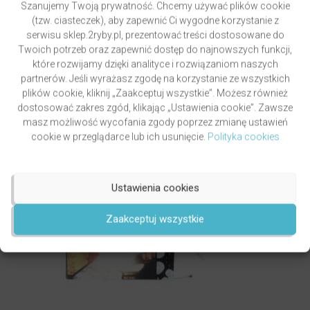
Szanujemy Twoją prywatność. Chcemy używać plików cookie
(tzw. ciasteczek), aby zapewnić Ci wygodne korzystanie z
serwisu sklep.2ryby.pl, prezentować treści dostosowane do
Twoich potrzeb oraz zapewnić dostęp do najnowszych funkcji,
które rozwijamy dzięki analityce i rozwiązaniom naszych
partnerów. Jeśli wyrażasz zgodę na korzystanie ze wszystkich
PO CO KOŚCIÓŁ?
plików cookie, kliknij „Zaakceptuj wszystkie”. Możesz również
autor
Maciej Zięba OP
dostosować zakres zgód, klikając „Ustawienia cookie”. Zawsze
Oceniony
masz możliwość wycofania zgody poprzez zmianę ustawień
5.00
29,90
zł
na 5.
cookie w przeglądarce lub ich usunięcie.
Polityka cookies
Najniższa cena z ostatnich 30 dni przed obniżką:
29,90
zł
BRAK W MAGAZYNIE
Ustawienia cookies
Zaakceptuj wszystkie