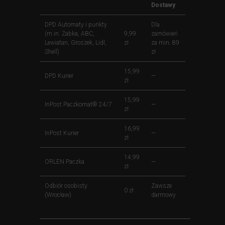
Dostawy
DPD Automaty i punkty
Dla
(m.in. Żabka, ABC,
9,99
zamówień
Lewiatan, Groszek, Lidl,
zł
za min. 89
Shell)
zł
15,99
DPD Kurier
—
zł
15,99
InPost Paczkomat® 24/7
—
zł
16,99
InPost Kurier
—
zł
14,99
ORLEN Paczka
—
zł
Odbiór osobisty
Zawsze
0 zł
(Wrocław)
darmowy