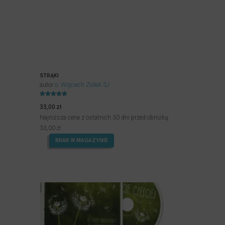
STRĄKI
autor
o. Wojciech Ziółek SJ
Oceniony
5.00
33,00
zł
na 5.
Najniższa cena z ostatnich 30 dni przed obniżką:
33,00
zł
BRAK W MAGAZYNIE