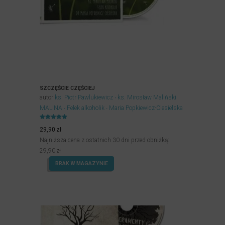
SZCZĘŚCIE CZĘŚCIEJ
autor
ks. Piotr Pawlukiewicz
ks. Mirosław Maliński
MALINA
Felek alkoholik
Maria Popkiewicz-Ciesielska
Oceniony
5.00
29,90
zł
na 5.
Najniższa cena z ostatnich 30 dni przed obniżką:
29,90
zł
BRAK W MAGAZYNIE