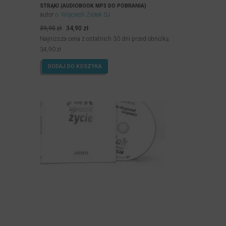
STRĄKI (AUDIOBOOK MP3 DO POBRANIA)
autor
o. Wojciech Ziółek SJ
Pierwotna
Aktualna
39,90
zł
34,90
zł
cena
cena
Najniższa cena z ostatnich 30 dni przed obniżką:
wynosiła:
wynosi:
34,90
zł
39,90zł.
34,90zł.
DODAJ DO KOSZYKA