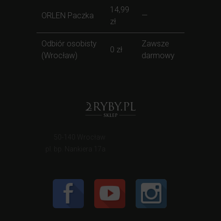
14,99
ORLEN Paczka
—
zł
Odbiór osobisty
Zawsze
0 zł
(Wrocław)
darmowy
50-140 Wrocław
pl. bp. Nankiera 17a