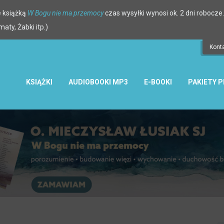
 książką
W Bogu nie ma przemocy
czas wysyłki wynosi ok. 2 dni robocze.
ty, Żabki itp.)
Kont
KSIĄŻKI
AUDIOBOOKI MP3
E-BOOKI
PAKIETY 