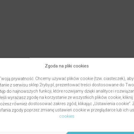
Zgoda na pliki cookies
woją prywatność. Chcemy używać plików cookie (tzw. ciasteczek), aby
anie z serwisu sklep.2ryby.pl, prezentować treści dostosowane do Two
ęp do najnowszych funkcji, które rozwijamy dzięki analityce i rozwią
eśli wyrażasz zgodę na korzystanie ze wszystkich plików cookie, kliknij
Możesz również dostosować zakres zgód, klikając „Ustawienia cookie”
ania zgody poprzez zmianę ustawień cookie w przeglądarce lub ich us
cookies