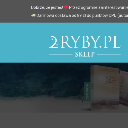
Dobrze, że jesteś!
Przez ogromne zainteresowanie
Darmowa dostawa od 89 zł do punktów DPD (automa