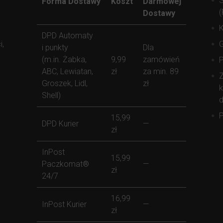
S
Forma Dostawy
Koszt
Darmowej
(
Dostawy
K
DPD Automaty
i,
i punkty
Dla
(m.in. Żabka,
9,99
zamówień
ABC, Lewiatan,
zł
za min. 89
Z
Groszek, Lidl,
zł
k
Shell)
d
P
15,99
DPD Kurier
—
zł
InPost
15,99
Paczkomat®
—
zł
24/7
16,99
InPost Kurier
—
zł