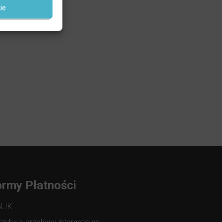
ie
rmy Płatności
BLIK