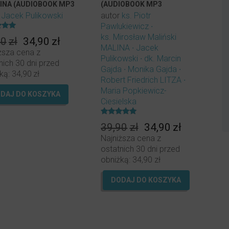
INA (AUDIOBOOK MP3
(AUDIOBOOK MP3
OBRANIA)
DO POBRANIA)
r
Jacek Pulikowski
autor
ks. Piotr
Pawlukiewicz
ony
ks. Mirosław Maliński
Pierwotna
Aktualna
90
zł
34,90
zł
MALINA
Jacek
cena
cena
ższa cena z
Pulikowski
dk. Marcin
wynosiła:
wynosi:
nich 30 dni przed
Gajda
Monika Gajda
39,90zł.
34,90zł.
ką:
34,90
zł
Robert Friedrich LITZA
Maria Popkiewicz-
DAJ DO KOSZYKA
Ciesielska
Oceniony
Pierwotna
Aktualna
39,90
zł
34,90
zł
5.00
na 5.
cena
cena
Najniższa cena z
wynosiła:
wynosi:
ostatnich 30 dni przed
39,90zł.
34,90zł.
obniżką:
34,90
zł
DODAJ DO KOSZYKA