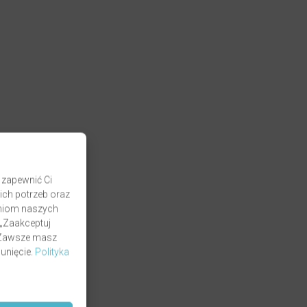
 zapewnić Ci
ich potrzeb oraz
zaniom naszych
 „Zaakceptuj
. Zawsze masz
unięcie.
Polityka