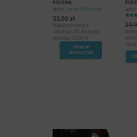
RODZINA
RODZ
DO P
autor
Jacek Pulikowski
auto
33,00
zł
Oceni
39,
Najniższa cena z
5.00
na 5.
Najni
ostatnich 30 dni przed
ostat
obniżką:
33,00
zł
obniż
BRAK W
MAGAZYNIE
DO