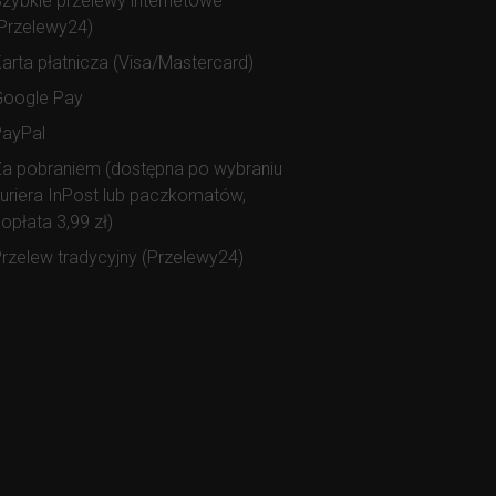
zybkie przelewy internetowe
Przelewy24)
arta płatnicza (Visa/Mastercard)
Google Pay
PayPal
a pobraniem (dostępna po wybraniu
uriera InPost lub paczkomatów,
opłata 3,99 zł)
rzelew tradycyjny (Przelewy24)