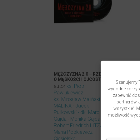
MĘŻCZYZNA 2.0 – RZECZ
O MĘSKOŚCI I OJCOSTWIE
Szanujemy T
autor
ks. Piotr
wygodne korzyst
Pawlukiewicz
zapewnić dost
ks. Mirosław Maliński
partnerów. J
MALINA
Jacek
wszystkie”. 
Pulikowski
dk. Marcin
możliwość wycof
Gajda
Monika Gajda
Robert Friedrich LITZA
Maria Popkiewicz-
Ciesielska