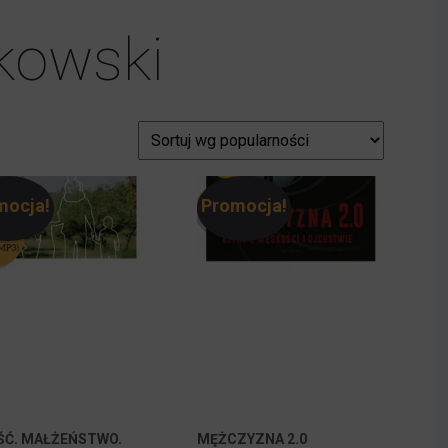
kowski
mocja!
Promocja!
ŚĆ. MAŁŻEŃSTWO.
MĘŻCZYZNA 2.0