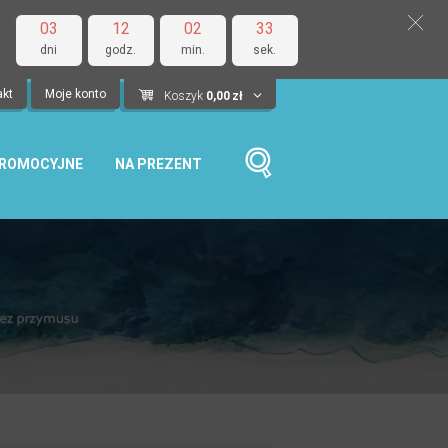
03
12
02
32
dni
godz.
min.
sek.
akt
Moje konto
Koszyk
0,00
zł
PROMOCYJNE
NA PREZENT