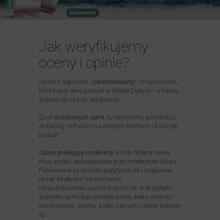
Jak weryfikujemy
oceny i opinie?
Opinie z dopiskiem „(
zweryfikowany
)”, to opinie osób,
które kupiły dany produkt w sklepie 2ryby.pl i w trakcie
dodania opinii były zalogowane.
Co do
pozostałych opinii
, to nie możemy potwierdzić,
że autorzy tych opinii są naszymi klientami i kupili ten
produkt.
Opinie podlegają moderacji
. Każda dodana opinia
musi zostać zaakceptowana przez moderatora sklepu.
Publikowane są zarówno pozytywne jak i negatywne
opinie. Moderator ma możliwość
nieopublikowania/usunięcia opinii, np. w przypadku
duplikatu opinii tego samego autora, braku wartości
merytorycznej, spamu, braku szacunku wobec autorów
itp.