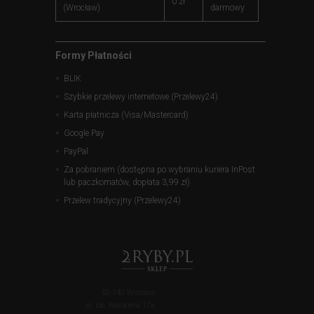
0 zł
(Wrocław)
darmowy
Formy Płatności
BLIK
Szybkie przelewy internetowe (Przelewy24)
Karta płatnicza (Visa/Mastercard)
Google Pay
PayPal
Za pobraniem (dostępna po wybraniu kuriera InPost
lub paczkomatów, dopłata 3,99 zł)
Przelew tradycyjny (Przelewy24)
50-140 Wrocław
pl. bp. Nankiera 17a