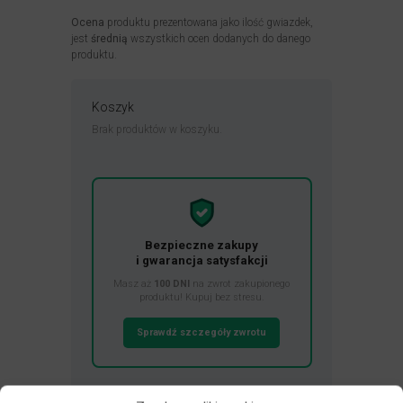
Ocena
produktu prezentowana jako ilość gwiazdek,
jest
średnią
wszystkich ocen dodanych do danego
produktu.
Koszyk
Brak produktów w koszyku.
Bezpieczne zakupy
i gwarancja satysfakcji
Masz aż
100 DNI
na zwrot zakupionego
produktu! Kupuj bez stresu.
Sprawdź szczegóły zwrotu