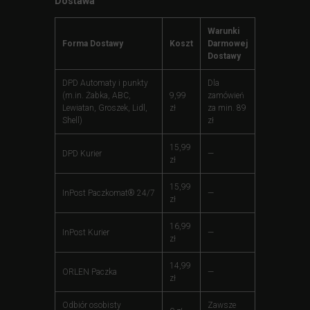
Dostawa
Warunki
Forma Dostawy
Koszt
Darmowej
Dostawy
DPD Automaty i punkty
Dla
(m.in. Żabka, ABC,
9,99
zamówień
Lewiatan, Groszek, Lidl,
zł
za min. 89
Shell)
zł
15,99
DPD Kurier
—
zł
15,99
InPost Paczkomat® 24/7
—
zł
16,99
InPost Kurier
—
zł
14,99
ORLEN Paczka
—
zł
Odbiór osobisty
Zawsze