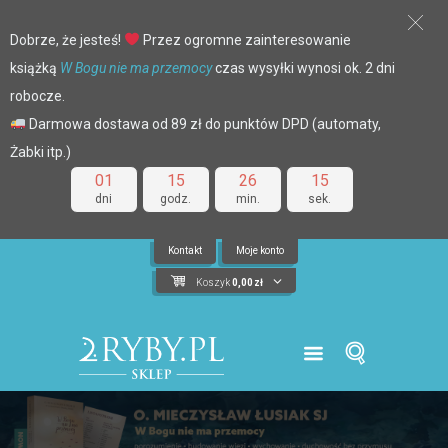
Dobrze, że jesteś!
Przez ogromne zainteresowanie
książką
W Bogu nie ma przemocy
czas wysyłki wynosi ok. 2 dni
robocze.
Darmowa dostawa od 89 zł do punktów DPD (automaty,
Żabki itp.)
01
15
26
15
dni
godz.
min.
sek.
Kontakt
Moje konto
Koszyk
0,00
zł