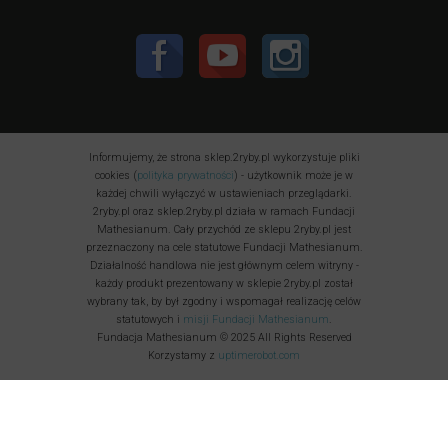
Informujemy, że strona sklep.2ryby.pl wykorzystuje pliki
cookies (
polityka prywatności
) - użytkownik może je w
każdej chwili wyłączyć w ustawieniach przeglądarki.
2ryby.pl oraz sklep.2ryby.pl działa w ramach Fundacji
Mathesianum. Cały przychód ze sklepu 2ryby.pl jest
przeznaczony na cele statutowe Fundacji Mathesianum.
Działalność handlowa nie jest głównym celem witryny -
każdy produkt prezentowany w sklepie 2ryby.pl został
wybrany tak, by był zgodny i wspomagał realizację celów
statutowych i
misji Fundacji Mathesianum
.
Fundacja Mathesianum © 2025 All Rights Reserved
Korzystamy z
uptimerobot.com