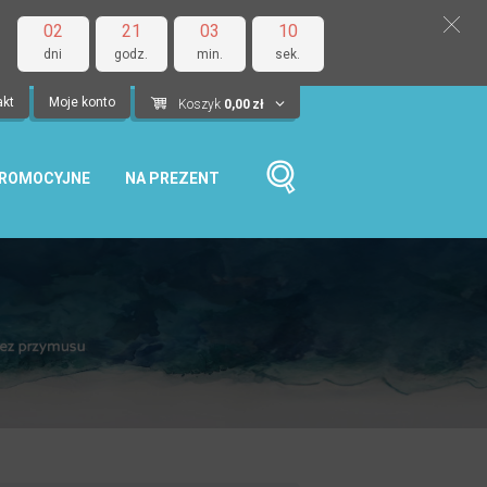
02
21
03
09
dni
godz.
min.
sek.
akt
Moje konto
Koszyk
0,00
zł
PROMOCYJNE
NA PREZENT