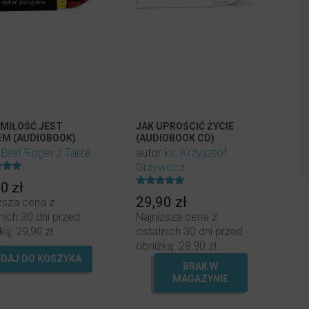
 MIŁOŚĆ JEST
JAK UPROŚCIĆ ŻYCIE
EM (AUDIOBOOK)
(AUDIOBOOK CD)
r
Brat Roger z Taizé
autor
ks. Krzysztof
Grzywocz
ony
90
zł
Oceniony
29,90
zł
ższa cena z
5.00
na 5.
nich 30 dni przed
Najniższa cena z
ką:
29,90
zł
ostatnich 30 dni przed
obniżką:
29,90
zł
DAJ DO KOSZYKA
BRAK W
MAGAZYNIE