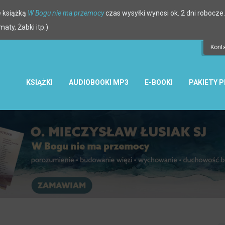
 książką
W Bogu nie ma przemocy
czas wysyłki wynosi ok. 2 dni robocze.
ty, Żabki itp.)
Kont
KSIĄŻKI
AUDIOBOOKI MP3
E-BOOKI
PAKIETY 