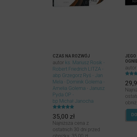
CZAS NA ROZWÓJ
JEGO
OGNI
autor
ks. Mariusz Rosik
auto
Robert Friedrich LITZA
abp Grzegorz Ryś
Jan
Oceni
Mela
Dominik Golema
29,
5.00
na 5.
Amelia Golema
Janusz
Najni
Pyda OP
ostat
bp Michał Janocha
obniż
Oceniony
DO
35,00
zł
5.00
na 5.
Najniższa cena z
ostatnich 30 dni przed
obniżką:
35,00
zł