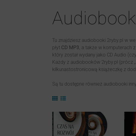
Audiobook
Tu znajdziesz audiobooki 2ryby.pl w w
płyt
CD MP3
, a także w komputerach z
który został wydany jako CD Audio (czy
Każdy z audiobooków 2ryby.pl (prócz „
kilkunastostronicową książeczkę z do
Są tu dostępne również audiobooki in