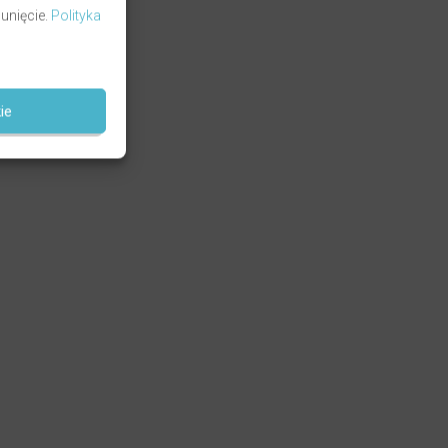
unięcie.
Polityka
ie