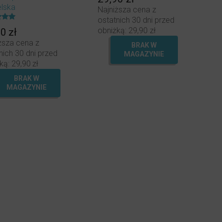
na 5.
elska
Najniższa cena z
ostatnich 30 dni przed
ony
obniżką:
29,90
zł
90
zł
ższa cena z
BRAK W
nich 30 dni przed
MAGAZYNIE
ką:
29,90
zł
BRAK W
MAGAZYNIE