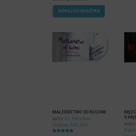
DODAJ DO KOSZYKA
MAŁŻEŃSTWO OD KUCHNI
MĘŻC
O MĘ
autor
ks. Mirosław
auto
Maliński MALINA
Pawl