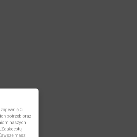
 zapewnić Ci
ich potrzeb oraz
zaniom naszych
 „Zaakceptuj
. Zawsze masz