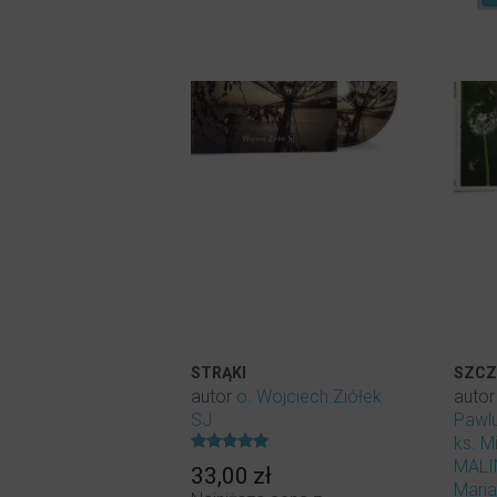
STRĄKI
SZCZ
autor
o. Wojciech Ziółek
auto
SJ
Pawl
ks. M
Oceniony
MAL
33,00
zł
5.00
Maria
na 5.