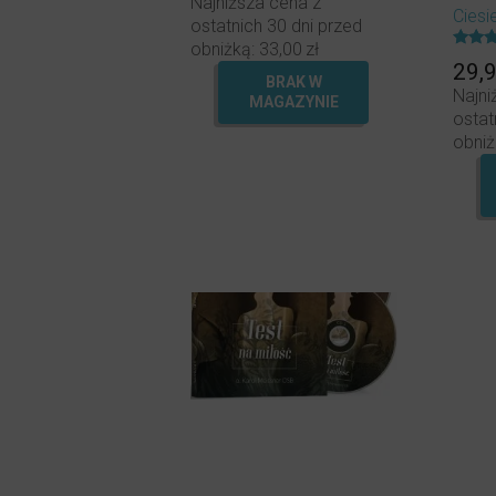
Najniższa cena z
Ciesi
ostatnich 30 dni przed
obniżką:
33,00
zł
Oceni
29,
5.00
BRAK W
na 5.
Najni
MAGAZYNIE
ostat
obniż