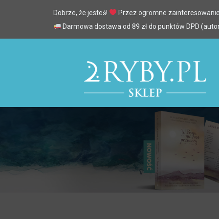
Dobrze, że jesteś!
Przez ogromne zainteresowanie
Darmowa dostawa od 89 zł do punktów DPD (automa