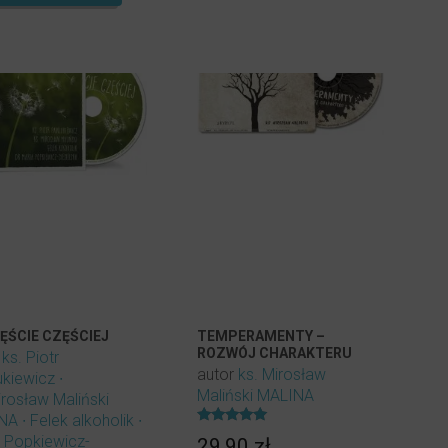
ĘŚCIE CZĘŚCIEJ
TEMPERAMENTY –
ROZWÓJ CHARAKTERU
r
ks. Piotr
autor
ks. Mirosław
ukiewicz
Maliński MALINA
irosław Maliński
INA
Felek alkoholik
Oceniony
 Popkiewicz-
29,90
zł
5.00