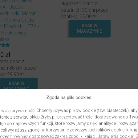
irosław Maliński
Najniższa cena z
INA
Jacek
ostatnich 30 dni przed
owski
dk. Marcin
obniżką:
33,00
zł
a
Monika Gajda
t Friedrich LITZA
BRAK W
MAGAZYNIE
 Popkiewicz-
elska
ony
90
zł
ższa cena z
nich 30 dni przed
ką:
29,90
zł
BRAK W
MAGAZYNIE
Zgoda na pliki cookies
woją prywatność. Chcemy używać plików cookie (tzw. ciasteczek), aby
anie z serwisu sklep.2ryby.pl, prezentować treści dostosowane do Two
ęp do najnowszych funkcji, które rozwijamy dzięki analityce i rozwią
eśli wyrażasz zgodę na korzystanie ze wszystkich plików cookie, kliknij
Możesz również dostosować zakres zgód, klikając „Ustawienia cookie”