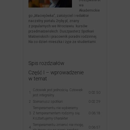
Duszpasterst
wa
Akademickie
go „Maciejówka”, założyciel i redaktor
naczelny portalu 2ryby.pl, znany
z popularnych we Wrocławiu kursów
przedmałżeńskich. Duszpasterz Spotkań
Małżeńskich i pracownik poradni rodzinnej.
Na co dzień mieszka i żyje ze studentami.
Spis rozdziałów
Część I – wprowadzenie
w temat
Człowiek jest jednością. Człowiek
1
0:02:50
jest integralny
2
Scenariusz spotkań
0:02:29
Temperamentu nie wybieramy.
3
Z temperamentem rodzimy się.
0:06:18
Kształtujemy charakter
Temperamentu zmienić nie mogę,
4
0:06:57