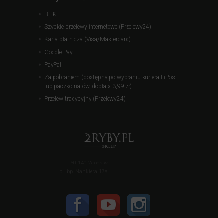
BLIK
Szybkie przelewy internetowe (Przelewy24)
Karta płatnicza (Visa/Mastercard)
Google Pay
PayPal
Za pobraniem (dostępna po wybraniu kuriera InPost
lub paczkomatów, dopłata 3,99 zł)
Przelew tradycyjny (Przelewy24)
50-140 Wrocław
pl. bp. Nankiera 17a