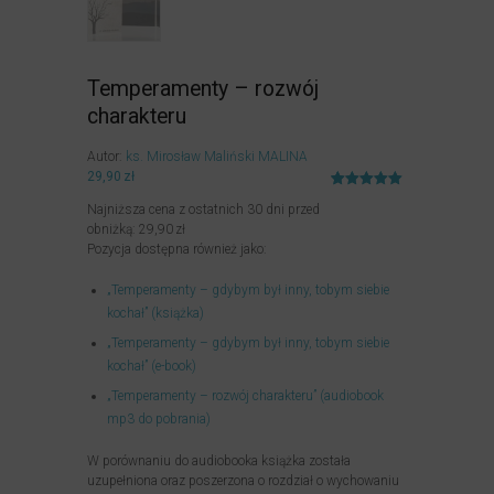
Temperamenty – rozwój
charakteru
Autor:
ks. Mirosław Maliński MALINA
29,90
zł
Oceniony
4
Najniższa cena z ostatnich 30 dni przed
5.00
na 5
na
obniżką:
29,90
zł
podstawie
Pozycja dostępna również jako:
ocen
klientów
„Temperamenty – gdybym był inny, tobym siebie
kochał” (książka)
„Temperamenty – gdybym był inny, tobym siebie
kochał” (e-book)
„Temperamenty – rozwój charakteru” (audiobook
mp3 do pobrania)
W porównaniu do audiobooka książka została
uzupełniona oraz poszerzona o rozdział o wychowaniu