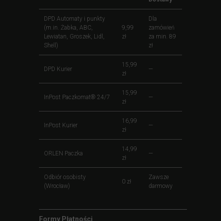
DPD Automaty i punkty
Dla
(m.in. Żabka, ABC,
9,99
zamówień
Lewiatan, Groszek, Lidl,
zł
za min. 89
Shell)
zł
15,99
DPD Kurier
—
zł
15,99
InPost Paczkomat® 24/7
—
zł
16,99
InPost Kurier
—
zł
14,99
ORLEN Paczka
—
zł
Odbiór osobisty
Zawsze
0 zł
(Wrocław)
darmowy
Formy Płatności