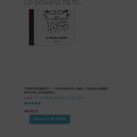
Co powiesz na to…
TEMPERAMENTY – GDYBYM BYŁ INNY, TOBYM SIEBIE
KOCHAŁ (KSIĄŻKA)
autor
ks. Mirosław Maliński MALINA
Oceniony
4.96
44,90
zł
na 5.
DODAJ DO KOSZYKA