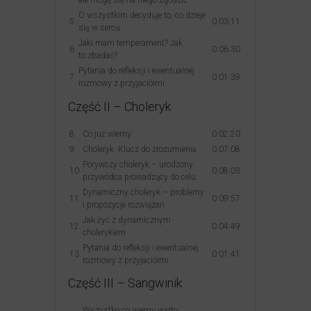
ale mogę się na niego zgodzić
O wszystkim decyduje to, co dzieje
5
0:03:11
się w sercu
Jaki mam temperament? Jak
6
0:06:30
to zbadać?
Pytania do refleksji i ewentualnej
7
0:01:39
rozmowy z przyjaciółmi
Część II – Choleryk
8
Co już wiemy
0:02:20
9
Choleryk. Klucz do zrozumienia
0:07:08
Porywczy choleryk – urodzony
10
0:08:03
przywódca prowadzący do celu
Dynamiczny choleryk – problemy
11
0:09:57
i propozycje rozwiązań
Jak żyć z dynamicznym
12
0:04:49
cholerykiem
Pytania do refleksji i ewentualnej
13
0:01:41
rozmowy z przyjaciółmi
Część III – Sangwinik
Wszystko co wiemy warto