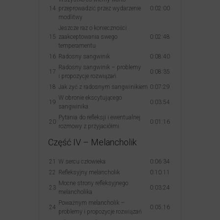
14
przeprowadzić przez wydarzenie
0:02:00
modlitwy
Jeszcze raz o konieczności
15
zaakceptowania swego
0:02:48
temperamentu
16
Radosny sangwinik
0:08:40
Radosny sangwinik – problemy
17
0:08:35
i propozycje rozwiązań
18
Jak żyć z radosnym sangwinikiem
0:07:29
W obronie ekscytującego
19
0:03:54
sangwinika
Pytania do refleksji i ewentualnej
20
0:01:16
rozmowy z przyjaciółmi
Część IV – Melancholik
21
W sercu człowieka
0:06:34
22
Refleksyjny melancholik
0:10:11
Mocne strony refleksyjnego
23
0:03:24
melancholika
Poważnym melancholik –
24
0:05:16
problemy i propozycje rozwiązań