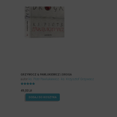
GRZYWOCZ & PAWLUKIEWICZ | DROGA
autor
ks. Piotr Pawlukiewicz
ks. Krzysztof Grzywocz
Oceniony
5.00
49,00
zł
na 5.
DODAJ DO KOSZYKA