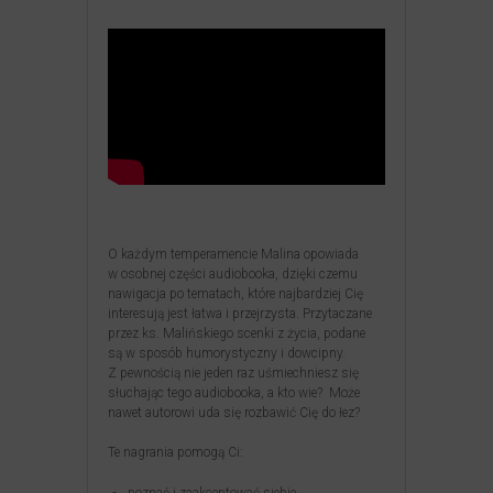
O każdym temperamencie Malina opowiada
w osobnej części audiobooka, dzięki czemu
nawigacja po tematach, które najbardziej Cię
interesują jest łatwa i przejrzysta. Przytaczane
przez ks. Malińskiego scenki z życia, podane
są w sposób humorystyczny i dowcipny.
Z pewnością nie jeden raz uśmiechniesz się
słuchając tego audiobooka, a kto wie? Może
nawet autorowi uda się rozbawić Cię do łez?
Te nagrania pomogą Ci: