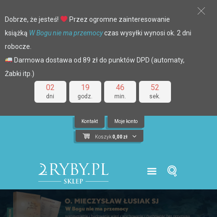
Dobrze, że jesteś!
Przez ogromne zainteresowanie
książką
W Bogu nie ma przemocy
czas wysyłki wynosi ok. 2 dni
robocze.
Darmowa dostawa od 89 zł do punktów DPD (automaty,
Żabki itp.)
02
19
46
52
dni
godz.
min.
sek.
Kontakt
Moje konto
Koszyk
0,00
zł