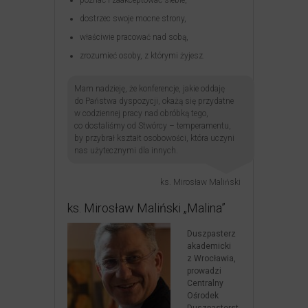
poznać i zaakceptować siebie,
dostrzec swoje mocne strony,
właściwie pracować nad sobą,
zrozumieć osoby, z którymi żyjesz.
Mam nadzieję, że konferencje, jakie oddaję
do Państwa dyspozycji, okażą się przydatne
w codziennej pracy nad obróbką tego,
co dostaliśmy od Stwórcy – temperamentu,
by przybrał kształt osobowości, która uczyni
nas użytecznymi dla innych.
ks. Mirosław Maliński
ks. Mirosław Maliński „Malina”
Duszpasterz
akademicki
z Wrocławia,
prowadzi
Centralny
Ośrodek