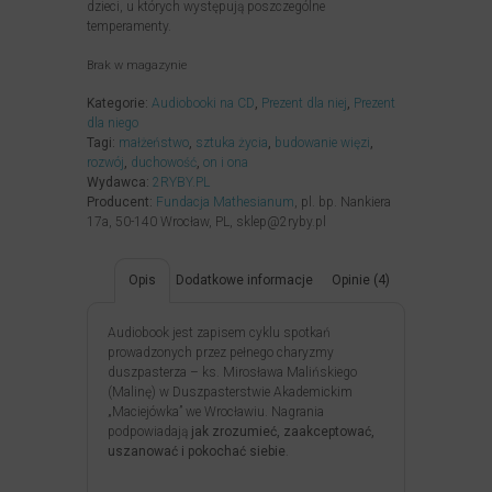
dzieci, u których występują poszczególne
temperamenty.
Brak w magazynie
Kategorie:
Audiobooki na CD
,
Prezent dla niej
,
Prezent
dla niego
Tagi:
małżeństwo
,
sztuka życia
,
budowanie więzi
,
rozwój
,
duchowość
,
on i ona
Wydawca:
2RYBY.PL
Producent:
Fundacja Mathesianum
, pl. bp. Nankiera
17a, 50-140 Wrocław, PL, sklep@2ryby.pl
Opis
Dodatkowe informacje
Opinie (4)
Audiobook jest zapisem cyklu spotkań
prowadzonych przez pełnego charyzmy
duszpasterza – ks. Mirosława Malińskiego
(Malinę) w Duszpasterstwie Akademickim
„Maciejówka” we Wrocławiu. Nagrania
podpowiadają
jak zrozumieć, zaakceptować,
uszanować i pokochać siebie
.