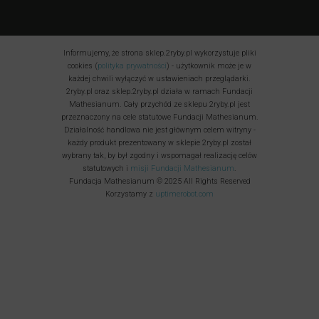
Informujemy, że strona sklep.2ryby.pl wykorzystuje pliki
cookies (
polityka prywatności
) - użytkownik może je w
każdej chwili wyłączyć w ustawieniach przeglądarki.
2ryby.pl oraz sklep.2ryby.pl działa w ramach Fundacji
Mathesianum. Cały przychód ze sklepu 2ryby.pl jest
przeznaczony na cele statutowe Fundacji Mathesianum.
Działalność handlowa nie jest głównym celem witryny -
każdy produkt prezentowany w sklepie 2ryby.pl został
wybrany tak, by był zgodny i wspomagał realizację celów
statutowych i
misji Fundacji Mathesianum
.
Fundacja Mathesianum © 2025 All Rights Reserved
Korzystamy z
uptimerobot.com