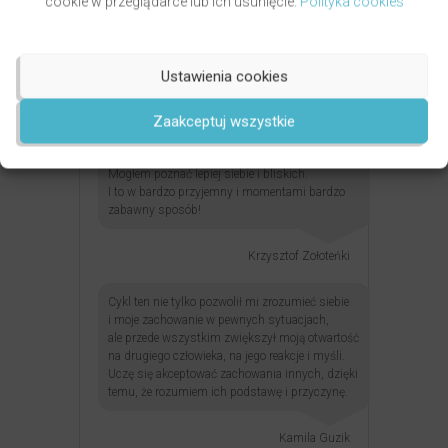
cookie w przeglądarce lub ich usunięcie.
Polityka cookies
połączenia komplementarne
Splot temperamentów –
35
0:06:04
połączenia przeciwieństw
36
Ale w czym problem?
0:04:01
Ustawienia cookies
Opinie słuchaczy:
Zaakceptuj wszystkie
Teraz już wiem dlaczego tak lubię relaks…
Mogłem poznać lepiej siebie i bliskich.
I to w bardzo przyjemny i momentami bardzo
zabawny sposób!
Krzysztof Zołoteńki
Cykl ten nie tylko pozwolił mi zrozumieć siebie
i moje zachowanie w pewnych sytuacjach,
ale przede wszystkim zwiększył moją otwartość
na drugiego człowieka, na jego reakcje i myśli.
Uczę się akceptować zachowania innych, dzięki
temu, że rozumiem ich podstawę i przyczynę.
Kamila Guzik