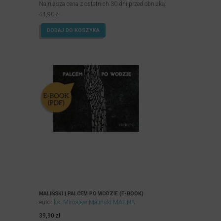
Najniższa cena z ostatnich 30 dni przed obniżką:
44,90
zł
DODAJ DO KOSZYKA
MALIŃSKI | PALCEM PO WODZIE (E-BOOK)
autor
ks. Mirosław Maliński MALINA
39,90
zł