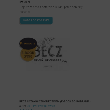
5.00
39,90
zł
na 5.
Najniższa cena z ostatnich 30 dni przed obniżką:
39,90
zł
DODAJ DO KOSZYKA
Promocja!
BECZ I DZWOŃ DZWONECZKIEM (E-BOOK DO POBRANIA)
autor
ks. Piotr Pawlukiewicz