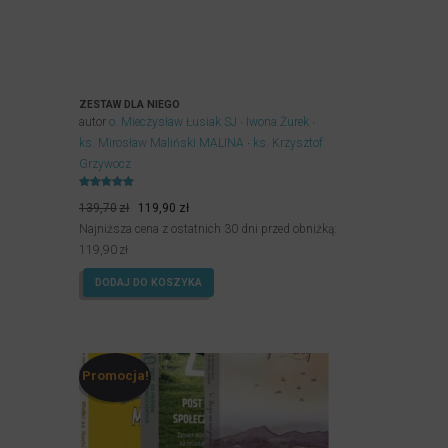
ZESTAW DLA NIEGO
autor
o. Mieczysław Łusiak SJ
Iwona Żurek
ks. Mirosław Maliński MALINA
ks. Krzysztof
Grzywocz
Oceniony
Pierwotna
Aktualna
5.00
139,70
zł
119,90
zł
na 5.
cena
cena
Najniższa cena z ostatnich 30 dni przed obniżką:
wynosiła:
wynosi:
119,90
zł
139,70zł.
119,90zł.
DODAJ DO KOSZYKA
Promocja!