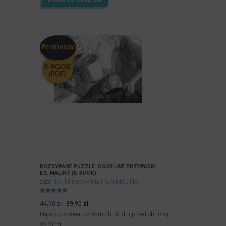
Promocja!
ROZSYPANE PUZZLE. OSOBLIWE PRZYPADKI
KS. MALINY (E-BOOK)
autor
ks. Mirosław Maliński MALINA
Oceniony
Pierwotna
Aktualna
4.80
44,90
zł
39,90
zł
na 5.
cena
cena
Najniższa cena z ostatnich 30 dni przed obniżką:
wynosiła:
wynosi:
39,90
zł