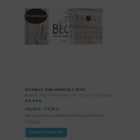
Promocja!
ZESTAW KS. PAWLUKIEWICZA Z 2RYBY
autor
ks. Piotr Pawlukiewicz
ks. Krzysztof Grzywocz
Oceniony
Pierwotna
Aktualna
5.00
143,90
zł
119,90
zł
na 5.
cena
cena
Najniższa cena z ostatnich 30 dni przed obniżką:
wynosiła:
wynosi:
119,90
zł
143,90zł.
119,90zł.
DODAJ DO KOSZYKA