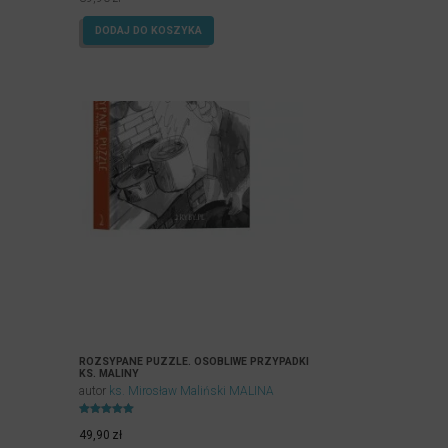
44,90zł.
39,90zł.
DODAJ DO KOSZYKA
ROZSYPANE PUZZLE. OSOBLIWE PRZYPADKI
KS. MALINY
autor
ks. Mirosław Maliński MALINA
Oceniony
5.00
49,90
zł
na 5.