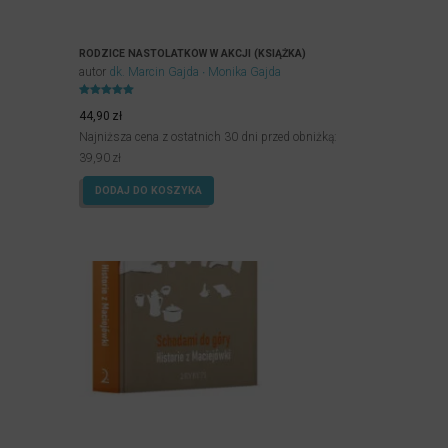
RODZICE NASTOLATKÓW W AKCJI (KSIĄŻKA)
autor
dk. Marcin Gajda
Monika Gajda
Oceniony
5.00
44,90
zł
na 5.
Najniższa cena z ostatnich 30 dni przed obniżką:
39,90
zł
DODAJ DO KOSZYKA