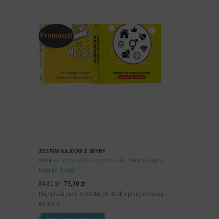
Promocja!
ZESTAW GAJDÓW Z 2RYBY
autor
ks. Krzysztof Grzywocz
dk. Marcin Gajda
Monika Gajda
Pierwotna
Aktualna
84,80
zł
79,90
zł
cena
cena
Najniższa cena z ostatnich 30 dni przed obniżką:
wynosiła:
wynosi:
69,90
zł
84,80zł.
79,90zł.