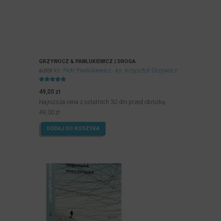
GRZYWOCZ & PAWLUKIEWICZ | DROGA
autor
ks. Piotr Pawlukiewicz
ks. Krzysztof Grzywocz
Oceniony
5.00
49,00
zł
na 5.
Najniższa cena z ostatnich 30 dni przed obniżką:
49,00
zł
DODAJ DO KOSZYKA