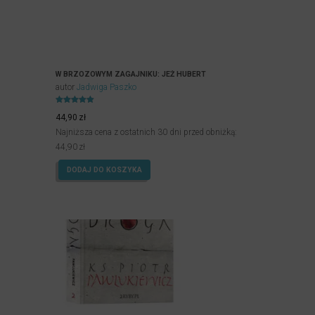
W BRZOZOWYM ZAGAJNIKU: JEŻ HUBERT
autor
Jadwiga Paszko
Oceniony
4.90
44,90
zł
na 5.
Najniższa cena z ostatnich 30 dni przed obniżką:
44,90
zł
DODAJ DO KOSZYKA