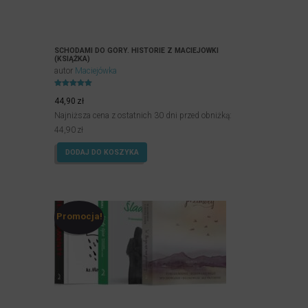
SCHODAMI DO GÓRY. HISTORIE Z MACIEJÓWKI
(KSIĄŻKA)
autor
Maciejówka
Oceniony
5.00
44,90
zł
na 5.
Najniższa cena z ostatnich 30 dni przed obniżką:
44,90
zł
DODAJ DO KOSZYKA
Promocja!