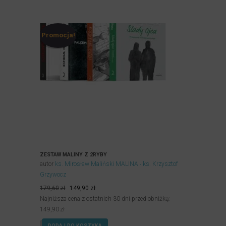
Promocja!
ZESTAW MALINY Z 2RYBY
autor
ks. Mirosław Maliński MALINA
ks. Krzysztof
Grzywocz
Pierwotna
Aktualna
179,60
zł
149,90
zł
cena
cena
Najniższa cena z ostatnich 30 dni przed obniżką:
wynosiła:
wynosi:
149,90
zł
179,60zł.
149,90zł.
DODAJ DO KOSZYKA