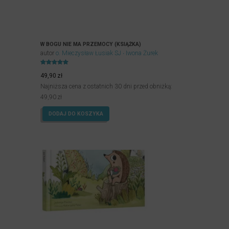
W BOGU NIE MA PRZEMOCY (KSIĄŻKA)
autor
o. Mieczysław Łusiak SJ
Iwona Żurek
Oceniony
5.00
49,90
zł
na 5.
Najniższa cena z ostatnich 30 dni przed obniżką:
49,90
zł
DODAJ DO KOSZYKA