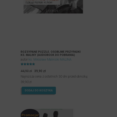
ROZSYPANE PUZZLE. OSOBLIWE PRZYPADKI
KS. MALINY (AUDIOBOOK DO POBRANIA)
autor
ks. Mirosław Maliński MALINA
Oceniony
Pierwotna
Aktualna
5.00
44,90
zł
39,90
zł
na 5.
cena
cena
Najniższa cena z ostatnich 30 dni przed obniżką:
wynosiła:
wynosi:
39,90
zł
44,90zł.
39,90zł.
DODAJ DO KOSZYKA
Promocja!