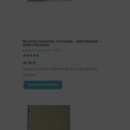
WZORZEC MĄDROŚCI. PORZĄDEK – NIEPORZĄDEK –
NOWY PORZĄDEK
autor
Richard Rohr OFM
Oceniony
5.00
46,90
zł
na 5.
Najniższa cena z ostatnich 30 dni przed obniżką:
46,90
zł
DODAJ DO KOSZYKA