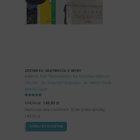
ZESTAW KS. GRZYWOCZA Z 2RYBY
autor
ks. Piotr Pawlukiewicz
ks. Mirosław Maliński
MALINA
ks. Krzysztof Grzywocz
dk. Marcin Gajda
Monika Gajda
Oceniony
Pierwotna
Aktualna
5.00
179,70
zł
149,90
zł
na 5.
cena
cena
Najniższa cena z ostatnich 30 dni przed obniżką:
wynosiła:
wynosi:
149,90
zł
179,70zł.
149,90zł.
DODAJ DO KOSZYKA