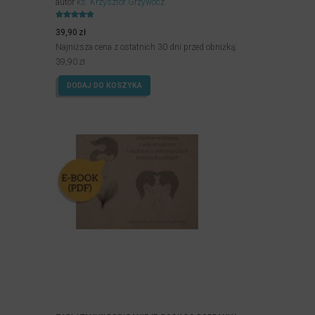
autor
ks. Krzysztof Grzywocz
Oceniony
5.00
39,90
zł
na 5.
Najniższa cena z ostatnich 30 dni przed obniżką:
39,90
zł
DODAJ DO KOSZYKA