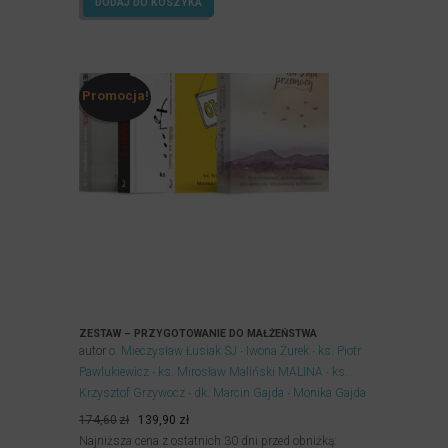
DODAJ DO KOSZYKA
Promocja!
ZESTAW – PRZYGOTOWANIE DO MAŁŻEŃSTWA
autor
o. Mieczysław Łusiak SJ
Iwona Żurek
ks. Piotr
Pawlukiewicz
ks. Mirosław Maliński MALINA
ks.
Krzysztof Grzywocz
dk. Marcin Gajda
Monika Gajda
Pierwotna
Aktualna
174,60
zł
139,90
zł
cena
cena
Najniższa cena z ostatnich 30 dni przed obniżką: