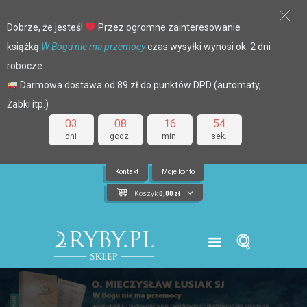
Dobrze, że jesteś!
Przez ogromne zainteresowanie
książką
W Bogu nie ma przemocy
czas wysyłki wynosi ok. 2 dni
robocze.
Darmowa dostawa od 89 zł do punktów DPD (automaty,
Żabki itp.)
03
08
16
53
dni
godz.
min.
sek.
Kontakt
Moje konto
Koszyk
0,00
zł