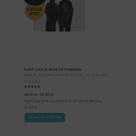
ŚLADY OJCA (E-BOOK DO POBRANIA)
autor
ks. Mirosław Maliński MALINA
ks. Krzysztof
Grzywocz
Oceniony
Pierwotna
Aktualna
5.00
44,90
zł
39,90
zł
na 5.
cena
cena
Najniższa cena z ostatnich 30 dni przed obniżką:
wynosiła:
wynosi:
39,90
zł
44,90zł.
39,90zł.
DODAJ DO KOSZYKA