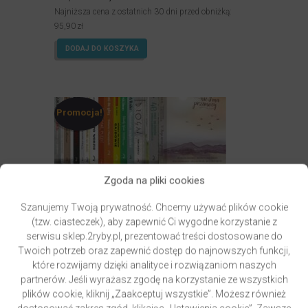
cena
cena
Najniższa cena z ostatnich 30 dni przed obniżką:
wynosiła:
wynosi:
95,90
zł
139,70zł.
119,90zł.
DODAJ DO KOSZYKA
Promocja!
Zgoda na pliki cookies
Szanujemy Twoją prywatność. Chcemy używać plików cookie
(tzw. ciasteczek), aby zapewnić Ci wygodne korzystanie z
serwisu sklep.2ryby.pl, prezentować treści dostosowane do
Twoich potrzeb oraz zapewnić dostęp do najnowszych funkcji,
które rozwijamy dzięki analityce i rozwiązaniom naszych
ZESTAW – KSIĄŻKI Z 2RYBY
partnerów. Jeśli wyrażasz zgodę na korzystanie ze wszystkich
autor
Jadwiga Paszko
Wendy Speake
o. Mieczysław
plików cookie, kliknij „Zaakceptuj wszystkie”. Możesz również
Łusiak SJ
Iwona Żurek
ks. Piotr Pawlukiewicz