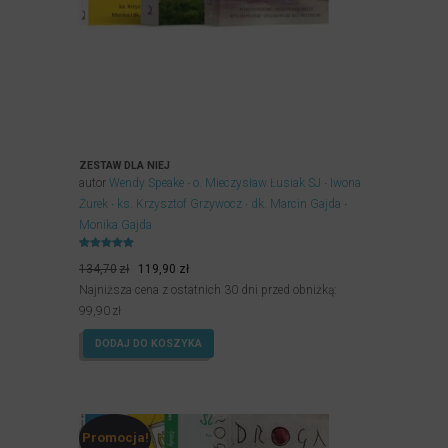
ZESTAW DLA NIEJ
autor
Wendy Speake
o. Mieczysław Łusiak SJ
Iwona
Żurek
ks. Krzysztof Grzywocz
dk. Marcin Gajda
Monika Gajda
Oceniony
Pierwotna
Aktualna
5.00
134,70
zł
119,90
zł
na 5.
cena
cena
Najniższa cena z ostatnich 30 dni przed obniżką:
wynosiła:
wynosi:
99,90
zł
134,70zł.
119,90zł.
DODAJ DO KOSZYKA
Promocja!