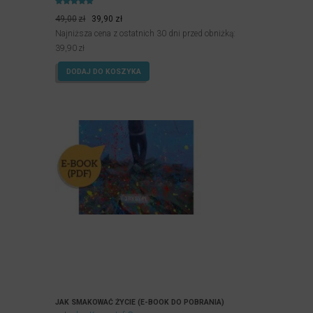
Oceniony
Pierwotna
Aktualna
4.90
49,00
zł
39,90
zł
na 5.
cena
cena
Najniższa cena z ostatnich 30 dni przed obniżką:
wynosiła:
wynosi:
39,90
zł
49,00zł.
39,90zł.
DODAJ DO KOSZYKA
JAK SMAKOWAĆ ŻYCIE (E-BOOK DO POBRANIA)