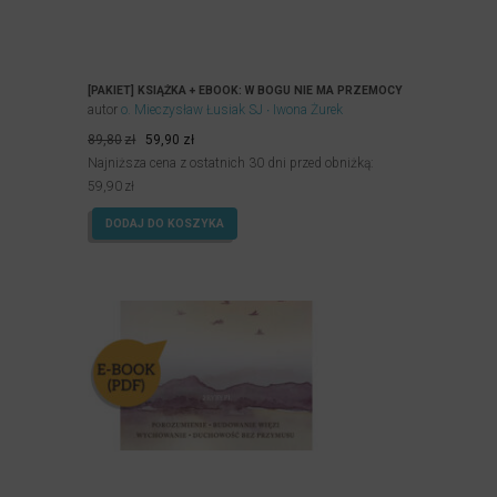
[PAKIET] KSIĄŻKA + EBOOK: W BOGU NIE MA PRZEMOCY
autor
o. Mieczysław Łusiak SJ
Iwona Żurek
Pierwotna
Aktualna
89,80
zł
59,90
zł
cena
cena
Najniższa cena z ostatnich 30 dni przed obniżką:
wynosiła:
wynosi:
59,90
zł
89,80zł.
59,90zł.
DODAJ DO KOSZYKA