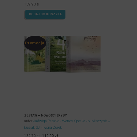
wynosiła:
wynosi:
139,90
zł
174,60zł.
139,90zł.
DODAJ DO KOSZYKA
Promocja!
ZESTAW – NOWOŚCI 2RYBY
autor
Jadwiga Paszko
Wendy Speake
o. Mieczysław
Łusiak SJ
Iwona Żurek
Pierwotna
Aktualna
139,70
zł
119,90
zł