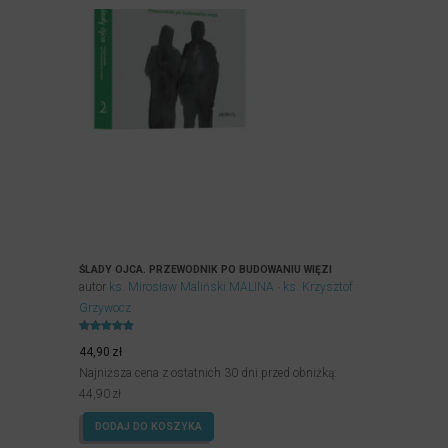
ŚLADY OJCA. PRZEWODNIK PO BUDOWANIU WIĘZI
autor
ks. Mirosław Maliński MALINA
ks. Krzysztof
Grzywocz
Oceniony
5.00
44,90
zł
na 5.
Najniższa cena z ostatnich 30 dni przed obniżką:
44,90
zł
DODAJ DO KOSZYKA