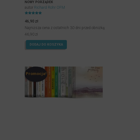
NOWY PORZĄDEK
autor
Richard Rohr OFM
Oceniony
5.00
46,90
zł
na 5.
Najniższa cena z ostatnich 30 dni przed obniżką:
46,90
zł
DODAJ DO KOSZYKA
Promocja!