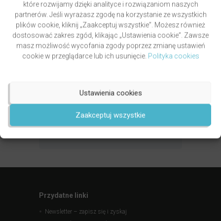
które rozwijamy dzięki analityce i rozwiązaniom naszych
partnerów. Jeśli wyrażasz zgodę na korzystanie ze wszystkich
Bezpieczne zakupy
plików cookie, kliknij „Zaakceptuj wszystkie”. Możesz również
i gwarancja satysfakcji
dostosować zakres zgód, klikając „Ustawienia cookie”. Zawsze
Masz aż
100 DNI
na zwrot zakupionego
masz możliwość wycofania zgody poprzez zmianę ustawień
produktu! Kupuj bez stresu.
cookie w przeglądarce lub ich usunięcie.
Polityka cookies
Sprawdź szczegóły zwrotu
Ustawienia cookies
Najnowsze opinie
Zaakceptuj wszystkie
Jak weryfikujemy oceny i opinie?
Przydatne linki
Newsletter – zapisz się i zyskaj