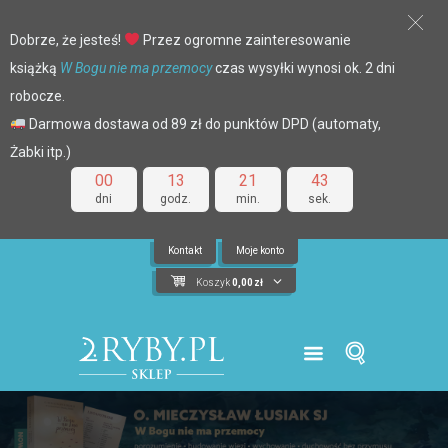
Dobrze, że jesteś!
Przez ogromne zainteresowanie
książką
W Bogu nie ma przemocy
czas wysyłki wynosi ok. 2 dni
robocze.
Darmowa dostawa od 89 zł do punktów DPD (automaty,
Żabki itp.)
00
13
21
42
dni
godz.
min.
sek.
Kontakt
Moje konto
Koszyk
0,00
zł