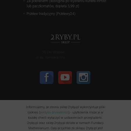
Za pobraniem (dostępna po wybraniu kuriera InPost
lub paczkomatów, dopłata 3,99 zł)
Przelew tradycyjny (Przelewy24)
50-140 Wrocław
pl. bp. Nankiera 17a
Informujemy, że strona sklep.2ryby.pl wykorzystuje pliki
cookies (
polityka prywatności
) - użytkownik może je w
każdej chwili wyłączyć w ustawieniach przeglądarki.
2ryby.pl oraz sklep.2ryby.pl działa w ramach Fundacji
Mathesianum. Cały przychód ze sklepu 2ryby.pl jest