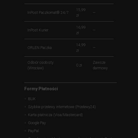
15,99
InPost Paczkomat® 24/7
—
zł
16,99
InPost Kurier
—
zł
14,99
ORLEN Paczka
—
zł
Odbiór osobisty
Zawsze
0 zł
(Wrocław)
darmowy
Formy Płatności
BLIK
Szybkie przelewy internetowe (Przelewy24)
Karta płatnicza (Visa/Mastercard)
Google Pay
PayPal