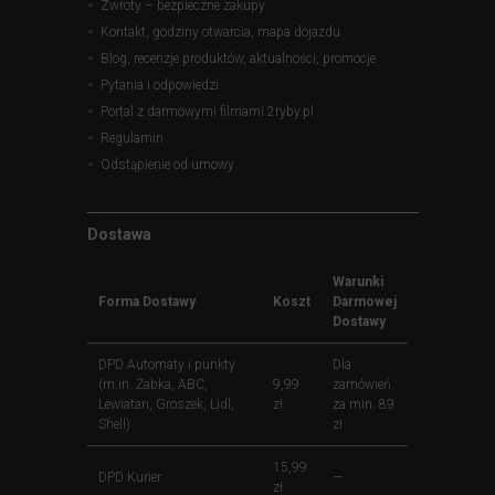
Zwroty – bezpieczne zakupy
Kontakt, godziny otwarcia, mapa dojazdu
Blog, recenzje produktów, aktualności, promocje
Pytania i odpowiedzi
Portal z darmowymi filmami 2ryby.pl
Regulamin
Odstąpienie od umowy
Dostawa
Warunki
Forma Dostawy
Koszt
Darmowej
Dostawy
DPD Automaty i punkty
Dla
(m.in. Żabka, ABC,
9,99
zamówień
Lewiatan, Groszek, Lidl,
zł
za min. 89
Shell)
zł
15,99
DPD Kurier
—
zł