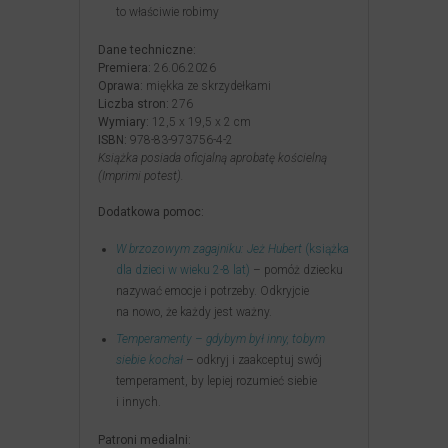
to właściwie robimy
Dane techniczne:
Premiera:
26.06.2026
Oprawa:
miękka ze skrzydełkami
Liczba stron:
276
Wymiary:
12,5 x 19,5 x 2 cm
ISBN:
978-83-973756-4-2
Książka posiada oficjalną aprobatę kościelną
(Imprimi potest).
Dodatkowa pomoc:
W brzozowym zagajniku: Jeż Hubert
(książka
dla dzieci w wieku 2-8 lat)
– pomóż dziecku
nazywać emocje i potrzeby. Odkryjcie
na nowo, że każdy jest ważny.
Temperamenty – gdybym był inny, tobym
siebie kochał
– odkryj i zaakceptuj swój
temperament, by lepiej rozumieć siebie
i innych.
Patroni medialni: