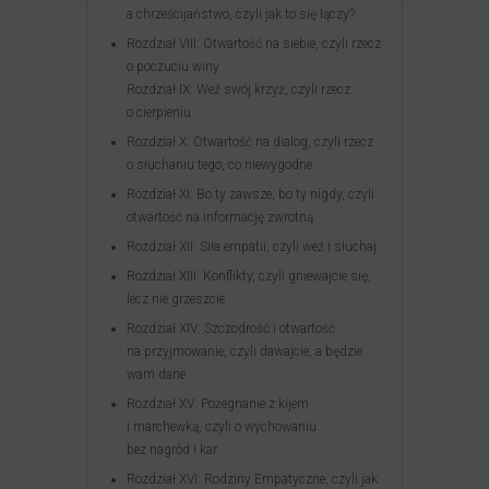
a chrześcijaństwo, czyli jak to się łączy?
Rozdział VIII: Otwartość na siebie, czyli rzecz
o poczuciu winy
Rozdział IX: Weź swój krzyż, czyli rzecz
o cierpieniu
Rozdział X: Otwartość na dialog, czyli rzecz
o słuchaniu tego, co niewygodne
Rozdział XI: Bo ty zawsze, bo ty nigdy, czyli
otwartość na informację zwrotną
Rozdział XII: Siła empatii, czyli weź i słuchaj
Rozdział XIII: Konflikty, czyli gniewajcie się,
lecz nie grzeszcie
Rozdział XIV: Szczodrość i otwartość
na przyjmowanie, czyli dawajcie, a będzie
wam dane
Rozdział XV: Pożegnanie z kijem
i marchewką, czyli o wychowaniu
bez nagród i kar
Rozdział XVI: Rodziny Empatyczne, czyli jak