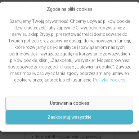
Zamów książkę w przedsprzedaży
, odbierz
Zgoda na pliki cookies
darmową Listę Potrzeb i daj sobie szansę
na relacje, w których każdy czuje się ważny
Szanujemy Twoją prywatność. Chcemy używać plików cookie
i wysłuchany!
(tzw. ciasteczek), aby zapewnić Ci wygodne korzystanie z
serwisu sklep.2ryby.pl, prezentować treści dostosowane do
Spis treści:
Twoich potrzeb oraz zapewnić dostęp do najnowszych funkcji,
które rozwijamy dzięki analityce i rozwiązaniom naszych
Rozdział I: O języku życia, czyli racja
partnerów. Jeśli wyrażasz zgodę na korzystanie ze wszystkich
czy relacja
plików cookie, kliknij „Zaakceptuj wszystkie”. Możesz również
Rozdział II: Akceptacja tego, co jest, czyli
dostosować zakres zgód, klikając „Ustawienia cookie”. Zawsze
rzecz o szczęściu
masz możliwość wycofania zgody poprzez zmianę ustawień
Rozdział III: Czy NVC uczy egoizmu, czyli
cookie w przeglądarce lub ich usunięcie.
Polityka cookies
rzecz o potrzebach
Rozdział IV: Otwartość na pełną skalę
emocji, czyli rzecz o złości
Ustawienia cookies
Rozdział V: Nic nie muszę, czyli nie rób nic,
co nie jest zabawą
Zaakceptuj wszystkie
Rozdział VI: Równowaga, czyli rzecz
o chodzeniu po linie
Rozdział VII: Porozumienie bez przemocy