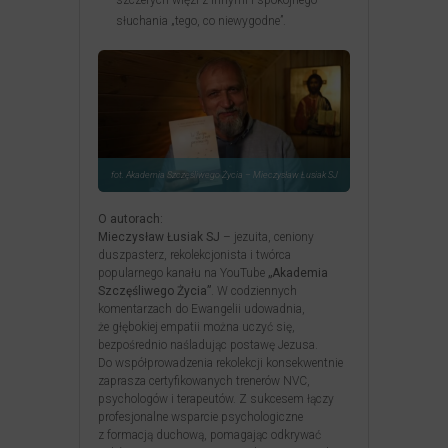
szczerych więzi z innymi i spokojnego
słuchania „tego, co niewygodne”.
fot. Akademia Szczęśliwego Życia – Mieczysław Łusiak SJ
O autorach:
Mieczysław Łusiak SJ
– jezuita, ceniony
duszpasterz, rekolekcjonista i twórca
popularnego kanału na YouTube
„Akademia
Szczęśliwego Życia”
. W codziennych
komentarzach do Ewangelii udowadnia,
że głębokiej empatii można uczyć się,
bezpośrednio naśladując postawę Jezusa.
Do współprowadzenia rekolekcji konsekwentnie
zaprasza certyfikowanych trenerów NVC,
psychologów i terapeutów. Z sukcesem łączy
profesjonalne wsparcie psychologiczne
z formacją duchową, pomagając odkrywać