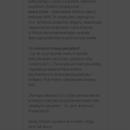
pokój płynący z życia w prawdzie. Założyciel
wspólnoty „Rodziny Empatyczne”.
Iwona Żurek
– dziennikarka Polskiej Agencji
Prasowej (PAP). W swojej pracy zajmuje się
m.in. tematyką społeczną i religijną, relacjonując
najważniejsze wydarzenia z życia Kościoła
w Polsce oraz przeprowadzając wywiady
dotyczące problemów współczesnego świata.
Co o książce mówią specjaliści?
„Czy da się przeżywać wiarę w sposób,
który nie opiera się na lęku, poczuciu winy
i przymusie? (…) Ta książka jest autorską próbą
włączenia przesłania Porozumienia
bez Przemocy w chrześcijańską praktykę.” –
dr Beata i Piotr Hołtyń, certyfikowani trenerzy
NVC
„Pomaga zobaczyć coś, co było zawsze obecne
w tradycji wiary, lecz przykryte warstwami lęku
i błędnych nawyków.” – ks. prof. dr Dariusz
Kowalczyk SJ
Słowa, których używasz na co dzień, mogą
ranić lub leczyć.