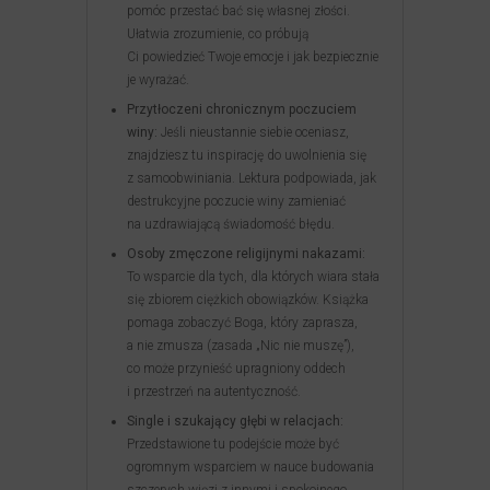
pomóc przestać bać się własnej złości.
Ułatwia zrozumienie, co próbują
Ci powiedzieć Twoje emocje i jak bezpiecznie
je wyrażać.
Przytłoczeni chronicznym poczuciem
winy:
Jeśli nieustannie siebie oceniasz,
znajdziesz tu inspirację do uwolnienia się
z samoobwiniania. Lektura podpowiada, jak
destrukcyjne poczucie winy zamieniać
na uzdrawiającą świadomość błędu.
Osoby zmęczone religijnymi nakazami:
To wsparcie dla tych, dla których wiara stała
się zbiorem ciężkich obowiązków. Książka
pomaga zobaczyć Boga, który zaprasza,
a nie zmusza (zasada „Nic nie muszę”),
co może przynieść upragniony oddech
i przestrzeń na autentyczność.
Single i szukający głębi w relacjach:
Przedstawione tu podejście może być
ogromnym wsparciem w nauce budowania