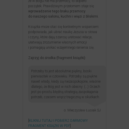
że w Bogu nie ma przemocy, to dopiero
początek. Prawdziwym przełomem staje się
wprowadzenie tego braku przemocy
do naszego salonu, kuchni i więzi z bliskimi
.
Książka może stać się konkretnym wsparciem:
podpowiada, jak ubrać naukę Jezusa w słowa
i czyny, które dają szansę uratować relacje,
ułatwiają zrozumienie własnych emocji
i pomagają unikać wzajemnego ranienia się.
Zajrzyj do środka (fragment książki):
Potrzeby to jest absolutnie piękny, boski
pierwiastek w człowieku. Potrzeby są piękne
nawet wtedy, kiedy są niezaspokojone, właśnie
dlatego, że Bóg jest w nich obecny. (…) Grzech
jest po prostu błędną strategią zaspokajania
potrzeb, czasem wręcz tragiczną w skutkach.
o. Mieczysław Łusiak SJ
[
KLIKNIJ TUTAJ I POBIERZ DARMOWY
FRAGMENT KSIĄŻKI W PDF
]