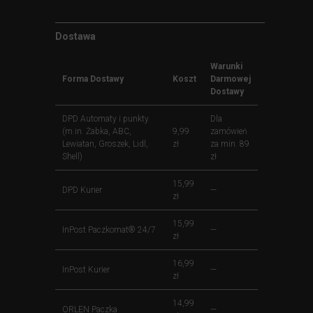
Dostawa
Warunki
Forma Dostawy
Koszt
Darmowej
Dostawy
DPD Automaty i punkty
Dla
(m.in. Żabka, ABC,
9,99
zamówień
Lewiatan, Groszek, Lidl,
zł
za min. 89
Shell)
zł
15,99
DPD Kurier
—
zł
15,99
InPost Paczkomat® 24/7
—
zł
16,99
InPost Kurier
—
zł
14,99
ORLEN Paczka
—