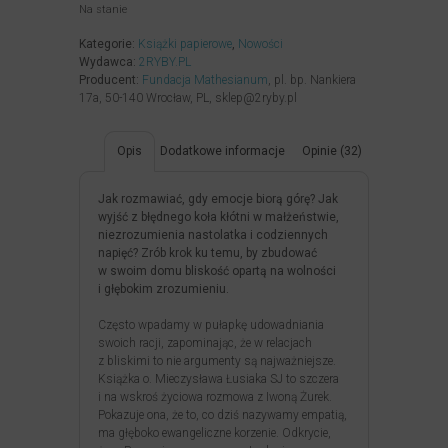
Na stanie
Kategorie:
Książki papierowe
,
Nowości
Wydawca:
2RYBY.PL
Producent:
Fundacja Mathesianum
, pl. bp. Nankiera
17a, 50-140 Wrocław, PL, sklep@2ryby.pl
Opis
Dodatkowe informacje
Opinie (32)
Jak rozmawiać, gdy emocje biorą górę? Jak
wyjść z błędnego koła kłótni w małżeństwie,
niezrozumienia nastolatka i codziennych
napięć? Zrób krok ku temu, by zbudować
w swoim domu bliskość opartą na wolności
i głębokim zrozumieniu.
Często wpadamy w pułapkę udowadniania
swoich racji, zapominając, że w relacjach
z bliskimi to nie argumenty są najważniejsze.
Książka o. Mieczysława Łusiaka SJ to szczera
i na wskroś życiowa rozmowa z Iwoną Żurek.
Pokazuje ona, że to, co dziś nazywamy empatią,
ma głęboko ewangeliczne korzenie. Odkrycie,