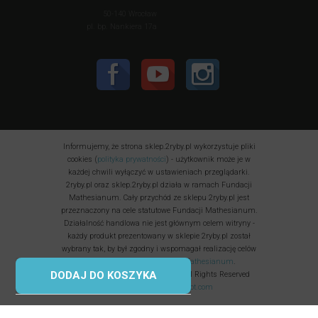
50-140 Wrocław
pl. bp. Nankiera 17a
Informujemy, że strona sklep.2ryby.pl wykorzystuje pliki
cookies (
polityka prywatności
) - użytkownik może je w
każdej chwili wyłączyć w ustawieniach przeglądarki.
2ryby.pl oraz sklep.2ryby.pl działa w ramach Fundacji
Mathesianum. Cały przychód ze sklepu 2ryby.pl jest
przeznaczony na cele statutowe Fundacji Mathesianum.
Działalność handlowa nie jest głównym celem witryny -
każdy produkt prezentowany w sklepie 2ryby.pl został
wybrany tak, by był zgodny i wspomagał realizację celów
statutowych i
misji Fundacji Mathesianum
.
DODAJ DO KOSZYKA
Fundacja Mathesianum © 2025 All Rights Reserved
Korzystamy z
uptimerobot.com