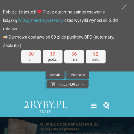
Dobrze, że jesteś!
Przez ogromne zainteresowanie
książką
W Bogu nie ma przemocy
czas wysyłki wynosi ok. 2 dni
robocze.
Darmowa dostawa od 89 zł do punktów DPD (automaty,
Żabki itp.)
00
19
36
51
dni
godz.
min.
sek.
Kontakt
Moje konto
Koszyk
0,00
zł