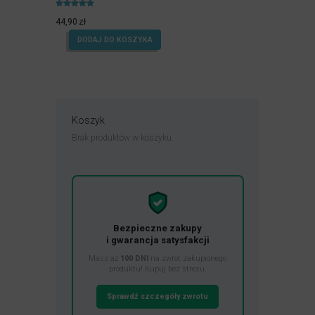
Oceniony
4.90
44,90
zł
na 5.
DODAJ DO KOSZYKA
Koszyk
Brak produktów w koszyku.
Bezpieczne zakupy
i gwarancja satysfakcji
Masz aż
100 DNI
na zwrot zakupionego
produktu! Kupuj bez stresu.
Sprawdź szczegóły zwrotu