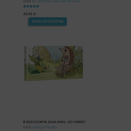
autor
ks. Mirosław Maliński MALINA
Oceniony
4.96
44,90
zł
na 5.
DODAJ DO KOSZYKA
W BRZOZOWYM ZAGAJNIKU: JEŻ HUBERT
autor
Jadwiga Paszko