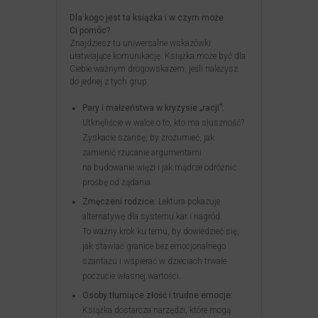
Dla kogo jest ta książka i w czym może
Ci pomóc?
Znajdziesz tu uniwersalne wskazówki
ułatwiające komunikację. Książka może być dla
Ciebie ważnym drogowskazem, jeśli należysz
do jednej z tych grup:
Pary i małżeństwa w kryzysie „racji”:
Utknęliście w walce o to, kto ma słuszność?
Zyskacie szansę, by zrozumieć, jak
zamienić rzucanie argumentami
na budowanie więzi i jak mądrze odróżnić
prośbę od żądania.
Zmęczeni rodzice:
Lektura pokazuje
alternatywę dla systemu kar i nagród.
To ważny krok ku temu, by dowiedzieć się,
jak stawiać granice bez emocjonalnego
szantażu i wspierać w dzieciach trwałe
poczucie własnej wartości.
Osoby tłumiące złość i trudne emocje:
Książka dostarcza narzędzi, które mogą