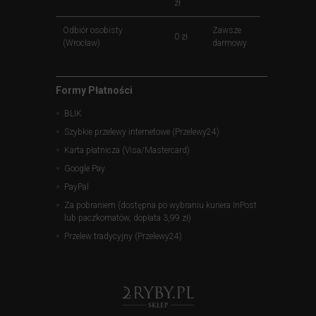
zł
Odbiór osobisty
Zawsze
0 zł
(Wrocław)
darmowy
Formy Płatności
BLIK
Szybkie przelewy internetowe (Przelewy24)
Karta płatnicza (Visa/Mastercard)
Google Pay
PayPal
Za pobraniem (dostępna po wybraniu kuriera InPost
lub paczkomatów, dopłata 3,99 zł)
Przelew tradycyjny (Przelewy24)