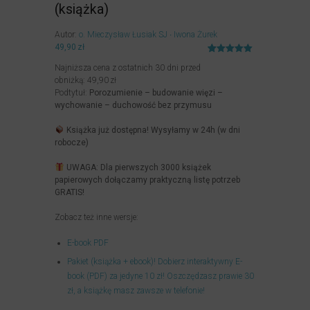
(książka)
Autor:
o. Mieczysław Łusiak SJ
Iwona Żurek
49,90
zł
Oceniony
32
Najniższa cena z ostatnich 30 dni przed
5.00
na 5
na
obniżką:
49,90
zł
podstawie
Podtytuł:
Porozumienie – budowanie więzi –
ocen
klientów
wychowanie – duchowość bez przymusu
Książka już dostępna! Wysyłamy w 24h (w dni
robocze)
UWAGA: Dla pierwszych 3000 książek
papierowych dołączamy praktyczną listę potrzeb
GRATIS!
Zobacz też inne wersje:
E-book PDF
Pakiet (książka + ebook)! Dobierz interaktywny E-
book (PDF) za jedyne 10 zł! Oszczędzasz prawie 30
zł, a książkę masz zawsze w telefonie!