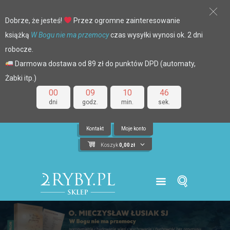
Dobrze, że jesteś!
Przez ogromne zainteresowanie
książką
W Bogu nie ma przemocy
czas wysyłki wynosi ok. 2 dni
robocze.
Darmowa dostawa od 89 zł do punktów DPD (automaty,
Żabki itp.)
00
09
10
45
dni
godz.
min.
sek.
Kontakt
Moje konto
Koszyk
0,00
zł