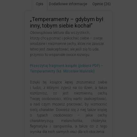
Opis
Dodatkowe informacje
Opinie (26)
„Temperamenty – gdybym był
inny, tobym siebie kochał”
Obowiązkowa lektura dla wszystkich,
którzy chcą poznać i pokochać siebie – swoje
wrodzone i niezmienne cechy, które nie zawsze
łatwo jest zaakceptować, ale jeśli się to uda,
przynosi to wspaniałe owoce rozwoju.
Przeczytaj fragment książki (pobierz PDF) –
Temperamenty (ks. Mirosław Maliński)
Dzięki tej książce lepiej zrozumiesz siebie
i ludzi, z którymi żyjesz na co dzień, a także
rozróżnisz, co jest niezmienną cechą
Twojej osobowości, którą warto zaakceptować,
a nad czym możesz pracować, by wzmocnić
swój charakter. Dowiesz się z niej także więcej
o typach osobowości – jakie cechy
charakteryzują melancholika, choleryka,
flegmatyka i sangwinika, a także co z tego
wynika dla nich samych oraz dla ich otoczenia.