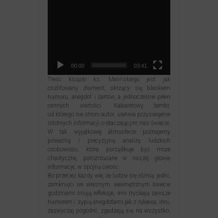
00:00
03:41
Treść książki ks. Malińskiego jest jak
oszlifowany diament, skrzący się blaskiem
humoru, anegdot i żartów, a jednocześnie pełen
cennych wartości. Kabaretowy tembr,
od którego nie stroni autor, ułatwia przyswojenie
istotnych informacji o otaczającym nas świecie.
W tak wyjątkowej atmosferze poznajemy
poważną i precyzyjną analizę ludzkich
osobowości, która porządkuje być może
chaotyczne, porozrzucane w naszej głowie
informacje, w spójną całość.
Bo przecież każdy wie, że ludzie się różnią: jedni,
zamknięci we własnym, wewnętrznym świecie
godzinami snują refleksje, inni tryskają zawsze
humorem i sypią anegdotami jak z rękawa, inni,
zazwyczaj pogodni, zgadzają się na wszystko,