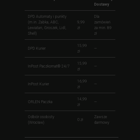
Dostawy
DPD Automaty i punkty
Dla
(m.in. Żabka, ABC,
9,99
zamówień
Lewiatan, Groszek, Lidl,
zł
za min. 89
Shell)
zł
15,99
DPD Kurier
—
zł
15,99
InPost Paczkomat® 24/7
—
zł
16,99
InPost Kurier
—
zł
14,99
ORLEN Paczka
—
zł
Odbiór osobisty
Zawsze
0 zł
(Wrocław)
darmowy