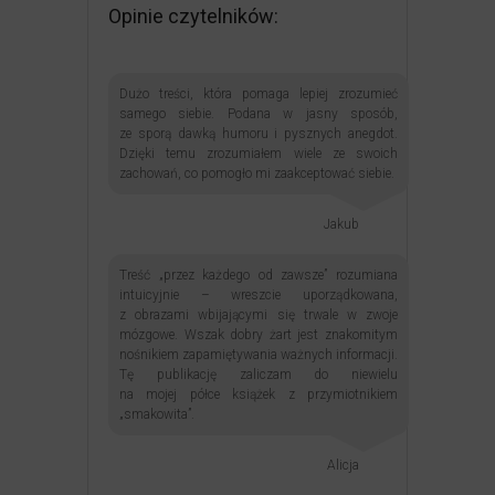
Opinie czytelników:
Dużo treści, która pomaga lepiej zrozumieć
samego siebie. Podana w jasny sposób,
ze sporą dawką humoru i pysznych anegdot.
Dzięki temu zrozumiałem wiele ze swoich
zachowań, co pomogło mi zaakceptować siebie.
Jakub
Treść „przez każdego od zawsze” rozumiana
intuicyjnie – wreszcie uporządkowana,
z obrazami wbijającymi się trwale w zwoje
mózgowe. Wszak dobry żart jest znakomitym
nośnikiem zapamiętywania ważnych informacji.
Tę publikację zaliczam do niewielu
na mojej półce książek z przymiotnikiem
„smakowita”.
Alicja