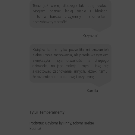
Teraz już wiem, dlaczego tak lubię relaks…
Mogłem poznać lepiej siebie i bliskich.
I to w bardzo przyjemny i momentami
przezabawny sposób!
Krzysztof
Książka ta nie tylko pozwoliła mi zrozumieć
siebie i moje zachowania, ale przede wszystkim
zwiększyła moją otwartość na drugiego
człowieka, na jego reakcje i myśli. Uczę się
akceptować zachowania innych, dzięki temu,
że rozumiem ich podstawę i przyczynę.
Kamila
Tytuł:
Temperamenty
Podtytuł:
Gdybym był inny, tobym siebie
kochał