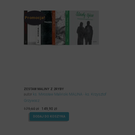
Promocja!
ZESTAW MALINY Z 2RYBY
autor
ks. Mirosław Maliński MALINA
ks. Krzysztof
Grzywocz
Pierwotna
Aktualna
179,60
zł
149,90
zł
cena
cena
DODAJ DO KOSZYKA
wynosiła:
wynosi:
179,60zł.
149,90zł.