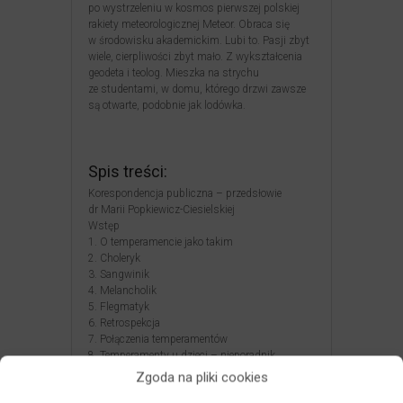
po wystrzeleniu w kosmos pierwszej polskiej
rakiety meteorologicznej Meteor. Obraca się
w środowisku akademickim. Lubi to. Pasji zbyt
wiele, cierpliwości zbyt mało. Z wykształcenia
geodeta i teolog. Mieszka na strychu
ze studentami, w domu, którego drzwi zawsze
są otwarte, podobnie jak lodówka.
Spis treści:
Korespondencja publiczna – przedsłowie
dr Marii Popkiewicz-Ciesielskiej
Wstęp
1. O temperamencie jako takim
2. Choleryk
3. Sangwinik
4. Melancholik
5. Flegmatyk
6. Retrospekcja
7. Połączenia temperamentów
8. Temperamenty u dzieci – nieporadnik
9. Po co ta książka?
Zgoda na pliki cookies