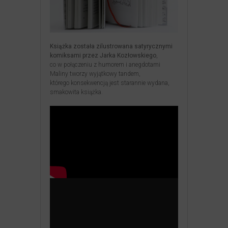
Książka została zilustrowana satyrycznymi
komiksami przez Jarka Kozłowskiego
,
co w połączeniu z humorem i anegdotami
Maliny tworzy wyjątkowy tandem,
którego konsekwencją jest starannie wydana,
smakowita książka.