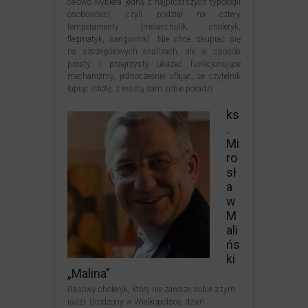
celowo wybiera jedną z najprostszych typologii
osobowości, czyli podział na cztery
temperamenty (melancholik, choleryk,
flegmatyk, sangwinik). Nie chce skupiać się
na szczegółowych analizach, ale w sposób
prosty i przejrzysty ukazać funkcjonujące
mechanizmy, jednocześnie ufając, że czytelnik
łapiąc istotę, z resztą sam sobie poradzi
ks
.
Mi
ro
sł
a
w
M
ali
ńs
ki
„Malina”
Rasowy choleryk, który nie zawsze sobie z tym
radzi. Urodzony w Wielkopolsce, dzień