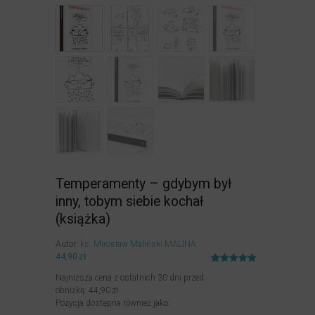
Temperamenty – gdybym był
inny, tobym siebie kochał
(książka)
Autor:
ks. Mirosław Maliński MALINA
44,90
zł
Oceniony
26
Najniższa cena z ostatnich 30 dni przed
4.96
na 5
na
obniżką:
44,90
zł
podstawie
Pozycja dostępna również jako:
ocen
klientów