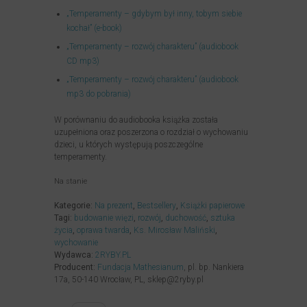
„Temperamenty – gdybym był inny, tobym siebie
kochał” (e-book)
„Temperamenty – rozwój charakteru” (audiobook
CD mp3)
„Temperamenty – rozwój charakteru” (audiobook
mp3 do pobrania)
W porównaniu do audiobooka książka została
uzupełniona oraz poszerzona o rozdział o wychowaniu
dzieci, u których występują poszczególne
temperamenty.
Na stanie
Kategorie:
Na prezent
,
Bestsellery
,
Książki papierowe
Tagi:
budowanie więzi
,
rozwój
,
duchowość
,
sztuka
życia
,
oprawa twarda
,
Ks. Mirosław Maliński
,
wychowanie
Wydawca:
2RYBY.PL
Producent:
Fundacja Mathesianum
, pl. bp. Nankiera
17a, 50-140 Wrocław, PL, sklep@2ryby.pl