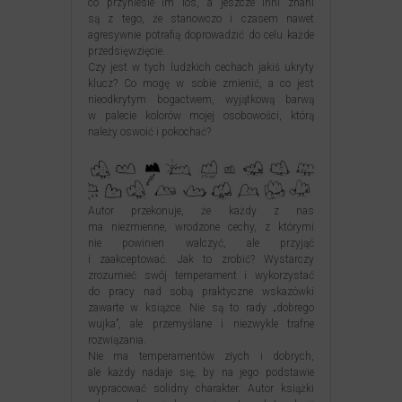
co przyniesie im los, a jeszcze inni znani
są z tego, że stanowczo i czasem nawet
agresywnie potrafią doprowadzić do celu każde
przedsięwzięcie.
Czy jest w tych ludzkich cechach jakiś ukryty
klucz? Co mogę w sobie zmienić, a co jest
nieodkrytym bogactwem, wyjątkową barwą
w palecie kolorów mojej osobowości, którą
należy oswoić i pokochać?
Autor przekonuje, że każdy z nas
ma niezmienne, wrodzone cechy, z którymi
nie powinien walczyć, ale przyjąć
i zaakceptować. Jak to zrobić? Wystarczy
zrozumieć swój temperament i wykorzystać
do pracy nad sobą praktyczne wskazówki
zawarte w książce. Nie są to rady „dobrego
wujka”, ale przemyślane i niezwykle trafne
rozwiązania.
Nie ma temperamentów złych i dobrych,
ale każdy nadaje się, by na jego podstawie
wypracować solidny charakter. Autor książki