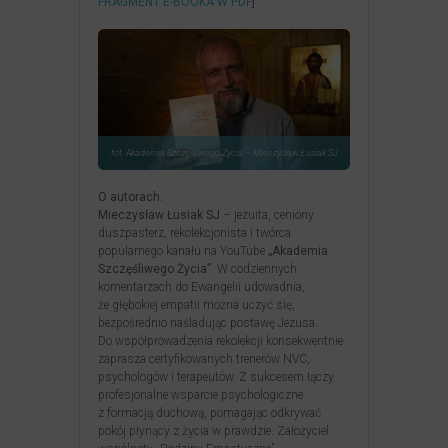
FRAGMENT E-BOOKA W PDF
]
fot. Akademia Szczęśliwego Życia – Mieczysław Łusiak SJ
O autorach:
Mieczysław Łusiak SJ
– jezuita, ceniony
duszpasterz, rekolekcjonista i twórca
popularnego kanału na YouTube
„Akademia
Szczęśliwego Życia”
. W codziennych
komentarzach do Ewangelii udowadnia,
że głębokiej empatii można uczyć się,
bezpośrednio naśladując postawę Jezusa.
Do współprowadzenia rekolekcji konsekwentnie
zaprasza certyfikowanych trenerów NVC,
psychologów i terapeutów. Z sukcesem łączy
profesjonalne wsparcie psychologiczne
z formacją duchową, pomagając odkrywać
pokój płynący z życia w prawdzie. Założyciel