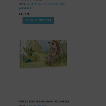
autor
ks. Mirosław Maliński MALINA
Oceniony
4.96
44,90
zł
na 5.
DODAJ DO KOSZYKA
W BRZOZOWYM ZAGAJNIKU: JEŻ HUBERT
autor
Jadwiga Paszko