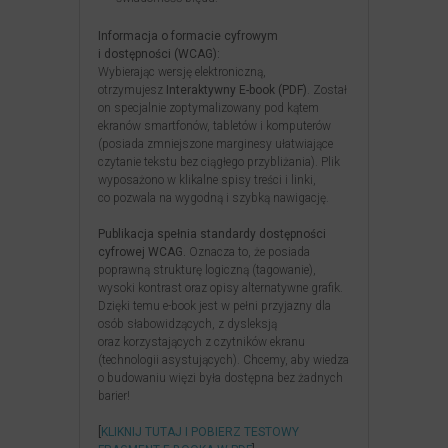
Informacja o formacie cyfrowym
i dostępności (WCAG):
Wybierając wersję elektroniczną,
otrzymujesz
Interaktywny E-book (PDF)
. Został
on specjalnie zoptymalizowany pod kątem
ekranów smartfonów, tabletów i komputerów
(posiada zmniejszone marginesy ułatwiające
czytanie tekstu bez ciągłego przybliżania). Plik
wyposażono w klikalne spisy treści i linki,
co pozwala na wygodną i szybką nawigację.
Publikacja spełnia standardy dostępności
cyfrowej WCAG.
Oznacza to, że posiada
poprawną strukturę logiczną (tagowanie),
wysoki kontrast oraz opisy alternatywne grafik.
Dzięki temu e-book jest w pełni przyjazny dla
osób słabowidzących, z dysleksją
oraz korzystających z czytników ekranu
(technologii asystujących). Chcemy, aby wiedza
o budowaniu więzi była dostępna bez żadnych
barier!
[
KLIKNIJ TUTAJ I POBIERZ TESTOWY