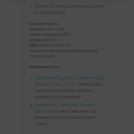
Rozdział XVI: Rodziny Empatyczne, czyli jak
to właściwie robimy
Dane techniczne:
Premiera:
06.07.2026
Format:
Interaktywny PDF
Liczba stron:
271
ISBN:
978-83-973756-5-9
Książka posiada oficjalną aprobatę kościelną
(Imprimi potest).
Dodatkowa pomoc:
W brzozowym zagajniku: Jeż Hubert
(książka
dla dzieci w wieku 2-8 lat)
– pomóż dziecku
nazywać emocje i potrzeby. Odkryjcie
na nowo, że każdy jest ważny.
Temperamenty – gdybym był inny, tobym
siebie kochał
– odkryj i zaakceptuj swój
temperament, by lepiej rozumieć siebie
i innych.