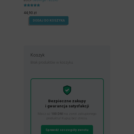
Oceniony
4.90
44,90
zł
na 5.
DODAJ DO KOSZYKA
Koszyk
Brak produktów w koszyku.
Bezpieczne zakupy
i gwarancja satysfakcji
Masz aż
100 DNI
na zwrot zakupionego
produktu! Kupuj bez stresu.
Sprawdź szczegóły zwrotu