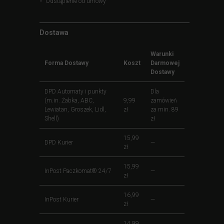
Odstąpienie od umowy
Dostawa
Warunki
Forma Dostawy
Koszt
Darmowej
Dostawy
DPD Automaty i punkty
Dla
(m.in. Żabka, ABC,
9,99
zamówień
Lewiatan, Groszek, Lidl,
zł
za min. 89
Shell)
zł
15,99
DPD Kurier
—
zł
15,99
InPost Paczkomat® 24/7
—
zł
16,99
InPost Kurier
—
zł
14,99