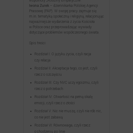
wspólnoty „Rodziny Empatyczne”.
Iwona Żurek
– dziennikarka Polskiej Agencji
Prasowej (PAP). W swojej pracy zajmuje się
m.in. tematyką społeczną i religijną, relacjonując
najważniejsze wydarzenia z życia Kościoła
w Polsce oraz przeprowadzając wywiady
dotyczące problemów współczesnego świata.
Spis treści:
Rozdział I: O języku życia, czyli racja
czy relacja
Rozdział II: Akceptacja tego, co jest, czyli
rzecz o szczęściu
Rozdział III: Czy NVC uczy egoizmu, czyli
rzecz o potrzebach
Rozdział IV: Otwartość na pełną skalę
emocji, czyli rzecz o złości
Rozdział V: Nic nie muszę, czyli nie rób nic,
co nie jest zabawą
Rozdział VI: Równowaga, czyli rzecz
o chodzeniu po linie