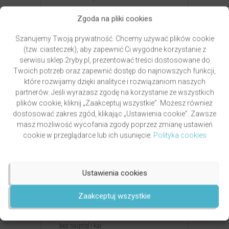
Rozdział VII: Porozumienie bez przemocy
Zgoda na pliki cookies
a chrześcijaństwo, czyli jak to się łączy?
Rozdział VIII: Otwartość na siebie, czyli rzecz
Szanujemy Twoją prywatność. Chcemy używać plików cookie
o poczuciu winy
(tzw. ciasteczek), aby zapewnić Ci wygodne korzystanie z
Rozdział IX: Weź swój krzyż, czyli rzecz
serwisu sklep.2ryby.pl, prezentować treści dostosowane do
o cierpieniu
Twoich potrzeb oraz zapewnić dostęp do najnowszych funkcji,
które rozwijamy dzięki analityce i rozwiązaniom naszych
Rozdział X: Otwartość na dialog, czyli rzecz
partnerów. Jeśli wyrażasz zgodę na korzystanie ze wszystkich
o słuchaniu tego, co niewygodne
plików cookie, kliknij „Zaakceptuj wszystkie”. Możesz również
Rozdział XI: Bo ty zawsze, bo ty nigdy, czyli
dostosować zakres zgód, klikając „Ustawienia cookie”. Zawsze
otwartość na informację zwrotną
masz możliwość wycofania zgody poprzez zmianę ustawień
Rozdział XII: Siła empatii, czyli weź i słuchaj
cookie w przeglądarce lub ich usunięcie.
Polityka cookies
Rozdział XIII: Konflikty, czyli gniewajcie się,
lecz nie grzeszcie
Rozdział XIV: Szczodrość i otwartość
Ustawienia cookies
na przyjmowanie, czyli dawajcie, a będzie
wam dane
Zaakceptuj wszystkie
Rozdział XV: Pożegnanie z kijem
i marchewką, czyli o wychowaniu
bez nagród i kar