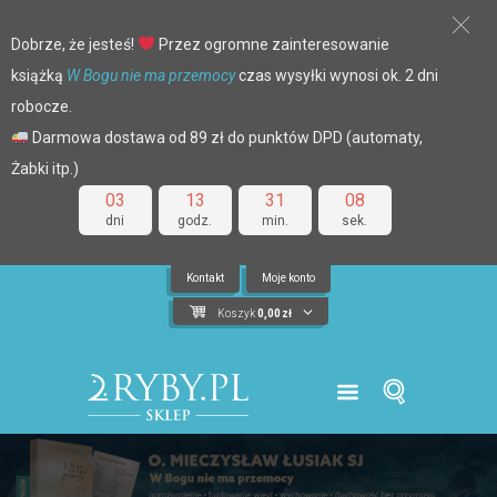
Dobrze, że jesteś!
Przez ogromne zainteresowanie
książką
W Bogu nie ma przemocy
czas wysyłki wynosi ok. 2 dni
robocze.
Darmowa dostawa od 89 zł do punktów DPD (automaty,
Żabki itp.)
03
13
31
07
dni
godz.
min.
sek.
Kontakt
Moje konto
Koszyk
0,00
zł