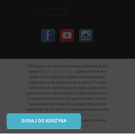
50-140 Wrocław
pl. bp. Nankiera 17a
Informujemy, że strona sklep.2ryby.pl wykorzystuje pliki
cookies (
polityka prywatności
) - użytkownik może je w
każdej chwili wyłączyć w ustawieniach przeglądarki.
2ryby.pl oraz sklep.2ryby.pl działa w ramach Fundacji
Mathesianum. Cały przychód ze sklepu 2ryby.pl jest
przeznaczony na cele statutowe Fundacji Mathesianum.
Działalność handlowa nie jest głównym celem witryny -
każdy produkt prezentowany w sklepie 2ryby.pl został
wybrany tak, by był zgodny i wspomagał realizację celów
statutowych i
misji Fundacji Mathesianum
.
DODAJ DO KOSZYKA
Fundacja Mathesianum © 2025 All Rights Reserved
Korzystamy z
uptimerobot.com