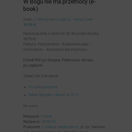
W Bogu nie ma przemocy (e-
book)
Autor:
o. Mieczysław Łusiak SJ
Iwona Żurek
39,90
zł
Najniższa cena z ostatnich 30 dni przed obniżką:
39,90
zł
Podtytuł: Porozumienie – budowanie więzi –
wychowanie – duchowość bez przymusu
E-book PDF już dostpny. Pobierzesz od razu
po zapłacie!
Zobacz też inne wersje:
Książka papierowa
Pakiet (książka + ebook) za 59 zł
Na stanie
Kategoria:
E-booki
Wydawca:
2RYBY.PL
Producent:
Fundacja Mathesianum
, pl. bp. Nankiera