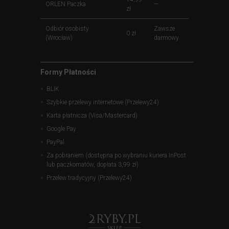
ORLEN Paczka
—
zł
Odbiór osobisty
Zawsze
0 zł
(Wrocław)
darmowy
Formy Płatności
BLIK
Szybkie przelewy internetowe (Przelewy24)
Karta płatnicza (Visa/Mastercard)
Google Pay
PayPal
Za pobraniem (dostępna po wybraniu kuriera InPost
lub paczkomatów, dopłata 3,99 zł)
Przelew tradycyjny (Przelewy24)