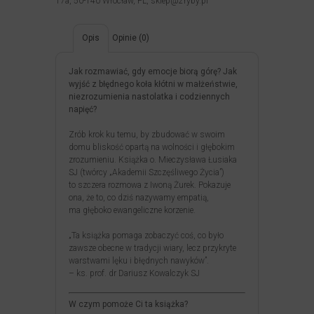
17a, 50-140 Wrocław, PL, sklep@2ryby.pl
Opis
Opinie (0)
Jak rozmawiać, gdy emocje biorą górę? Jak
wyjść z błędnego koła kłótni w małżeństwie,
niezrozumienia nastolatka i codziennych
napięć?
Zrób krok ku temu, by zbudować w swoim
domu bliskość opartą na wolności i głębokim
zrozumieniu. Książka o. Mieczysława Łusiaka
SJ (twórcy „Akademii Szczęśliwego Życia”)
to szczera rozmowa z Iwoną Żurek. Pokazuje
ona, że to, co dziś nazywamy empatią,
ma głęboko ewangeliczne korzenie.
„Ta książka pomaga zobaczyć coś, co było
zawsze obecne w tradycji wiary, lecz przykryte
warstwami lęku i błędnych nawyków”.
– ks. prof. dr Dariusz Kowalczyk SJ
W czym pomoże Ci ta książka?