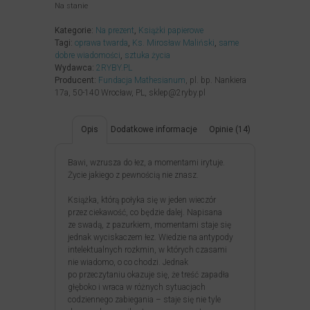
Na stanie
Kategorie:
Na prezent
,
Książki papierowe
Tagi:
oprawa twarda
,
Ks. Mirosław Maliński
,
same
dobre wiadomości
,
sztuka życia
Wydawca:
2RYBY.PL
Producent:
Fundacja Mathesianum
, pl. bp. Nankiera
17a, 50-140 Wrocław, PL, sklep@2ryby.pl
Opis
Dodatkowe informacje
Opinie (14)
Bawi, wzrusza do łez, a momentami irytuje.
Życie jakiego z pewnością nie znasz.
Książka, którą połyka się w jeden wieczór
przez ciekawość, co będzie dalej. Napisana
ze swadą, z pazurkiem, momentami staje się
jednak wyciskaczem łez. Wiedzie na antypody
intelektualnych rozkmin, w których czasami
nie wiadomo, o co chodzi. Jednak
po przeczytaniu okazuje się, że treść zapadła
głęboko i wraca w różnych sytuacjach
codziennego zabiegania – staje się nie tyle