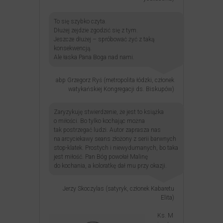
To się szybko czyta.
Dłużej zejdzie zgodzić się z tym.
Jeszcze dłużej – spróbować żyć z taką
konsekwencją.
Ale łaska Pana Boga nad nami.
abp Grzegorz Ryś (metropolita łódzki, członek
watykańskiej Kongregacji ds. Biskupów)
Zaryzykuję stwierdzenie, że jest to książka
o miłości. Bo tylko kochając można
tak postrzegać ludzi. Autor zaprasza nas
na arcyciekawy seans złożony z serii barwnych
stop-klatek. Prostych i niewydumanych, bo taka
jest miłość. Pan Bóg powołał Malinę
do kochania, a koloratkę dał mu przy okazji.
Jerzy Skoczylas (satyryk, członek Kabaretu
Elita)
Ks. M