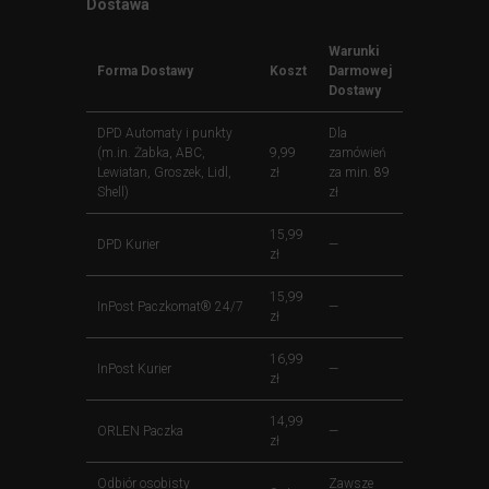
Dostawa
Warunki
Forma Dostawy
Koszt
Darmowej
Dostawy
DPD Automaty i punkty
Dla
(m.in. Żabka, ABC,
9,99
zamówień
Lewiatan, Groszek, Lidl,
zł
za min. 89
Shell)
zł
15,99
DPD Kurier
—
zł
15,99
InPost Paczkomat® 24/7
—
zł
16,99
InPost Kurier
—
zł
14,99
ORLEN Paczka
—
zł
Odbiór osobisty
Zawsze