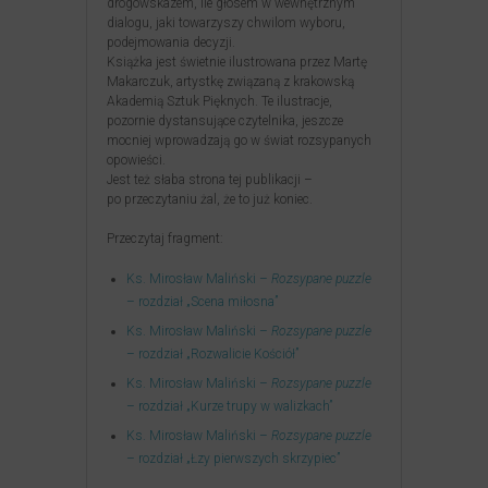
drogowskazem, ile głosem w wewnętrznym
dialogu, jaki towarzyszy chwilom wyboru,
podejmowania decyzji.
Książka jest świetnie ilustrowana przez Martę
Makarczuk, artystkę związaną z krakowską
Akademią Sztuk Pięknych. Te ilustracje,
pozornie dystansujące czytelnika, jeszcze
mocniej wprowadzają go w świat rozsypanych
opowieści.
Jest też słaba strona tej publikacji –
po przeczytaniu żal, że to już koniec.
Przeczytaj fragment:
Ks. Mirosław Maliński –
Rozsypane puzzle
– rozdział „Scena miłosna”
Ks. Mirosław Maliński –
Rozsypane puzzle
– rozdział „Rozwalicie Kościół”
Ks. Mirosław Maliński –
Rozsypane puzzle
– rozdział „Kurze trupy w walizkach”
Ks. Mirosław Maliński –
Rozsypane puzzle
– rozdział „Łzy pierwszych skrzypiec”