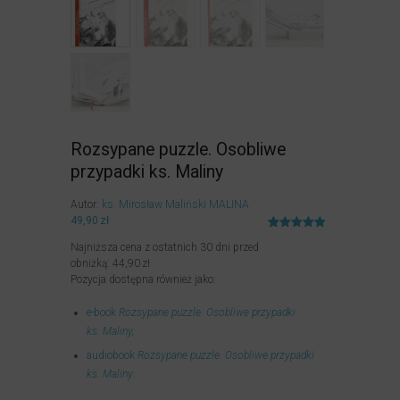
Rozsypane puzzle. Osobliwe
przypadki ks. Maliny
Autor:
ks. Mirosław Maliński MALINA
49,90
zł
Oceniony
14
Najniższa cena z ostatnich 30 dni przed
5.00
na 5
na
obniżką:
44,90
zł
podstawie
Pozycja dostępna również jako:
ocen
klientów
e-book
Rozsypane puzzle. Osobliwe przypadki
ks. Maliny,
audiobook
Rozsypane puzzle. Osobliwe przypadki
ks. Maliny
.