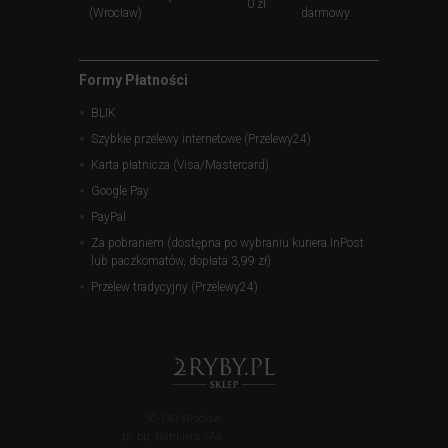
0 zł
(Wrocław)
darmowy
Formy Płatności
BLIK
Szybkie przelewy internetowe (Przelewy24)
Karta płatnicza (Visa/Mastercard)
Google Pay
PayPal
Za pobraniem (dostępna po wybraniu kuriera InPost
lub paczkomatów, dopłata 3,99 zł)
Przelew tradycyjny (Przelewy24)
50-140 Wrocław
pl. bp. Nankiera 17a