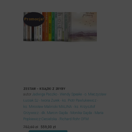
Promocja!
ZESTAW – KSIĄŻKI Z 2RYBY
autor
Jadwiga Paszko
Wendy Speake
o. Mieczysław
Łusiak SJ
Iwona Żurek
ks. Piotr Pawlukiewicz
ks. Mirosław Maliński MALINA
ks. Krzysztof
Grzywocz
dk. Marcin Gajda
Monika Gajda
Maria
Popkiewicz-Ciesielska
Richard Rohr OFM
Pierwotna
Aktualna
752,60
zł
559,00
zł