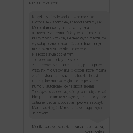
Napisali o książce:
Książka Maliny to wielobarwna mozaika.
Ułożona ze wspomnień, anegdot i przemyśleń.
Momentami sentymentalna, liryczna,
ale również zabawna. Każdy kolor tej mozaiki –
każdy z tych krótkich, ale treściwych rozdziałów
wywołuje różne uczucia. Czasem bawi, innym
razem wzrusza czy skłania do refleksji.
Nie pozostawia obojętnym.
To opowieść o dobrym Księdzu,
zaangażowanym Duszpasterzu, jednak przede
wszystkim o Człowieku. O osobie, której można
zaufać, która jest uważna na ludzkie troski…
O kimś, kto ma swoje lęki, ale też poczucie
humoru, autoironię i celne spostrzeżenia.
To książka o człowieku, którego chce się poznać
bliżej. Ja miałam to szczęście, ale i tak, czytając
ostatnie rozdziały, poczułam pewien niedosyt.
Mam nadzieję, że Mirek napisze drugą część.
Ja czekam…
Monika Jaruzelska (dziennikarka, publicystka,
youtuberka)