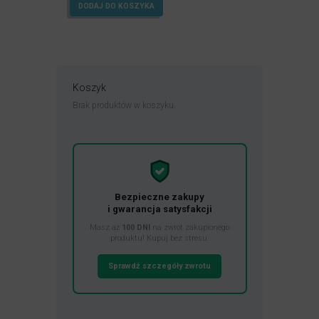
cena
cena
DODAJ DO KOSZYKA
wynosiła:
wynosi:
752,60zł.
559,00zł.
Koszyk
Brak produktów w koszyku.
Bezpieczne zakupy
i gwarancja satysfakcji
Masz aż
100 DNI
na zwrot zakupionego
produktu! Kupuj bez stresu.
Sprawdź szczegóły zwrotu