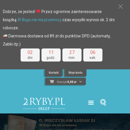
Dobrze, że jesteś!
Przez ogromne zainteresowanie
książką
W Bogu nie ma przemocy
czas wysyłki wynosi ok. 2 dni
robocze.
Darmowa dostawa od 89 zł do punktów DPD (automaty,
Żabki itp.)
02
11
27
05
dni
godz.
min.
sek.
Kontakt
Moje konto
Koszyk
0,00
zł