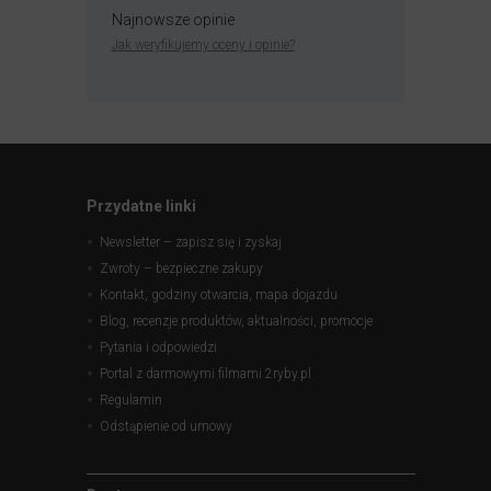
Najnowsze opinie
Jak weryfikujemy oceny i opinie?
Przydatne linki
Newsletter – zapisz się i zyskaj
Zwroty – bezpieczne zakupy
Kontakt, godziny otwarcia, mapa dojazdu
Blog, recenzje produktów, aktualności, promocje
Pytania i odpowiedzi
Portal z darmowymi filmami 2ryby.pl
Regulamin
Odstąpienie od umowy