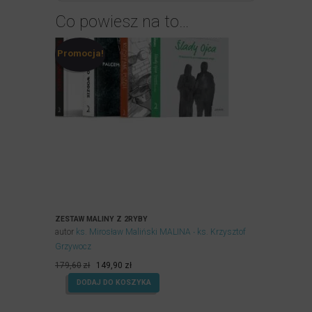
Co powiesz na to…
Promocja!
ZESTAW MALINY Z 2RYBY
autor
ks. Mirosław Maliński MALINA
ks. Krzysztof
Grzywocz
Pierwotna
Aktualna
179,60
zł
149,90
zł
cena
cena
DODAJ DO KOSZYKA
wynosiła:
wynosi:
179,60zł.
149,90zł.