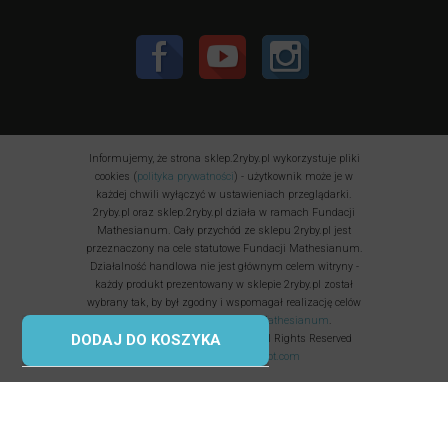
Informujemy, że strona sklep.2ryby.pl wykorzystuje pliki
cookies (
polityka prywatności
) - użytkownik może je w
każdej chwili wyłączyć w ustawieniach przeglądarki.
2ryby.pl oraz sklep.2ryby.pl działa w ramach Fundacji
Mathesianum. Cały przychód ze sklepu 2ryby.pl jest
przeznaczony na cele statutowe Fundacji Mathesianum.
Działalność handlowa nie jest głównym celem witryny -
każdy produkt prezentowany w sklepie 2ryby.pl został
wybrany tak, by był zgodny i wspomagał realizację celów
statutowych i
misji Fundacji Mathesianum
.
DODAJ DO KOSZYKA
Fundacja Mathesianum © 2025 All Rights Reserved
Korzystamy z
uptimerobot.com