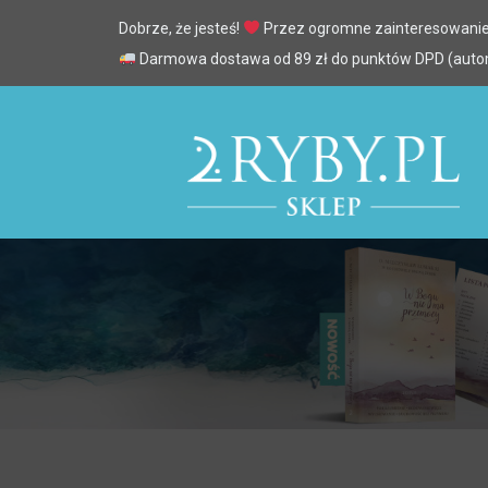
Dobrze, że jesteś!
Przez ogromne zainteresowanie
Darmowa dostawa od 89 zł do punktów DPD (automa