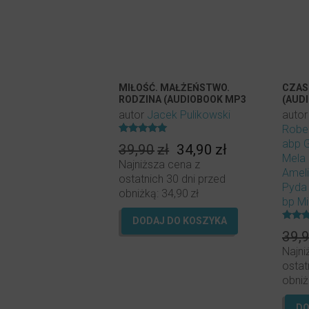
MIŁOŚĆ. MAŁŻEŃSTWO.
CZAS
RODZINA (AUDIOBOOK MP3
(AUD
DO POBRANIA)
DO P
autor
Jacek Pulikowski
auto
Rober
Oceniony
abp 
Pierwotna
Aktualna
39,90
zł
34,90
zł
5.00
Mela
na 5.
cena
cena
Najniższa cena z
Amel
wynosiła:
wynosi:
ostatnich 30 dni przed
Pyda
39,90zł.
34,90zł.
obniżką:
34,90
zł
bp M
DODAJ DO KOSZYKA
Oceni
39,
5.00
na 5.
Najni
ostat
obniż
DO