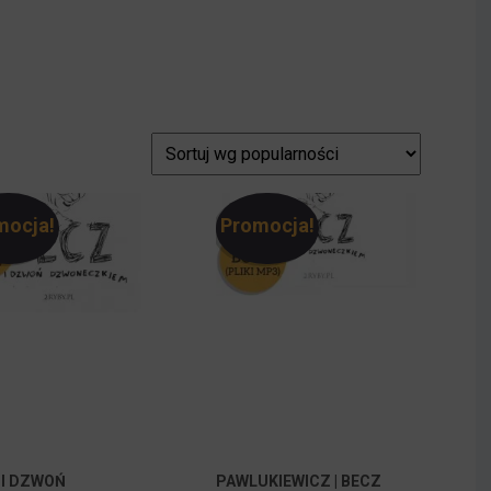
mocja!
Promocja!
 I DZWOŃ
PAWLUKIEWICZ | BECZ