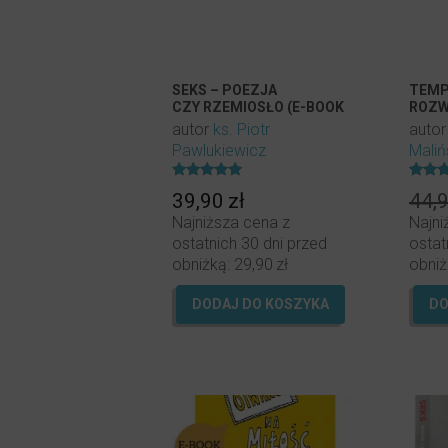
SEKS – POEZJA
TEMP
CZY RZEMIOSŁO (E-BOOK
ROZW
DO POBRANIA)
(AUD
autor
ks. Piotr
auto
DO P
Pawlukiewicz
Maliń
Oceniony
Oceni
39,90
zł
44,
5.00
5.00
na 5.
na 5.
Najniższa cena z
Najni
ostatnich 30 dni przed
ostat
obniżką:
29,90
zł
obniż
DODAJ DO KOSZYKA
DO