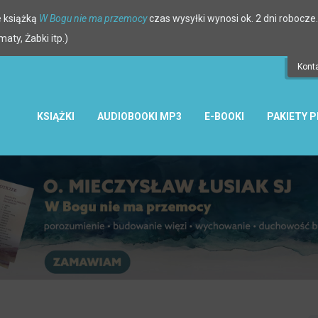
 książką
W Bogu nie ma przemocy
czas wysyłki wynosi ok. 2 dni robocze.
ty, Żabki itp.)
Kont
KSIĄŻKI
AUDIOBOOKI MP3
E-BOOKI
PAKIETY 