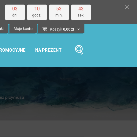
03
10
53
42
dni
godz.
min.
sek.
akt
Moje konto
Koszyk
0,00
zł
PROMOCYJNE
NA PREZENT