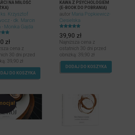
RCI NA MIŁOŚĆ
KAWA Z PSYCHOLOGIEM
ŻKA)
(E-BOOK DO POBRANIA)
r
ks. Krzysztof
autor
Maria Popkiewicz-
wocz
dk. Marcin
Ciesielska
a
Monika Gajda
Oceniony
39,90
zł
5.00
ony
na 5.
90
zł
Najniższa cena z
ższa cena z
ostatnich 30 dni przed
nich 30 dni przed
obniżką:
39,90
zł
ką:
39,90
zł
DODAJ DO KOSZYKA
DAJ DO KOSZYKA
mocja!