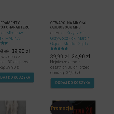
ERAMENTY –
OTWARCI NA MIŁOŚĆ
ÓJ CHARAKTERU
(AUDIOBOOK MP3
IOBOOK MP3
DO POBRANIA)
r
ks. Mirosław
autor
ks. Krzysztof
OBRANIA)
ski MALINA
Grzywocz
dk. Marcin
Gajda
Monika Gajda
ony
Pierwotna
Aktualna
90
zł
39,90
zł
Oceniony
cena
cena
Pierwotna
Aktualna
39,90
zł
34,90
zł
ższa cena z
5.00
na 5.
wynosiła:
wynosi:
cena
cena
nich 30 dni przed
Najniższa cena z
44,90zł.
39,90zł.
wynosiła:
wynosi:
ką:
39,90
zł
ostatnich 30 dni przed
39,90zł.
34,90zł.
obniżką:
34,90
zł
DAJ DO KOSZYKA
DODAJ DO KOSZYKA
Promocja!