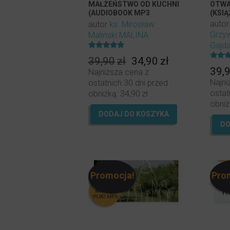
MAŁŻEŃSTWO OD KUCHNI
OTWA
(AUDIOBOOK MP3
(KSIĄ
DO POBRANIA)
auto
autor
ks. Mirosław
Grzy
Maliński MALINA
Gajd
Oceniony
Pierwotna
Aktualna
39,90
zł
34,90
zł
5.00
Oceni
na 5.
cena
cena
39,
Najniższa cena z
5.00
na 5.
wynosiła:
wynosi:
Najni
ostatnich 30 dni przed
39,90zł.
34,90zł.
ostat
obniżką:
34,90
zł
obniż
DODAJ DO KOSZYKA
DO
Promocja!
Pro