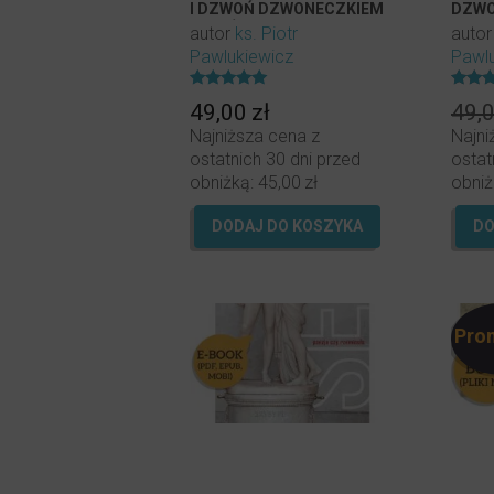
I DZWOŃ DZWONECZKIEM
DZWO
(KSIĄŻKA)
DO P
autor
ks. Piotr
auto
Pawlukiewicz
Pawlu
Oceniony
Oceni
49,00
zł
49,
4.99
4.90
na 5.
na 5.
Najniższa cena z
Najni
ostatnich 30 dni przed
ostat
obniżką:
45,00
zł
obniż
DODAJ DO KOSZYKA
DO
Pro