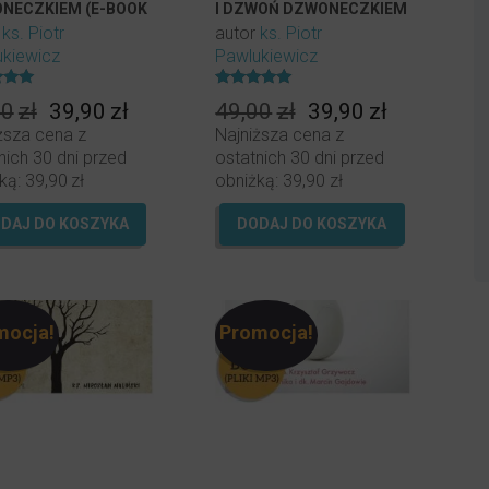
NECZKIEM (E-BOOK
I DZWOŃ DZWONECZKIEM
OBRANIA)
(AUDIOBOOK MP3
r
ks. Piotr
autor
ks. Piotr
DO POBRANIA)
kiewicz
Pawlukiewicz
ony
Oceniony
Pierwotna
Aktualna
Pierwotna
Aktualna
00
zł
39,90
zł
49,00
zł
39,90
zł
4.98
na 5.
cena
cena
cena
cena
ższa cena z
Najniższa cena z
wynosiła:
wynosi:
wynosiła:
wynosi:
nich 30 dni przed
ostatnich 30 dni przed
49,00zł.
39,90zł.
49,00zł.
39,90zł.
ką:
39,90
zł
obniżką:
39,90
zł
DAJ DO KOSZYKA
DODAJ DO KOSZYKA
mocja!
Promocja!