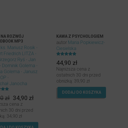
 NA ROZWÓJ
KAWA Z PSYCHOLOGIEM
IOBOOK MP3
autor
Maria Popkiewicz-
OBRANIA)
r
ks. Mariusz Rosik
Ciesielska
t Friedrich LITZA
Grzegorz Ryś
Jan
Oceniony
44,90
zł
4.90
Dominik Golema
na 5.
Najniższa cena z
ia Golema
Janusz
ostatnich 30 dni przed
 OP
obniżką:
39,90
zł
ichał Janocha
DODAJ DO KOSZYKA
ony
Pierwotna
Aktualna
90
zł
34,90
zł
cena
cena
ższa cena z
wynosiła:
wynosi:
nich 30 dni przed
39,90zł.
34,90zł.
ką:
34,90
zł
DAJ DO KOSZYKA