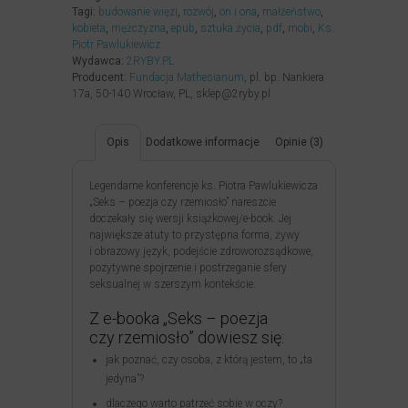
Tagi:
budowanie więzi
,
rozwój
,
on i ona
,
małżeństwo
,
kobieta
,
mężczyzna
,
epub
,
sztuka życia
,
pdf
,
mobi
,
Ks.
Piotr Pawlukiewicz
Wydawca:
2RYBY.PL
Producent:
Fundacja Mathesianum
, pl. bp. Nankiera
17a, 50-140 Wrocław, PL, sklep@2ryby.pl
Opis
Dodatkowe informacje
Opinie (3)
Legendarne konferencje ks. Piotra Pawlukiewicza
„Seks – poezja czy rzemiosło” nareszcie
doczekały się wersji książkowej/e-book. Jej
największe atuty to przystępna forma, żywy
i obrazowy język, podejście zdroworozsądkowe,
pozytywne spojrzenie i postrzeganie sfery
seksualnej w szerszym kontekście.
Z e-booka „Seks – poezja
czy rzemiosło” dowiesz się:
jak poznać, czy osoba, z którą jestem, to „ta
jedyna”?
dlaczego warto patrzeć sobie w oczy?