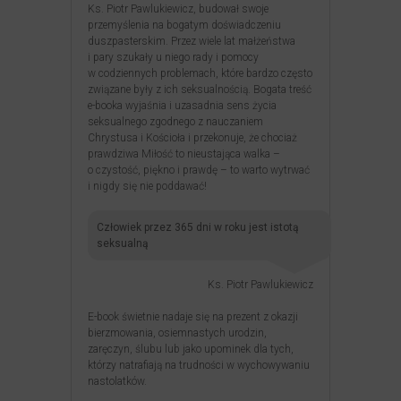
Ks. Piotr Pawlukiewicz, budował swoje
przemyślenia na bogatym doświadczeniu
duszpasterskim. Przez wiele lat małżeństwa
i pary szukały u niego rady i pomocy
w codziennych problemach, które bardzo często
związane były z ich seksualnością. Bogata treść
e-booka wyjaśnia i uzasadnia sens życia
seksualnego zgodnego z nauczaniem
Chrystusa i Kościoła i przekonuje, że chociaż
prawdziwa Miłość to nieustająca walka –
o czystość, piękno i prawdę – to warto wytrwać
i nigdy się nie poddawać!
Człowiek przez 365 dni w roku jest istotą
seksualną
Ks. Piotr Pawlukiewicz
E-book świetnie nadaje się na prezent z okazji
bierzmowania, osiemnastych urodzin,
zaręczyn, ślubu lub jako upominek dla tych,
którzy natrafiają na trudności w wychowywaniu
nastolatków.