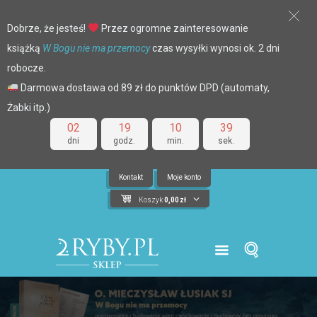
Dobrze, że jesteś!
Przez ogromne zainteresowanie
książką
W Bogu nie ma przemocy
czas wysyłki wynosi ok. 2 dni
robocze.
Darmowa dostawa od 89 zł do punktów DPD (automaty,
Żabki itp.)
02
19
10
39
dni
godz.
min.
sek.
Kontakt
Moje konto
Koszyk
0,00
zł