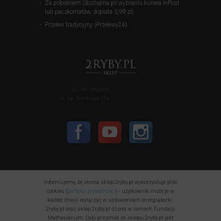
Za pobraniem (dostępna po wybraniu kuriera InPost
lub paczkomatów, dopłata 3,99 zł)
Przelew tradycyjny (Przelewy24)
50-140 Wrocław
pl. bp. Nankiera 17a
Informujemy, że strona sklep.2ryby.pl wykorzystuje pliki
cookies (
polityka prywatności
) - użytkownik może je w
każdej chwili wyłączyć w ustawieniach przeglądarki.
2ryby.pl oraz sklep.2ryby.pl działa w ramach Fundacji
Mathesianum. Cały przychód ze sklepu 2ryby.pl jest