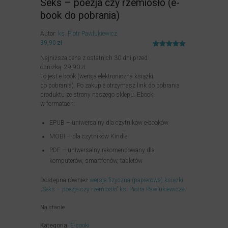
Seks – poezja czy rzemiosło (e-
book do pobrania)
Autor:
ks. Piotr Pawlukiewicz
39,90
zł
Oceniony
3
Najniższa cena z ostatnich 30 dni przed
5.00
na 5
na
obniżką:
29,90
zł
podstawie
To jest e-book (wersja elektroniczna książki
ocen
klientów
do pobrania). Po zakupie otrzymasz link do pobrania
produktu ze strony naszego sklepu. Ebook
w formatach:
EPUB – uniwersalny dla czytników e-booków
MOBI – dla czytników Kindle
PDF – uniwersalny rekomendowany dla
komputerów, smartfonów, tabletów
Dostępna również
wersja fizyczna (papierowa) książki
„Seks – poezja czy rzemiosło” ks. Piotra Pawlukiewicza
.
Na stanie
Kategoria:
E-booki