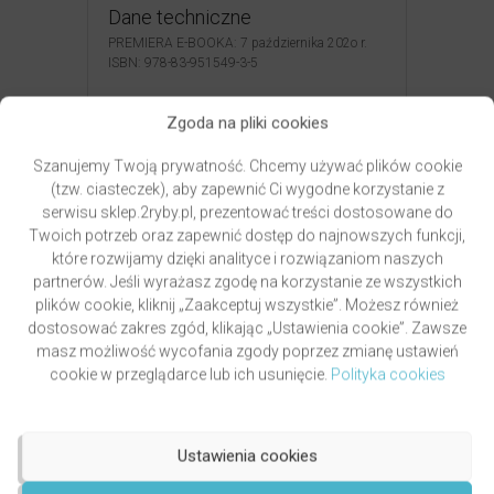
Dane techniczne
PREMIERA E-BOOKA: 7 października 202o r.
ISBN: 978-83-951549-3-5
Zgoda na pliki cookies
Szanujemy Twoją prywatność. Chcemy używać plików cookie
(tzw. ciasteczek), aby zapewnić Ci wygodne korzystanie z
serwisu sklep.2ryby.pl, prezentować treści dostosowane do
Patronat
Twoich potrzeb oraz zapewnić dostęp do najnowszych funkcji,
które rozwijamy dzięki analityce i rozwiązaniom naszych
partnerów. Jeśli wyrażasz zgodę na korzystanie ze wszystkich
plików cookie, kliknij „Zaakceptuj wszystkie”. Możesz również
dostosować zakres zgód, klikając „Ustawienia cookie”. Zawsze
Co powiesz na to…
masz możliwość wycofania zgody poprzez zmianę ustawień
cookie w przeglądarce lub ich usunięcie.
Polityka cookies
Promocja!
Ustawienia cookies