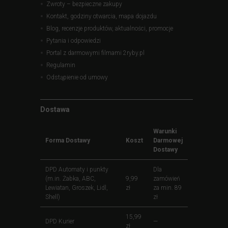
Zwroty – bezpieczne zakupy
Kontakt, godziny otwarcia, mapa dojazdu
Blog, recenzje produktów, aktualności, promocje
Pytania i odpowiedzi
Portal z darmowymi filmami 2ryby.pl
Regulamin
Odstąpienie od umowy
Dostawa
Warunki
Forma Dostawy
Koszt
Darmowej
Dostawy
DPD Automaty i punkty
Dla
(m.in. Żabka, ABC,
9,99
zamówień
Lewiatan, Groszek, Lidl,
zł
za min. 89
Shell)
zł
15,99
DPD Kurier
—
zł