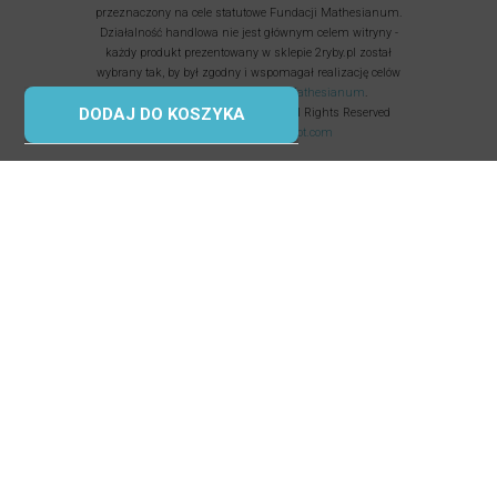
przeznaczony na cele statutowe Fundacji Mathesianum.
Działalność handlowa nie jest głównym celem witryny -
każdy produkt prezentowany w sklepie 2ryby.pl został
wybrany tak, by był zgodny i wspomagał realizację celów
statutowych i
misji Fundacji Mathesianum
.
DODAJ DO KOSZYKA
Fundacja Mathesianum © 2025 All Rights Reserved
Korzystamy z
uptimerobot.com