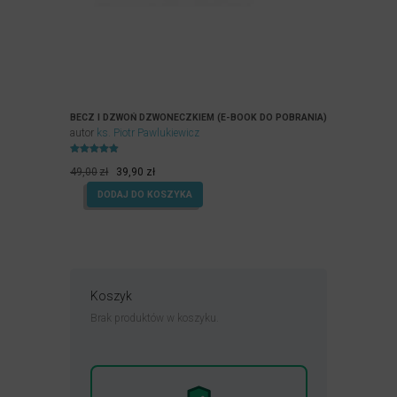
BECZ I DZWOŃ DZWONECZKIEM (E-BOOK DO POBRANIA)
autor
ks. Piotr Pawlukiewicz
Oceniony
Pierwotna
Aktualna
4.90
49,00
zł
39,90
zł
na 5.
cena
cena
DODAJ DO KOSZYKA
wynosiła:
wynosi:
49,00zł.
39,90zł.
Koszyk
Brak produktów w koszyku.