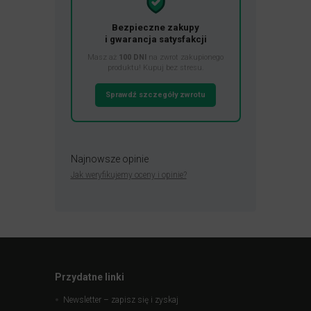
Bezpieczne zakupy
i gwarancja satysfakcji
Masz aż
100 DNI
na zwrot zakupionego
produktu! Kupuj bez stresu.
Sprawdź szczegóły zwrotu
Najnowsze opinie
Jak weryfikujemy oceny i opinie?
Przydatne linki
Newsletter – zapisz się i zyskaj