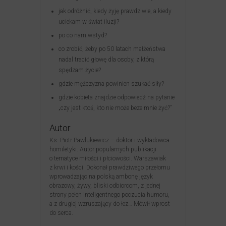
jak odróżnić, kiedy żyję prawdziwie, a kiedy
uciekam w świat iluzji?
po co nam wstyd?
co zrobić, żeby po 50 latach małżeństwa
nadal tracić głowę dla osoby, z którą
spędzam życie?
gdzie mężczyzna powinien szukać siły?
gdzie kobieta znajdzie odpowiedź na pytanie
„czy jest ktoś, kto nie może beze mnie żyć?”
Autor
Ks. Piotr Pawlukiewicz – doktor i wykładowca
homiletyki. Autor popularnych publikacji
o tematyce miłości i płciowości. Warszawiak
z krwi i kości. Dokonał prawdziwego przełomu
wprowadzając na polską ambonę język
obrazowy, żywy, bliski odbiorcom, z jednej
strony pełen inteligentnego poczucia humoru,
a z drugiej wzruszający do łez… Mówił wprost
do serca.