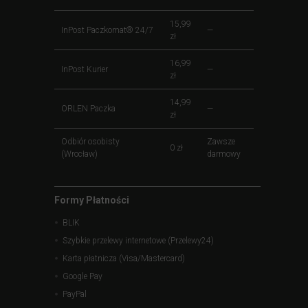
15,99
InPost Paczkomat® 24/7
—
zł
16,99
InPost Kurier
—
zł
14,99
ORLEN Paczka
—
zł
Odbiór osobisty
Zawsze
0 zł
(Wrocław)
darmowy
Formy Płatności
BLIK
Szybkie przelewy internetowe (Przelewy24)
Karta płatnicza (Visa/Mastercard)
Google Pay
PayPal