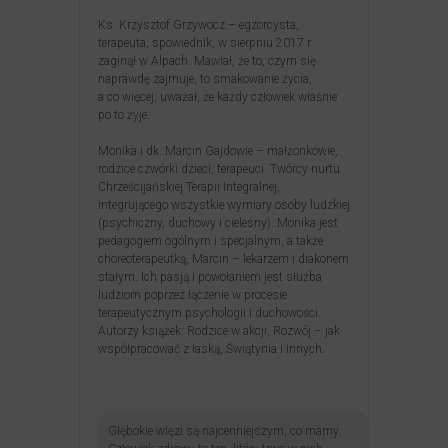
Ks. Krzysztof Grzywocz – egzorcysta,
terapeuta, spowiednik, w sierpniu 2017 r.
zaginął w Alpach. Mawiał, że to, czym się
naprawdę zajmuje, to smakowanie życia,
a co więcej, uważał, że każdy człowiek właśnie
po to żyje.
Monika i dk. Marcin Gajdowie – małżonkowie,
rodzice czwórki dzieci, terapeuci. Twórcy nurtu
Chrześcijańskiej Terapii Integralnej,
integrującego wszystkie wymiary osoby ludzkiej
(psychiczny, duchowy i cielesny). Monika jest
pedagogiem ogólnym i specjalnym, a także
choreoterapeutką, Marcin – lekarzem i diakonem
stałym. Ich pasją i powołaniem jest służba
ludziom poprzez łączenie w procesie
terapeutycznym psychologii i duchowości.
Autorzy książek: Rodzice w akcji, Rozwój – jak
współpracować z łaską, Świątynia i innych.
Głębokie więzi są najcenniejszym, co mamy.