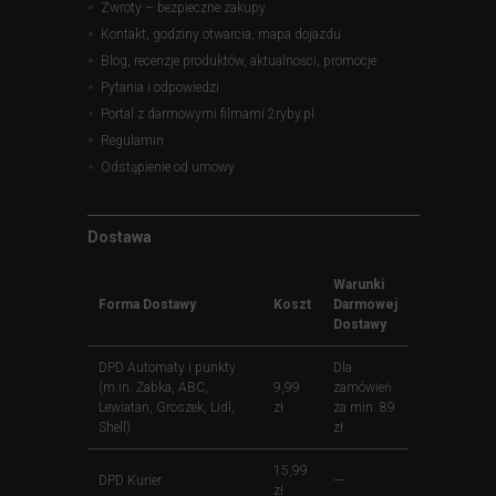
Zwroty – bezpieczne zakupy
Kontakt, godziny otwarcia, mapa dojazdu
Blog, recenzje produktów, aktualności, promocje
Pytania i odpowiedzi
Portal z darmowymi filmami 2ryby.pl
Regulamin
Odstąpienie od umowy
Dostawa
Warunki
Forma Dostawy
Koszt
Darmowej
Dostawy
DPD Automaty i punkty
Dla
(m.in. Żabka, ABC,
9,99
zamówień
Lewiatan, Groszek, Lidl,
zł
za min. 89
Shell)
zł
15,99
DPD Kurier
—
zł