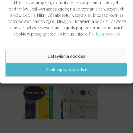
które rozwijamy dzięki analityce i rozwiązaniom naszych
partnerów. Jeśli wyrażasz zgodę na korzystanie ze wszystkich
plików cookie, kliknij „Zaakceptuj wszystkie”. Możesz również
Patroni i partnerzy
dostosować zakres zgód, klikając „Ustawienia cookie”. Zawsze
masz możliwość wycofania zgody poprzez zmianę ustawień
cookie w przeglądarce lub ich usunięcie.
Polityka cookies
Ustawienia cookies
Zaakceptuj wszystkie
Co powiesz na to…
Promocja!