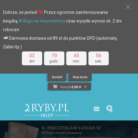
Dobrze, że jesteś!
Przez ogromne zainteresowanie
książką
W Bogu nie ma przemocy
czas wysyłki wynosi ok. 2 dni
robocze.
Darmowa dostawa od 89 zł do punktów DPD (automaty,
Żabki itp.)
02
19
45
55
dni
godz.
min.
sek.
Kontakt
Moje konto
Koszyk
0,00
zł