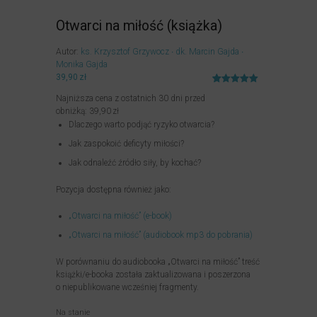
Otwarci na miłość (książka)
Autor:
ks. Krzysztof Grzywocz
dk. Marcin Gajda
Monika Gajda
39,90
zł
Oceniony
14
Najniższa cena z ostatnich 30 dni przed
5.00
na 5
na
obniżką:
39,90
zł
podstawie
Dlaczego warto podjąć ryzyko otwarcia?
ocen
klientów
Jak zaspokoić deficyty miłości?
Jak odnaleźć źródło siły, by kochać?
Pozycja dostępna również jako:
„Otwarci na miłość” (e-book)
„Otwarci na miłość” (audiobook mp3 do pobrania)
W porównaniu do audiobooka „Otwarci na miłość” treść
książki/e-booka została zaktualizowana i poszerzona
o niepublikowane wcześniej fragmenty.
Na stanie