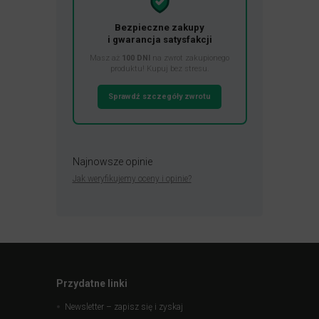
Bezpieczne zakupy
i gwarancja satysfakcji
Masz aż
100 DNI
na zwrot zakupionego
produktu! Kupuj bez stresu.
Sprawdź szczegóły zwrotu
Najnowsze opinie
Jak weryfikujemy oceny i opinie?
Przydatne linki
Newsletter – zapisz się i zyskaj