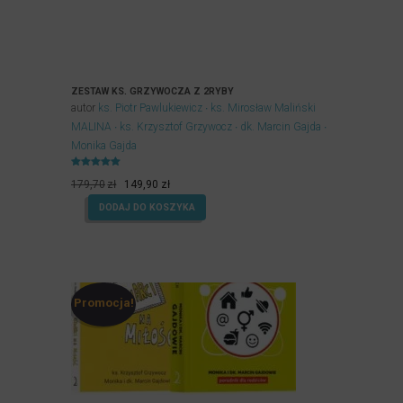
ZESTAW KS. GRZYWOCZA Z 2RYBY
autor
ks. Piotr Pawlukiewicz
ks. Mirosław Maliński
MALINA
ks. Krzysztof Grzywocz
dk. Marcin Gajda
Monika Gajda
Oceniony
Pierwotna
Aktualna
5.00
179,70
zł
149,90
zł
na 5.
cena
cena
DODAJ DO KOSZYKA
wynosiła:
wynosi:
179,70zł.
149,90zł.
Promocja!