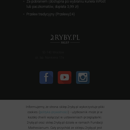
Za pobraniem (dostępna po wybraniu kuriera InPost
lub paczkomatów, dopłata 3,99 zł)
Przelew tradycyjny (Przelewy24)
50-140 Wrocław
pl. bp. Nankiera 17a
Informujemy, że strona sklep.2ryby.pl wykorzystuje pliki
cookies (
polityka prywatności
) - użytkownik może je w
każdej chwili wyłączyć w ustawieniach przeglądarki.
2ryby.pl oraz sklep.2ryby.pl działa w ramach Fundacji
Mathesianum. Cały przychód ze sklepu 2ryby.pl jest