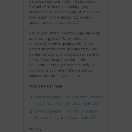
etapach swego życia nie byli wystarczająco
kochani. W niektórych pozostają rejony
niewykarmione, które zamykają ich w błędnym
kole niespełnionych miłości. Czy jest jakiś
sposób, aby zaspokoić deficyty?
Czy książka Otwarci na miłość daje odpowiedź
na to ważne pytanie? Raczej delikatne
wskazówki, nieśmiałe podpowiedzi. Przede
wszystkim mówi o tym, jak zatroszczyć się
o siebie nawzajem, jak okazywać sobie miłość,
jak wyjść poza krąg obwiniania siebie
i skupienia na własnych niedostatkach, jak
wyruszyć na spotkanie. Pokazuje wartość
budowania wzajemnego zaufania.
Przeczytaj fragment
Otwarci na miłość – ks. Krzysztof Grzywocz
– Spis treści i fragment Części I [plik pdf]
Otwarci na miłość – Monika i dk. Marcin
Gajdowie – fragment Części II [plik pdf]
Autorzy