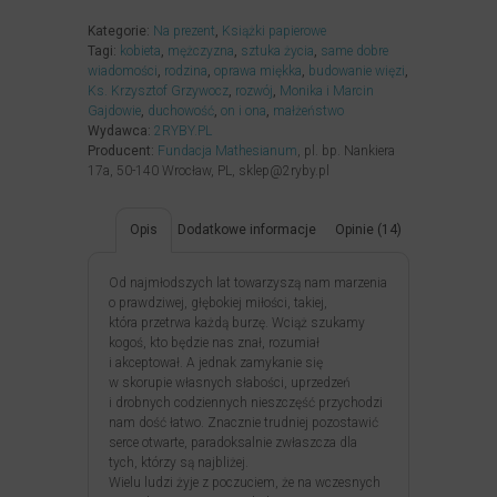
Kategorie:
Na prezent
,
Książki papierowe
Tagi:
kobieta
,
mężczyzna
,
sztuka życia
,
same dobre
wiadomości
,
rodzina
,
oprawa miękka
,
budowanie więzi
,
Ks. Krzysztof Grzywocz
,
rozwój
,
Monika i Marcin
Gajdowie
,
duchowość
,
on i ona
,
małżeństwo
Wydawca:
2RYBY.PL
Producent:
Fundacja Mathesianum
, pl. bp. Nankiera
17a, 50-140 Wrocław, PL, sklep@2ryby.pl
Opis
Dodatkowe informacje
Opinie (14)
Od najmłodszych lat towarzyszą nam marzenia
o prawdziwej, głębokiej miłości, takiej,
która przetrwa każdą burzę. Wciąż szukamy
kogoś, kto będzie nas znał, rozumiał
i akceptował. A jednak zamykanie się
w skorupie własnych słabości, uprzedzeń
i drobnych codziennych nieszczęść przychodzi
nam dość łatwo. Znacznie trudniej pozostawić
serce otwarte, paradoksalnie zwłaszcza dla
tych, którzy są najbliżej.
Wielu ludzi żyje z poczuciem, że na wczesnych