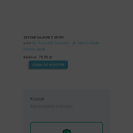
ZESTAW GAJDÓW Z 2RYBY
autor
ks. Krzysztof Grzywocz
dk. Marcin Gajda
Monika Gajda
Pierwotna
Aktualna
84,80
zł
79,90
zł
cena
cena
DODAJ DO KOSZYKA
wynosiła:
wynosi:
84,80zł.
79,90zł.
Koszyk
Brak produktów w koszyku.