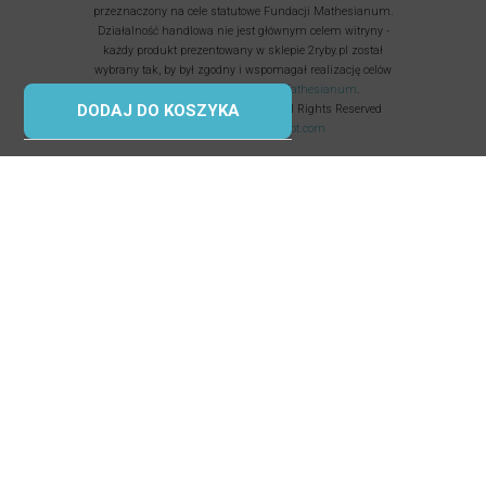
przeznaczony na cele statutowe Fundacji Mathesianum.
Działalność handlowa nie jest głównym celem witryny -
każdy produkt prezentowany w sklepie 2ryby.pl został
wybrany tak, by był zgodny i wspomagał realizację celów
statutowych i
misji Fundacji Mathesianum
.
DODAJ DO KOSZYKA
Fundacja Mathesianum © 2025 All Rights Reserved
Korzystamy z
uptimerobot.com