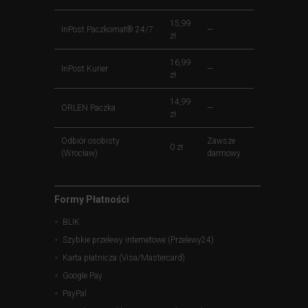
15,99
InPost Paczkomat® 24/7
—
zł
16,99
InPost Kurier
—
zł
14,99
ORLEN Paczka
—
zł
Odbiór osobisty
Zawsze
0 zł
(Wrocław)
darmowy
Formy Płatności
BLIK
Szybkie przelewy internetowe (Przelewy24)
Karta płatnicza (Visa/Mastercard)
Google Pay
PayPal