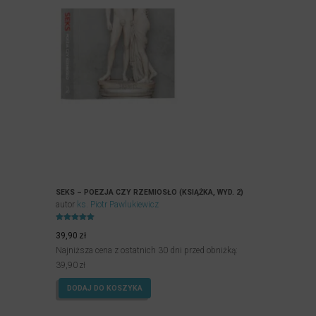
SEKS – POEZJA CZY RZEMIOSŁO (KSIĄŻKA, WYD. 2)
autor
ks. Piotr Pawlukiewicz
Oceniony
4.93
39,90
zł
na 5.
Najniższa cena z ostatnich 30 dni przed obniżką:
39,90
zł
DODAJ DO KOSZYKA