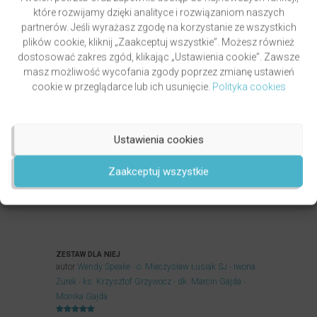
179,60zł.
149,90zł.
które rozwijamy dzięki analityce i rozwiązaniom naszych
DODAJ DO KOSZYKA
partnerów. Jeśli wyrażasz zgodę na korzystanie ze wszystkich
plików cookie, kliknij „Zaakceptuj wszystkie”. Możesz również
dostosować zakres zgód, klikając „Ustawienia cookie”. Zawsze
masz możliwość wycofania zgody poprzez zmianę ustawień
Promocja!
cookie w przeglądarce lub ich usunięcie.
Polityka cookies
Ustawienia cookies
Zaakceptuj wszystkie
ZESTAW DLA NIEJ
autor
Wendy Speake
o. Mieczysław Łusiak SJ
Iwona
Żurek
ks. Krzysztof Grzywocz
dk. Marcin Gajda
Monika Gajda