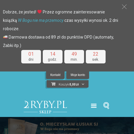
Dobrze, że jesteś!
Przez ogromne zainteresowanie
książką
W Bogu nie ma przemocy
czas wysyłki wynosi ok. 2 dni
robocze.
Darmowa dostawa od 89 zł do punktów DPD (automaty,
Żabki itp.)
01
14
49
21
dni
godz.
min.
sek.
Kontakt
Moje konto
Koszyk
0,00
zł