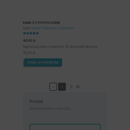
KAWA Z PSYCHOLOGIEM
autor
Maria Popkiewicz-Ciesielska
Oceniony
4.90
44,90
zł
na 5.
Najniższa cena z ostatnich 30 dni przed obniżką:
39,90
zł
DODAJ DO KOSZYKA
1
2
Koszyk
Brak produktów w koszyku.