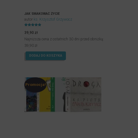
JAK SMAKOWAĆ ŻYCIE
autor
ks. Krzysztof Grzywocz
Oceniony
4.97
39,90
zł
na 5.
Najniższa cena z ostatnich 30 dni przed obniżką:
39,90
zł
DODAJ DO KOSZYKA
Promocja!