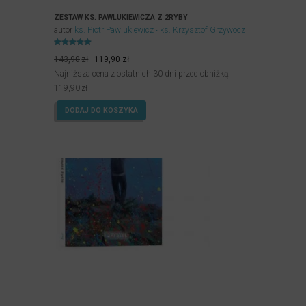
ZESTAW KS. PAWLUKIEWICZA Z 2RYBY
autor
ks. Piotr Pawlukiewicz
ks. Krzysztof Grzywocz
Oceniony
Pierwotna
Aktualna
5.00
143,90
zł
119,90
zł
na 5.
cena
cena
Najniższa cena z ostatnich 30 dni przed obniżką:
wynosiła:
wynosi:
119,90
zł
143,90zł.
119,90zł.
DODAJ DO KOSZYKA