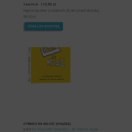
Oceniony
Pierwotna
Aktualna
5.00
134,70
zł
119,90
zł
na 5.
cena
cena
Najniższa cena z ostatnich 30 dni przed obniżką:
wynosiła:
wynosi:
99,90
zł
134,70zł.
119,90zł.
DODAJ DO KOSZYKA
OTWARCI NA MIŁOŚĆ (KSIĄŻKA)
autor
ks. Krzysztof Grzywocz
dk. Marcin Gajda