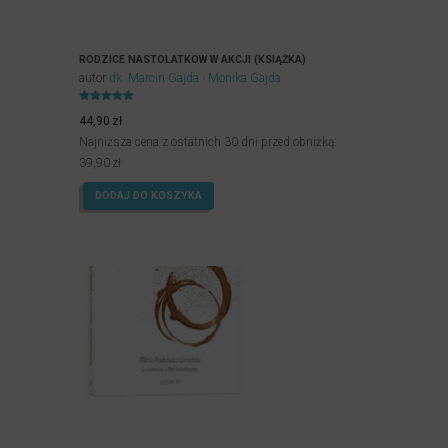
RODZICE NASTOLATKÓW W AKCJI (KSIĄŻKA)
autor
dk. Marcin Gajda
Monika Gajda
Oceniony
5.00
44,90
zł
na 5.
Najniższa cena z ostatnich 30 dni przed obniżką:
39,90
zł
DODAJ DO KOSZYKA