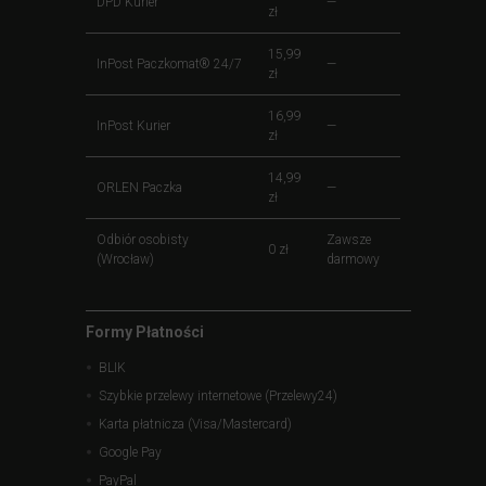
DPD Kurier
—
zł
15,99
InPost Paczkomat® 24/7
—
zł
16,99
InPost Kurier
—
zł
14,99
ORLEN Paczka
—
zł
Odbiór osobisty
Zawsze
0 zł
(Wrocław)
darmowy
Formy Płatności
BLIK
Szybkie przelewy internetowe (Przelewy24)
Karta płatnicza (Visa/Mastercard)
Google Pay
PayPal