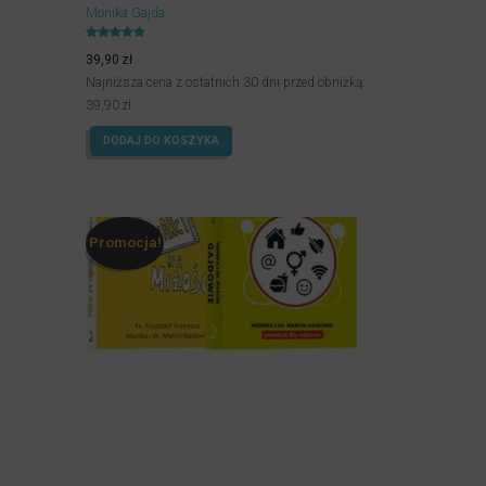
Monika Gajda
Oceniony
5.00
39,90
zł
na 5.
Najniższa cena z ostatnich 30 dni przed obniżką:
39,90
zł
DODAJ DO KOSZYKA
Promocja!