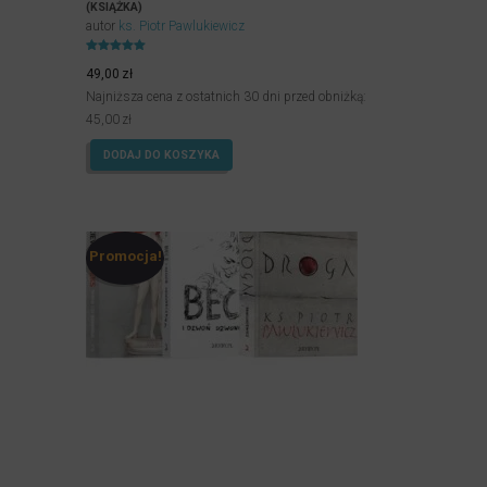
(KSIĄŻKA)
autor
ks. Piotr Pawlukiewicz
Oceniony
4.99
49,00
zł
na 5.
Najniższa cena z ostatnich 30 dni przed obniżką:
45,00
zł
DODAJ DO KOSZYKA
Promocja!