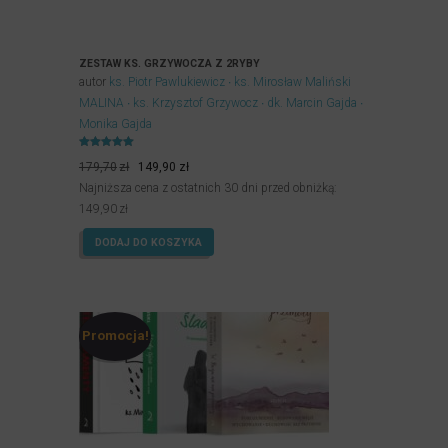
ZESTAW KS. GRZYWOCZA Z 2RYBY
autor
ks. Piotr Pawlukiewicz
ks. Mirosław Maliński
MALINA
ks. Krzysztof Grzywocz
dk. Marcin Gajda
Monika Gajda
Oceniony
Pierwotna
Aktualna
5.00
179,70
zł
149,90
zł
na 5.
cena
cena
Najniższa cena z ostatnich 30 dni przed obniżką:
wynosiła:
wynosi:
149,90
zł
179,70zł.
149,90zł.
DODAJ DO KOSZYKA
Promocja!