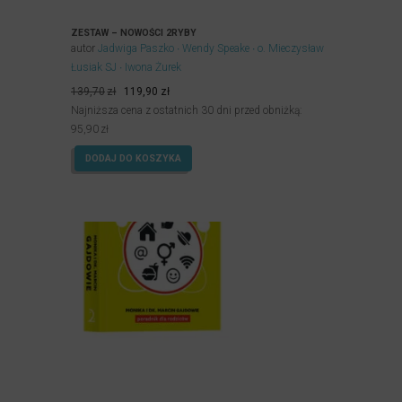
ZESTAW – NOWOŚCI 2RYBY
autor
Jadwiga Paszko
Wendy Speake
o. Mieczysław
Łusiak SJ
Iwona Żurek
Pierwotna
Aktualna
139,70
zł
119,90
zł
cena
cena
Najniższa cena z ostatnich 30 dni przed obniżką:
wynosiła:
wynosi:
95,90
zł
139,70zł.
119,90zł.
DODAJ DO KOSZYKA