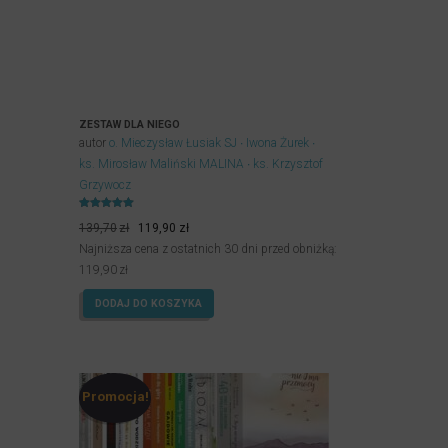
ZESTAW DLA NIEGO
autor
o. Mieczysław Łusiak SJ
Iwona Żurek
ks. Mirosław Maliński MALINA
ks. Krzysztof
Grzywocz
Oceniony
Pierwotna
Aktualna
5.00
139,70
zł
119,90
zł
na 5.
cena
cena
Najniższa cena z ostatnich 30 dni przed obniżką:
wynosiła:
wynosi:
119,90
zł
139,70zł.
119,90zł.
DODAJ DO KOSZYKA
Promocja!