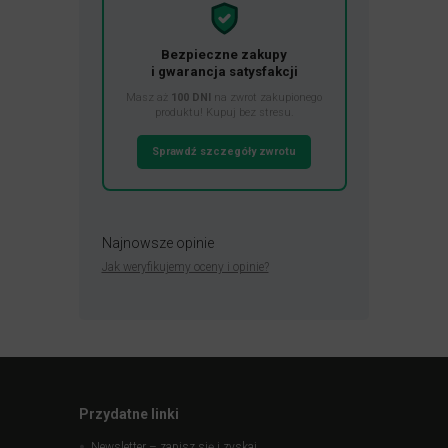
Bezpieczne zakupy
i gwarancja satysfakcji
Masz aż
100 DNI
na zwrot zakupionego
produktu! Kupuj bez stresu.
Sprawdź szczegóły zwrotu
Najnowsze opinie
Jak weryfikujemy oceny i opinie?
Przydatne linki
Newsletter – zapisz się i zyskaj