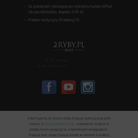
Za pobraniem (dostępna po wybraniu kuriera InPost
lub paczkomatów, dopłata 3,99 zł)
Przelew tradycyjny (Przelewy24)
50-140 Wrocław
pl. bp. Nankiera 17a
Informujemy, że strona sklep.2ryby.pl wykorzystuje pliki
cookies (
polityka prywatności
) - użytkownik może je w
każdej chwili wyłączyć w ustawieniach przeglądarki.
2ryby.pl oraz sklep.2ryby.pl działa w ramach Fundacji