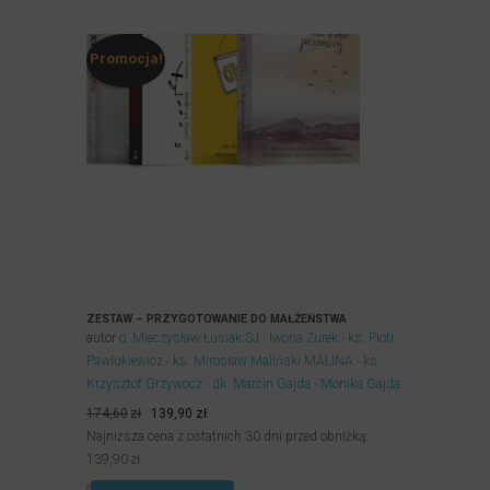
Promocja!
ZESTAW – PRZYGOTOWANIE DO MAŁŻEŃSTWA
autor
o. Mieczysław Łusiak SJ
Iwona Żurek
ks. Piotr
Pawlukiewicz
ks. Mirosław Maliński MALINA
ks.
Krzysztof Grzywocz
dk. Marcin Gajda
Monika Gajda
Pierwotna
Aktualna
174,60
zł
139,90
zł
cena
cena
Najniższa cena z ostatnich 30 dni przed obniżką:
wynosiła:
wynosi:
139,90
zł
174,60zł.
139,90zł.