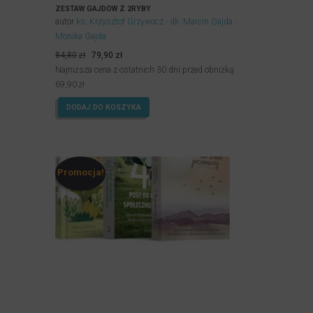
ZESTAW GAJDÓW Z 2RYBY
autor
ks. Krzysztof Grzywocz
dk. Marcin Gajda
Monika Gajda
Pierwotna
Aktualna
84,80
zł
79,90
zł
cena
cena
Najniższa cena z ostatnich 30 dni przed obniżką:
wynosiła:
wynosi:
69,90
zł
84,80zł.
79,90zł.
DODAJ DO KOSZYKA
Promocja!