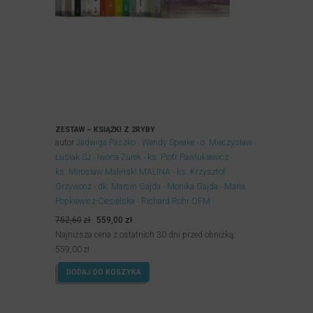
ZESTAW – KSIĄŻKI Z 2RYBY
autor
Jadwiga Paszko
Wendy Speake
o. Mieczysław
Łusiak SJ
Iwona Żurek
ks. Piotr Pawlukiewicz
ks. Mirosław Maliński MALINA
ks. Krzysztof
Grzywocz
dk. Marcin Gajda
Monika Gajda
Maria
Popkiewicz-Ciesielska
Richard Rohr OFM
Pierwotna
Aktualna
752,60
zł
559,00
zł
cena
cena
Najniższa cena z ostatnich 30 dni przed obniżką:
wynosiła:
wynosi:
559,00
zł
752,60zł.
559,00zł.
DODAJ DO KOSZYKA