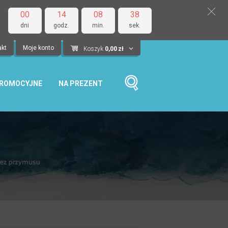
00
14
08
37
dni
godz.
min.
sek.
akt
Moje konto
Koszyk
0,00
zł
PROMOCYJNE
NA PREZENT