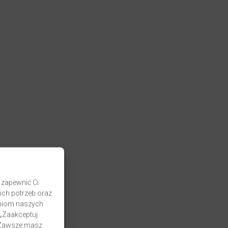
 zapewnić Ci
ich potrzeb oraz
zaniom naszych
 „Zaakceptuj
. Zawsze masz