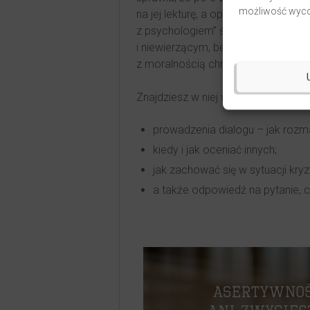
możliwość wycof
na jej lekturę, a oprawa zintegrow
z psychologiem” świetnie nadaje si
i niewierzącym, bez względu na poglą
z moralnością chrześcijańską, ale n
Znajdziesz w niej wskazówki dotyc
prowadzenia dialogu – jak rozm
kiedy i jak oceniać innych;
jak zachować się w sytuacji kryzys
a także odpowiedź na pytanie, 