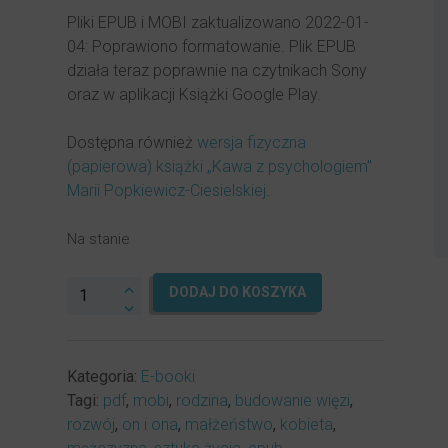
Pliki EPUB i MOBI zaktualizowano 2022-01-
04: Poprawiono formatowanie. Plik EPUB
działa teraz poprawnie na czytnikach Sony
oraz w aplikacji Książki Google Play.
Dostępna również
wersja fizyczna
(papierowa) książki „Kawa z psychologiem”
Marii Popkiewicz-Ciesielskiej
.
Na stanie
ilość
DODAJ DO KOSZYKA
Kawa
z
psychologiem
Kategoria:
E-booki
(e-
Tagi:
pdf
,
mobi
,
rodzina
,
budowanie więzi
,
book
rozwój
,
on i ona
,
małżeństwo
,
kobieta
,
do