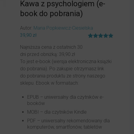
Kawa z psychologiem (e-
book do pobrania)
Autor:
Maria Popkiewicz-Ciesielska
39,90
zł
Oceniony
1
Najniższa cena z ostatnich 30
5.00
na 5
na
dni przed obniżką:
39,90
zł
podstawie
To jest e-book (wersja elektroniczna książki
oceny
klienta
do pobrania). Po zakupie otrzymasz link
do pobrania produktu ze strony naszego
sklepu. Ebook w formatach:
EPUB – uniwersalny dla czytników e-
booków
MOBI – dla czytników Kindle
PDF – uniwersalny rekomendowany dla
komputerów, smartfonów, tabletów