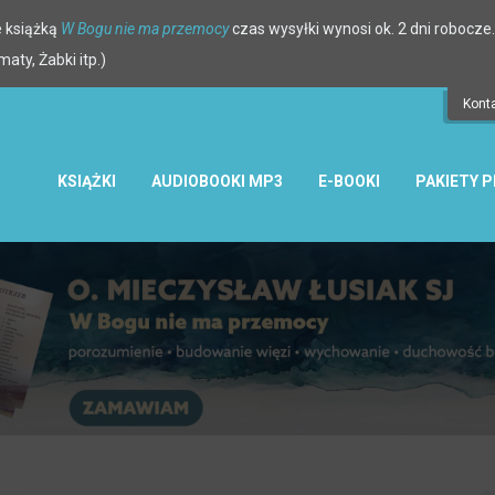
 książką
W Bogu nie ma przemocy
czas wysyłki wynosi ok. 2 dni robocze.
ty, Żabki itp.)
Kont
KSIĄŻKI
AUDIOBOOKI MP3
E-BOOKI
PAKIETY 