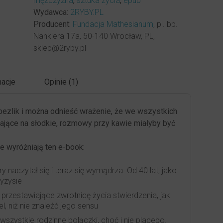
mężczyzna
,
sztuka życia
,
epub
pobrania)
Wydawca:
2RYBY.PL
Producent:
Fundacja Mathesianum
, pl. bp.
Nankiera 17a, 50-140 Wrocław, PL,
sklep@2ryby.pl
acje
Opinie (1)
bezlik i można odnieść wrażenie, że we wszystkich
ające na słodkie, rozmowy przy kawie miałyby być
e wyróżniają ten e-book:
ry naczytał się i teraz się wymądrza. Od 40 lat, jako
yzysie
 przestawiające zwrotnicę życia stwierdzenia, jak
el, niż nie znaleźć jego sensu
wszystkie rodzinne bolączki, choć i nie placebo.