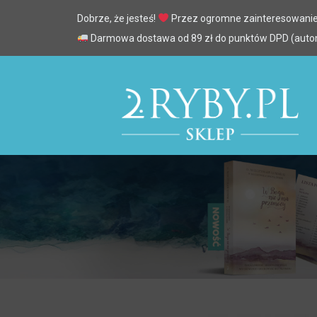
Dobrze, że jesteś!
Przez ogromne zainteresowanie
Darmowa dostawa od 89 zł do punktów DPD (automa