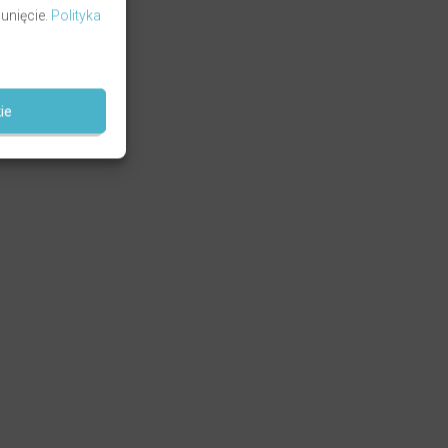
unięcie.
Polityka
ie