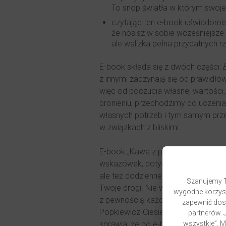
To snop światła w którym swoje 
czytając ten e-book uświadomisz
że nosisz w sobie wcześniejsze po
ale walizka pełna przydatnych r
E-book składa się z dwóch części:
z innymi zaczynają się od prawidł
więc od poczucia własnej wartości,
bronieniu, przechodzimy do uczeni
własnych potrzeb i tym samym prze
w związkach z bliskimi.
E-book „Kawa z psychologiem” to po
wskazówek, dotyczących rozwiązy
ale też codziennej komunikacji z k
Szanujemy T
Twoje drogi. Nie ważne, czy jesteś 
wygodne korzyst
z pewnością każdy odszuka w niej co
zapewnić dost
Popkiewicz-Ciesielska, są jednocześ
partnerów. J
wszystkie”. 
sprawia, że po e-book sięgnąć możn