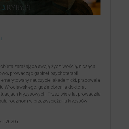
t
obieta zarażająca swoją życzliwością, niosąca
owo, prowadząc gabinet psychoterapii
 i emerytowany nauczyciel akademicki, pracowała
etu Wrocławskiego, gdzie obroniła doktorat
uacjach kryzysowych. Przez wiele lat prowadziła
gała rodzinom w przezwyciężaniu kryzysów
ka 2020 r.