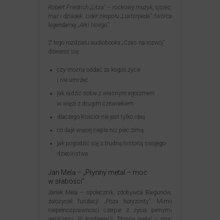
Robert Friedrich „Litza” – rockowy muzyk, ojciec,
mąż i dziadek. Lider zespołu „Luxtorpeda”, twórca
legendarnej „Arki Noego”
Z tego rozdziału audiobooka „Czas na rozwój”
dowiesz się:
czy można oddać za kogoś życie
i nie umrzeć
jak radzić sobie z własnym egoizmem
w więzi z drugim człowiekiem
dlaczego Kościół nie jest tylko ideą
co daje więcej ciepła niż piec zimą
jak pogodzić się z trudną historią swojego
dzieciństwa
Jan Mela – „Płynny metal – moc
w słabości”
Janek Mela – społecznik, zdobywca Biegunów,
założyciel fundacji „Poza horyzonty”. Mimo
niepełnosprawności czerpie z życia pełnymi
garściami. W konferencji „Płynny metal – moc