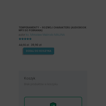
TEMPERAMENTY – ROZWÓJ CHARAKTERU (AUDIOBOOK
MP3 DO POBRANIA)
autor
ks. Mirosław Maliński MALINA
Oceniony
Pierwotna
Aktualna
5.00
44,90
zł
39,90
zł
na 5.
cena
cena
DODAJ DO KOSZYKA
wynosiła:
wynosi:
44,90zł.
39,90zł.
Koszyk
Brak produktów w koszyku.