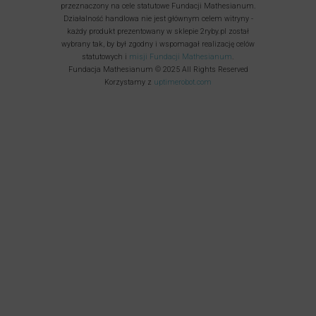
przeznaczony na cele statutowe Fundacji Mathesianum.
Działalność handlowa nie jest głównym celem witryny -
każdy produkt prezentowany w sklepie 2ryby.pl został
wybrany tak, by był zgodny i wspomagał realizację celów
statutowych i
misji Fundacji Mathesianum
.
Fundacja Mathesianum © 2025 All Rights Reserved
Korzystamy z
uptimerobot.com