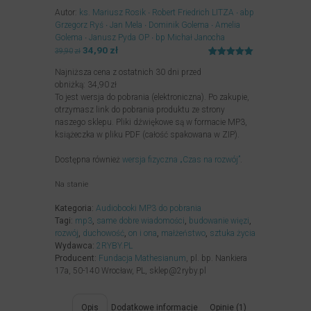
Autor:
ks. Mariusz Rosik
Robert Friedrich LITZA
abp
Grzegorz Ryś
Jan Mela
Dominik Golema
Amelia
Golema
Janusz Pyda OP
bp Michał Janocha
Pierwotna
34,90
zł
Aktualna
39,90
zł
cena
cena
Oceniony
1
Najniższa cena z ostatnich 30 dni przed
5.00
na 5
wynosiła:
wynosi:
na
obniżką:
34,90
zł
39,90zł.
34,90zł.
podstawie
To jest wersja do pobrania (elektroniczna). Po zakupie,
oceny
klienta
otrzymasz link do pobrania produktu ze strony
naszego sklepu. Pliki dźwiękowe są w formacie MP3,
książeczka w pliku PDF (całość spakowana w ZIP).
Dostępna również
wersja fizyczna „Czas na rozwój”
.
Na stanie
Kategoria:
Audiobooki MP3 do pobrania
Tagi:
mp3
,
same dobre wiadomości
,
budowanie więzi
,
rozwój
,
duchowość
,
on i ona
,
małżeństwo
,
sztuka życia
Wydawca:
2RYBY.PL
Producent:
Fundacja Mathesianum
, pl. bp. Nankiera
17a, 50-140 Wrocław, PL, sklep@2ryby.pl
Opis
Dodatkowe informacje
Opinie (1)