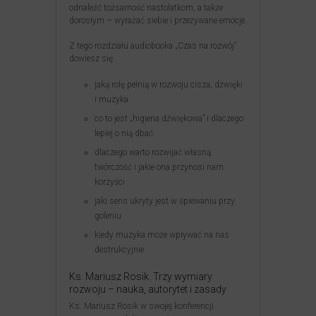
odnaleźć tożsamość nastolatkom, a także
dorosłym – wyrażać siebie i przeżywane emocje.
Z tego rozdziału audiobooka „Czas na rozwój”
dowiesz się:
jaką rolę pełnią w rozwoju cisza, dźwięki
i muzyka
co to jest „higiena dźwiękowa” i dlaczego
lepiej o nią dbać
dlaczego warto rozwijać własną
twórczość i jakie ona przynosi nam
korzyści
jaki sens ukryty jest w śpiewaniu przy
goleniu
kiedy muzyka może wpływać na nas
destrukcyjnie
Ks. Mariusz Rosik. Trzy wymiary
rozwoju – nauka, autorytet i zasady
Ks. Mariusz Rosik w swojej konferencji