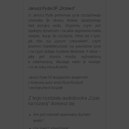
Janusz Pyda OP „Drzewo”
O. Janusz Pyda porównuje życie szczęśliwego
człowieka do obrazu drzewa zasadzonego
nad płynącą wodą. Wyjaśnia, czym jest
spokojny dynamizm i na jakie zagrożenia trzeba
uważać, dążąc do szczęścia. Mówi też o tym,
jak stać się „żywym człowiekiem”, czym
powinno charakteryzować się prawdziwe życie
i na czym polega myślenie obrazowe. A także –
jaka jest różnica między wytrwałością
a cierpliwością, dlaczego warto je rozwijać
i co ze sobą niosą te cechy.
Janusz Pyda OP, duszpasterz akademicki
z Krakowa, autor wielu filozoficznych
i teologicznych książek
Z tego rozdziału audiobooka „Czas
na rozwój” dowiesz się:
kim jest człowiek opanowany duchem
acedii?
czy żyjesz „prawdziwie”,