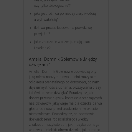
czy tylko „biologicznie”?
jaka jest różnica pomiędzy cierpliwością
a wytrwałością?
ile trwa proces budowania prawdziwej
przyjaźni?
jakie znaczenie w rozwoju mają czas
i czekanie?
Amelia i Dominik Golemowie „Między
dźwiękami”
Amelia i Dominik Golemowie opowiedzą o tym,
jaką rolę w naszym rozwoju pełni muzyka –
od okresu prenatalnego do dorosłości, co nam
daje umiejętność słuchania, przeżywania ciszy
i doświadczenie dźwięku? Poradzą też, jak
dobrze przeżyć ciążę w kontekście otaczających
nas dźwięków, jaką wagę ma dla dziecka barwa
głosu rodziców przed urodzeniem i w okresie
niemowlęcym. Powiedzą też, na podstawie
doświadczenia rodzicielskiego i wiedzy
z zakresu muzykoterapii, jak muzyka pomaga
w rozwoju intelektualnym dziecka, jak pomaga