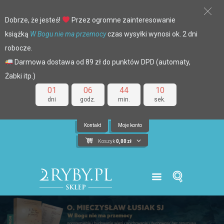
Dobrze, że jesteś!
Przez ogromne zainteresowanie
książką
W Bogu nie ma przemocy
czas wysyłki wynosi ok. 2 dni
robocze.
Darmowa dostawa od 89 zł do punktów DPD (automaty,
Żabki itp.)
01
06
44
10
dni
godz.
min.
sek.
Kontakt
Moje konto
Koszyk
0,00
zł