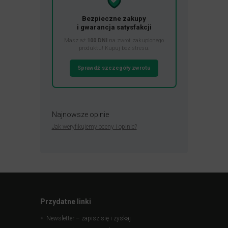
Bezpieczne zakupy
i gwarancja satysfakcji
Masz aż
100 DNI
na zwrot zakupionego
produktu! Kupuj bez stresu.
Sprawdź szczegóły zwrotu
Najnowsze opinie
Jak weryfikujemy oceny i opinie?
Przydatne linki
Newsletter – zapisz się i zyskaj