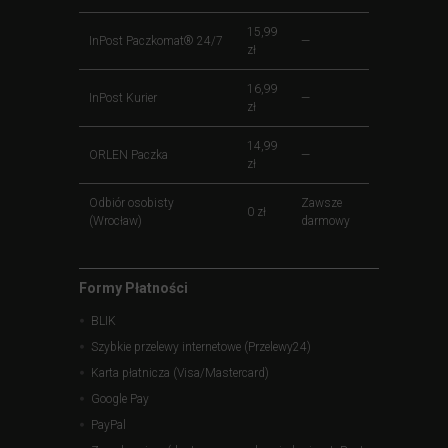
15,99
InPost Paczkomat® 24/7
—
zł
16,99
InPost Kurier
—
zł
14,99
ORLEN Paczka
—
zł
Odbiór osobisty
Zawsze
0 zł
(Wrocław)
darmowy
Formy Płatności
BLIK
Szybkie przelewy internetowe (Przelewy24)
Karta płatnicza (Visa/Mastercard)
Google Pay
PayPal