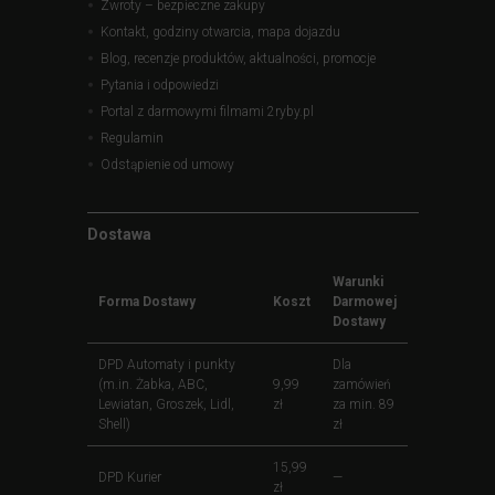
Zwroty – bezpieczne zakupy
Kontakt, godziny otwarcia, mapa dojazdu
Blog, recenzje produktów, aktualności, promocje
Pytania i odpowiedzi
Portal z darmowymi filmami 2ryby.pl
Regulamin
Odstąpienie od umowy
Dostawa
Warunki
Forma Dostawy
Koszt
Darmowej
Dostawy
DPD Automaty i punkty
Dla
(m.in. Żabka, ABC,
9,99
zamówień
Lewiatan, Groszek, Lidl,
zł
za min. 89
Shell)
zł
15,99
DPD Kurier
—
zł