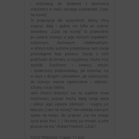
i motywację do działania z pewnością
znajdziesz w treści naszego audiobooka „Czas
na rozwój”.
To propozycja dla wszystkich, którzy chcą
sięgnąć dalej i głębiej niż tylko po sukces
zawodowy. „Czas na rozwój” to przewodnik
po świecie rozwoju w jego różnych aspektach:
rodzinnym, duchowym, intelektualnym,
w którym kilku autorów przedstawia nam swoje
postrzeganie tego procesu. Każdy z nich
podchodzi do tematu w wyjątkowy, trochę inny
sposób. Duchowni i świeccy, artyści
i społecznicy podpowiadają, jak rozwinąć się
w więzi z drugim człowiekiem, jak wykorzystać
do rozwoju własne ograniczenia i słabości,
sztukę, ciszę i Biblię.
Jeśli chcesz otworzyć się na zupełnie nowe
możliwości, poznać trochę lepiej swoje serce
i odkryć jego uśpione zdolności – sięgnij już
teraz po „Czas na rozwój”! Nie odkładaj ważnych
spraw na kiedyś. Bo przecież „nie ma innego
życia poza dziś. (…) Wczoraj już minęło, a jutra
jeszcze nie ma.” (Robert Friedrich „Litza”).
CZAS TRWANIA: 5 godz. 11 min