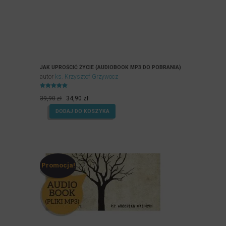
JAK UPROŚCIĆ ŻYCIE (AUDIOBOOK MP3 DO POBRANIA)
autor
ks. Krzysztof Grzywocz
Oceniony
Pierwotna
Aktualna
4.93
39,90
zł
34,90
zł
na 5.
cena
cena
DODAJ DO KOSZYKA
wynosiła:
wynosi:
39,90zł.
34,90zł.
Promocja!