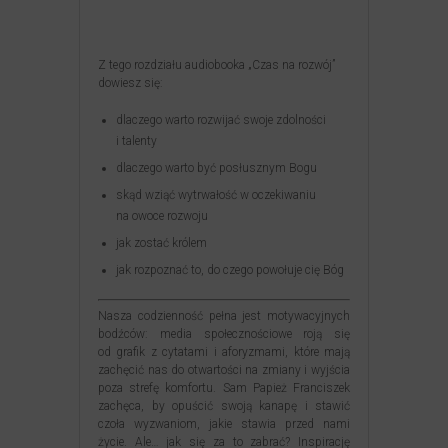
Z tego rozdziału audiobooka „Czas na rozwój”
dowiesz się:
dlaczego warto rozwijać swoje zdolności
i talenty
dlaczego warto być posłusznym Bogu
skąd wziąć wytrwałość w oczekiwaniu
na owoce rozwoju
jak zostać królem
jak rozpoznać to, do czego powołuje cię Bóg
Nasza codzienność pełna jest motywacyjnych
bodźców: media społecznościowe roją się
od grafik z cytatami i aforyzmami, które mają
zachęcić nas do otwartości na zmiany i wyjścia
poza strefę komfortu. Sam Papież Franciszek
zachęca, by opuścić swoją kanapę i stawić
czoła wyzwaniom, jakie stawia przed nami
życie. Ale… jak się za to zabrać? Inspirację