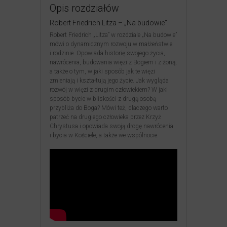
Opis rozdziałów
Robert Friedrich Litza – „Na budowie”
Robert Friedrich „Litza” w rozdziale „Na budowie”
mówi o dynamicznym rozwoju w małżeństwie
i rodzinie. Opowiada historię swojego życia,
nawrócenia, budowania więzi z Bogiem i z żoną,
a także o tym, w jaki sposób jak te więzi
zmieniają i kształtują jego życie. Jak wygląda
rozwój w więzi z drugim człowiekiem? W jaki
sposób bycie w bliskości z drugą osobą
przybliża do Boga? Mówi też, dlaczego warto
patrzeć na drugiego człowieka przez Krzyż
Chrystusa i opowiada swoją drogę nawrócenia
i bycia w Kościele, a także we wspólnocie.