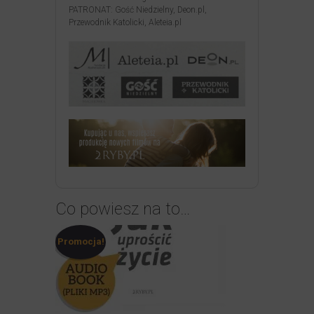
PATRONAT: Gość Niedzielny, Deon.pl,
Przewodnik Katolicki, Aleteia.pl
Co powiesz na to…
Promocja!