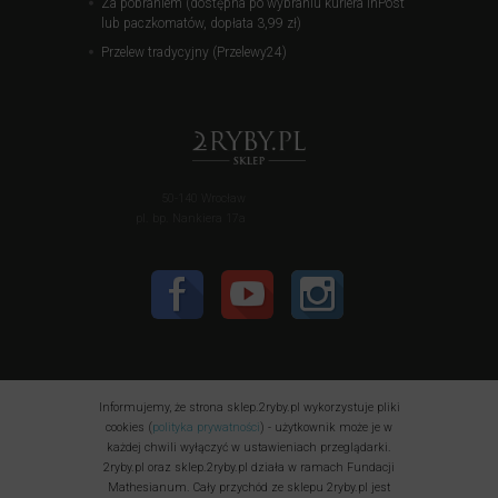
Za pobraniem (dostępna po wybraniu kuriera InPost
lub paczkomatów, dopłata 3,99 zł)
Przelew tradycyjny (Przelewy24)
50-140 Wrocław
pl. bp. Nankiera 17a
Informujemy, że strona sklep.2ryby.pl wykorzystuje pliki
cookies (
polityka prywatności
) - użytkownik może je w
każdej chwili wyłączyć w ustawieniach przeglądarki.
2ryby.pl oraz sklep.2ryby.pl działa w ramach Fundacji
Mathesianum. Cały przychód ze sklepu 2ryby.pl jest