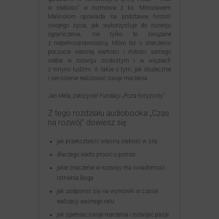
w słabości” w rozmowie z ks. Mirosławem
Malińskim opowiada na podstawie historii
swojego życia, jak wykorzystuje do rozwoju
ograniczenia, nie tylko te związane
z niepełnosprawnością. Mówi też o znaczeniu
poczucia własnej wartości i miłości samego
siebie w rozwoju osobistym i w więziach
z innymi ludźmi. A także o tym, jak skutecznie
i sensownie realizować swoje marzenia.
Jan Mela, założyciel Fundacji „Poza horyzonty”
Z tego rozdziału audiobooka „Czas
na rozwój” dowiesz się:
jak przekształcić własną słabość w siłę
dlaczego warto prosić o pomoc
jakie znaczenie w rozwoju ma świadomość
istnienia Boga
jak uodpornić się na wymówki w czasie
realizacji ważnego celu
jak spełniać swoje marzenia i rozwijać pasje