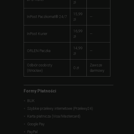
zł
15,99
InPost Paczkomat® 24/7
—
zł
16,99
InPost Kurier
—
zł
14,99
ORLEN Paczka
—
zł
Odbiór osobisty
Zawsze
0 zł
(Wrocław)
darmowy
Formy Płatności
BLIK
Szybkie przelewy internetowe (Przelewy24)
Karta płatnicza (Visa/Mastercard)
Google Pay
PayPal