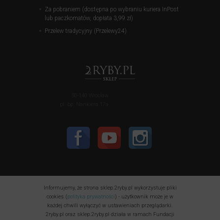
Za pobraniem (dostępna po wybraniu kuriera InPost
lub paczkomatów, dopłata 3,99 zł)
Przelew tradycyjny (Przelewy24)
50-140 Wrocław
pl. bp. Nankiera 17a
Informujemy, że strona sklep.2ryby.pl wykorzystuje pliki
cookies (
polityka prywatności
) - użytkownik może je w
każdej chwili wyłączyć w ustawieniach przeglądarki.
2ryby.pl oraz sklep.2ryby.pl działa w ramach Fundacji