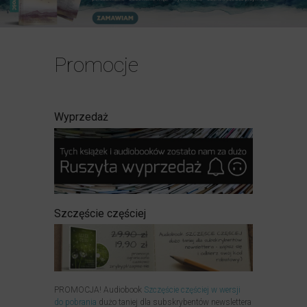
Promocje
Wyprzedaż
Szczęście częściej
PROMOCJA! Audiobook
Szczęście częściej w wersji
do pobrania
dużo taniej dla subskrybentów newslettera