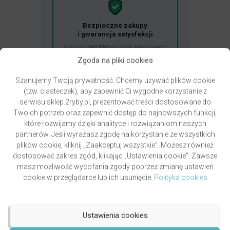
Bezpieczne zakupy
i gwarancja satysfakcji
Masz aż
100 DNI
na zwrot zakupionego
produktu! Kupuj bez stresu.
Zgoda na pliki cookies
Sprawdź szczegóły zwrotu
Szanujemy Twoją prywatność. Chcemy używać plików cookie
(tzw. ciasteczek), aby zapewnić Ci wygodne korzystanie z
serwisu sklep.2ryby.pl, prezentować treści dostosowane do
Twoich potrzeb oraz zapewnić dostęp do najnowszych funkcji,
Najnowsze opinie
które rozwijamy dzięki analityce i rozwiązaniom naszych
partnerów. Jeśli wyrażasz zgodę na korzystanie ze wszystkich
Jak weryfikujemy oceny i opinie?
plików cookie, kliknij „Zaakceptuj wszystkie”. Możesz również
dostosować zakres zgód, klikając „Ustawienia cookie”. Zawsze
masz możliwość wycofania zgody poprzez zmianę ustawień
cookie w przeglądarce lub ich usunięcie.
Polityka cookies
Przydatne linki
Ustawienia cookies
Newsletter – zapisz się i zyskaj