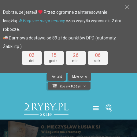
Dobrze, że jesteś!
Przez ogromne zainteresowanie
książką
W Bogu nie ma przemocy
czas wysyłki wynosi ok. 2 dni
robocze.
Darmowa dostawa od 89 zł do punktów DPD (automaty,
Żabki itp.)
02
15
26
06
dni
godz.
min.
sek.
Kontakt
Moje konto
Koszyk
0,00
zł