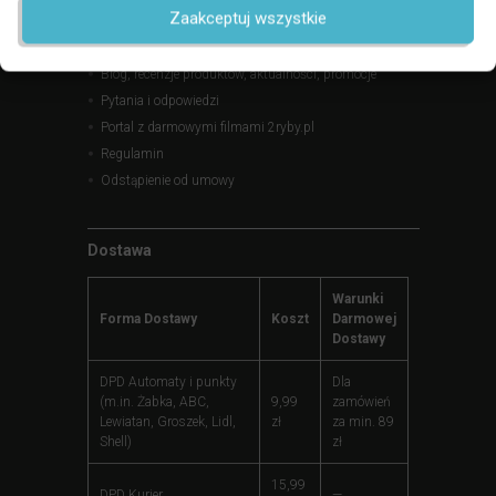
Zaakceptuj wszystkie
Zwroty – bezpieczne zakupy
Kontakt, godziny otwarcia, mapa dojazdu
Blog, recenzje produktów, aktualności, promocje
Pytania i odpowiedzi
Portal z darmowymi filmami 2ryby.pl
Regulamin
Odstąpienie od umowy
Dostawa
Warunki
Forma Dostawy
Koszt
Darmowej
Dostawy
DPD Automaty i punkty
Dla
(m.in. Żabka, ABC,
9,99
zamówień
Lewiatan, Groszek, Lidl,
zł
za min. 89
Shell)
zł
15,99
DPD Kurier
—