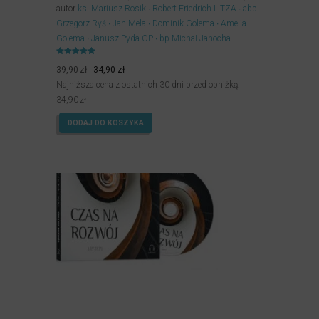
autor
ks. Mariusz Rosik
Robert Friedrich LITZA
abp
Grzegorz Ryś
Jan Mela
Dominik Golema
Amelia
Golema
Janusz Pyda OP
bp Michał Janocha
Oceniony
Pierwotna
Aktualna
5.00
39,90
zł
34,90
zł
na 5.
cena
cena
Najniższa cena z ostatnich 30 dni przed obniżką:
wynosiła:
wynosi:
34,90
zł
39,90zł.
34,90zł.
DODAJ DO KOSZYKA