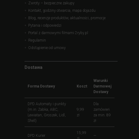
Zwroty – bezpieczne zakupy
Kontakt, godziny otwarcia, mapa dojazdu
Blog, recenzje produktów, aktualności, promocje
Pytania i odpowiedzi
Portal z darmowymi filmami 2ryby.pl
Regulamin
Odstąpienie od umowy
Dostawa
Warunki
Forma Dostawy
Koszt
Darmowej
Dostawy
DPD Automaty i punkty
Dla
(m.in. Żabka, ABC,
9,99
zamówień
Lewiatan, Groszek, Lidl,
zł
za min. 89
Shell)
zł
15,99
DPD Kurier
—
zł