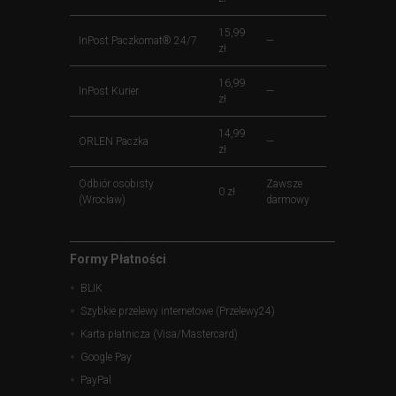
15,99
InPost Paczkomat® 24/7
—
zł
16,99
InPost Kurier
—
zł
14,99
ORLEN Paczka
—
zł
Odbiór osobisty
Zawsze
0 zł
(Wrocław)
darmowy
Formy Płatności
BLIK
Szybkie przelewy internetowe (Przelewy24)
Karta płatnicza (Visa/Mastercard)
Google Pay
PayPal