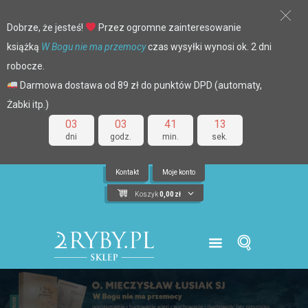
Dobrze, że jesteś!
Przez ogromne zainteresowanie
książką
W Bogu nie ma przemocy
czas wysyłki wynosi ok. 2 dni
robocze.
Darmowa dostawa od 89 zł do punktów DPD (automaty,
Żabki itp.)
03
03
41
13
dni
godz.
min.
sek.
Kontakt
Moje konto
Koszyk
0,00
zł