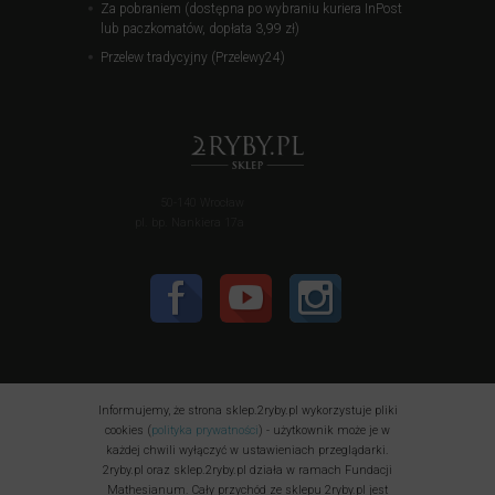
Za pobraniem (dostępna po wybraniu kuriera InPost
lub paczkomatów, dopłata 3,99 zł)
Przelew tradycyjny (Przelewy24)
50-140 Wrocław
pl. bp. Nankiera 17a
Informujemy, że strona sklep.2ryby.pl wykorzystuje pliki
cookies (
polityka prywatności
) - użytkownik może je w
każdej chwili wyłączyć w ustawieniach przeglądarki.
2ryby.pl oraz sklep.2ryby.pl działa w ramach Fundacji
Mathesianum. Cały przychód ze sklepu 2ryby.pl jest