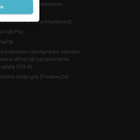
zybkie przelewy internetowe
ie
Przelewy24)
arta płatnicza (Visa/Mastercard)
Google Pay
PayPal
a pobraniem (dostępna po wybraniu
uriera InPost lub paczkomatów,
opłata 3,99 zł)
rzelew tradycyjny (Przelewy24)