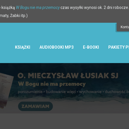
 książką
W Bogu nie ma przemocy
czas wysyłki wynosi ok. 2 dni robocze.
ty, Żabki itp.)
Kont
KSIĄŻKI
AUDIOBOOKI MP3
E-BOOKI
PAKIETY 