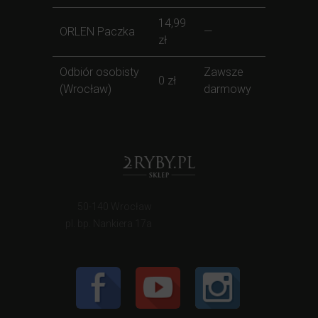
14,99
ORLEN Paczka
—
zł
Odbiór osobisty
Zawsze
0 zł
(Wrocław)
darmowy
50-140 Wrocław
pl. bp. Nankiera 17a