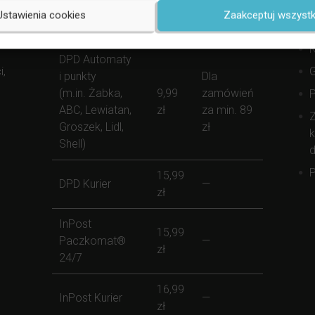
S
Forma Dostawy
Koszt
Darmowej
Ustawienia cookies
Zaakceptuj wszystk
(
Dostawy
K
DPD Automaty
i,
i punkty
Dla
(m.in. Żabka,
9,99
zamówień
ABC, Lewiatan,
zł
za min. 89
Z
Groszek, Lidl,
zł
k
Shell)
d
P
15,99
DPD Kurier
—
zł
InPost
15,99
Paczkomat®
—
zł
24/7
16,99
InPost Kurier
—
zł