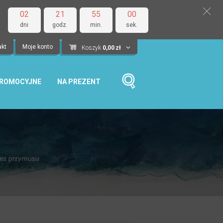
02
21
54
59
dni
godz.
min.
sek.
akt
Moje konto
Koszyk
0,00
zł
PROMOCYJNE
NA PREZENT