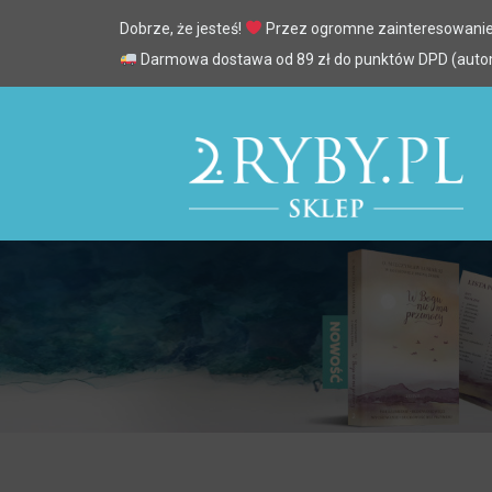
Dobrze, że jesteś!
Przez ogromne zainteresowanie
Darmowa dostawa od 89 zł do punktów DPD (automa