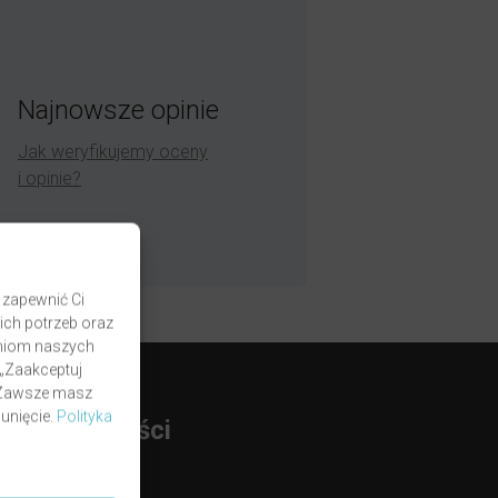
Najnowsze opinie
Jak weryfikujemy oceny
i opinie?
 zapewnić Ci
ich potrzeb oraz
zaniom naszych
 „Zaakceptuj
. Zawsze masz
unięcie.
Polityka
rmy Płatności
BLIK