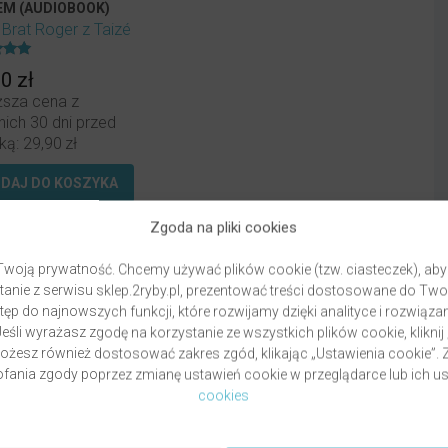
EM (AUDIOBOOK)
r
Brat Roger z Taizé
ony
90
zł
ższa cena z
nich 30 dni przed
ką:
29,90
zł
DAJ DO KOSZYKA
Zgoda na pliki cookies
woją prywatność. Chcemy używać plików cookie (tzw. ciasteczek), aby
anie z serwisu sklep.2ryby.pl, prezentować treści dostosowane do Two
ęp do najnowszych funkcji, które rozwijamy dzięki analityce i rozwią
eśli wyrażasz zgodę na korzystanie ze wszystkich plików cookie, kliknij
Możesz również dostosować zakres zgód, klikając „Ustawienia cookie”
ania zgody poprzez zmianę ustawień cookie w przeglądarce lub ich us
Dostawa
Fo
cookies
Warunki