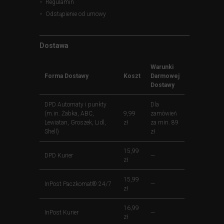
Regulamin
Odstąpienie od umowy
Dostawa
Warunki
Forma Dostawy
Koszt
Darmowej
Dostawy
DPD Automaty i punkty
Dla
(m.in. Żabka, ABC,
9,99
zamówień
Lewiatan, Groszek, Lidl,
zł
za min. 89
Shell)
zł
15,99
DPD Kurier
—
zł
15,99
InPost Paczkomat® 24/7
—
zł
16,99
InPost Kurier
—
zł