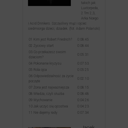
takich jak:
Luxtorpeda,
2 Tm 2,3,
Arka Noego
i Acid Drinkers. Szczęśliwy mąż i ojciec
siedmiorga dzieci, dziadek. (fot. Adam Polański)
01 Kim jest Robert Friedrich?
0:08:45
02 Życiowy start
0:08:44
03 Co przekażesz swoim
0:05:31
dzieciom?
04 Pokonanie kryzysu
0:07:53
05 Rola ojca
0:05:25
06 Odpowiedzialność za życie
0:02:10
poczęte
07 Żona jest najważniejsza
0:08:15
08 Władza, czyli służba
0:08:48
09 Wychowanie
0:04:26
10 Jak uczyć się ojcostwa
0:04:23
11 Nie dajemy rady
0:07:34
Jacek