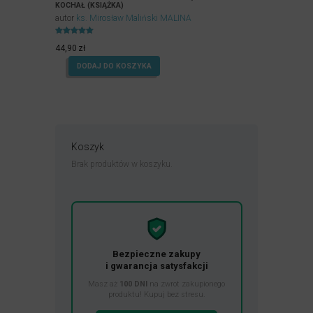
KOCHAŁ (KSIĄŻKA)
autor
ks. Mirosław Maliński MALINA
Oceniony
4.96
44,90
zł
na 5.
DODAJ DO KOSZYKA
Koszyk
Brak produktów w koszyku.
Bezpieczne zakupy
i gwarancja satysfakcji
Masz aż
100 DNI
na zwrot zakupionego
produktu! Kupuj bez stresu.