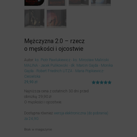
Mężczyzna 2.0 – rzecz
o męskości i ojcostwie
Autor:
ks. Piotr Pawlukiewicz
ks. Mirosław Maliński
MALINA
Jacek Pulikowski
dk. Marcin Gajda
Monika
Gajda
Robert Friedrich LITZA
Maria Popkiewicz-
Ciesielska
29,90
zł
Oceniony
1
Najniższa cena z ostatnich 30 dni przed
5.00
na 5
na
obniżką:
29,90
zł
podstawie
O męskości i ojcostwie.
oceny
klienta
Dostępna również
wersja elektroniczna (do pobrania)
za 24,90
.
Brak w magazynie