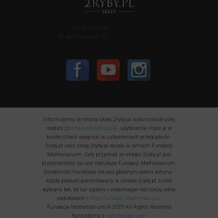
50-140 Wrocław
pl. bp. Nankiera 17a
Informujemy, że strona sklep.2ryby.pl wykorzystuje pliki
cookies (
polityka prywatności
) - użytkownik może je w
każdej chwili wyłączyć w ustawieniach przeglądarki.
2ryby.pl oraz sklep.2ryby.pl działa w ramach Fundacji
Mathesianum. Cały przychód ze sklepu 2ryby.pl jest
przeznaczony na cele statutowe Fundacji Mathesianum.
Działalność handlowa nie jest głównym celem witryny -
każdy produkt prezentowany w sklepie 2ryby.pl został
wybrany tak, by był zgodny i wspomagał realizację celów
statutowych i
misji Fundacji Mathesianum
.
Fundacja Mathesianum © 2025 All Rights Reserved
Korzystamy z
uptimerobot.com