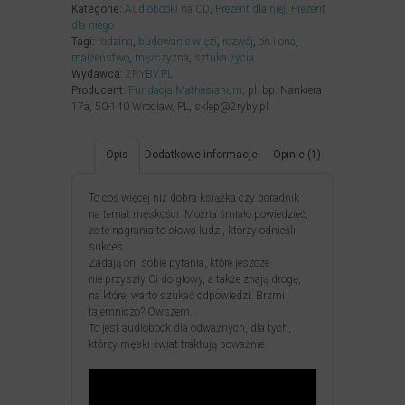
Kategorie:
Audiobooki na CD
,
Prezent dla niej
,
Prezent
dla niego
Tagi:
rodzina
,
budowanie więzi
,
rozwój
,
on i ona
,
małżeństwo
,
mężczyzna
,
sztuka życia
Wydawca:
2RYBY.PL
Producent:
Fundacja Mathesianum
, pl. bp. Nankiera
17a, 50-140 Wrocław, PL, sklep@2ryby.pl
Opis
Dodatkowe informacje
Opinie (1)
To coś więcej niż dobra książka czy poradnik
na temat męskości. Można śmiało powiedzieć,
że te nagrania to słowa ludzi, którzy odnieśli
sukces.
Zadają oni sobie pytania, które jeszcze
nie przyszły Ci do głowy, a także znają drogę,
na której warto szukać odpowiedzi. Brzmi
tajemniczo? Owszem.
To jest audiobook dla odważnych, dla tych,
którzy męski świat traktują poważnie.