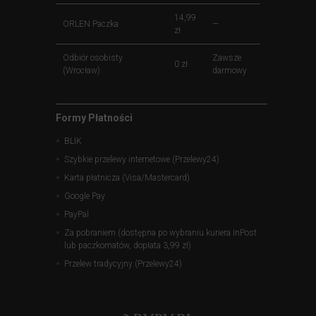
14,99
ORLEN Paczka
—
zł
Odbiór osobisty
Zawsze
0 zł
(Wrocław)
darmowy
Formy Płatności
BLIK
Szybkie przelewy internetowe (Przelewy24)
Karta płatnicza (Visa/Mastercard)
Google Pay
PayPal
Za pobraniem (dostępna po wybraniu kuriera InPost
lub paczkomatów, dopłata 3,99 zł)
Przelew tradycyjny (Przelewy24)