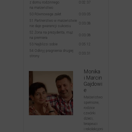
z domu rodzinnego
0:02:37
na małżeństwo
50 Równowaga zalet
0:03:05
51 Partnerstwo w małżeństwie
0:03:08
nie daje gwarancji sukcesu
52 Żona na prezydenta, mąż
0:03:08
na premiera
53 Najbliżsi sobie
0:05:12
54 Odkryj pragnienia drugiej
0:03:31
strony
Monika
i Marcin
Gajdowi
e
Małżeństwo
spełnione,
rodzice
czwórki
dzieci,
terapeuci
i rekolekcjoni