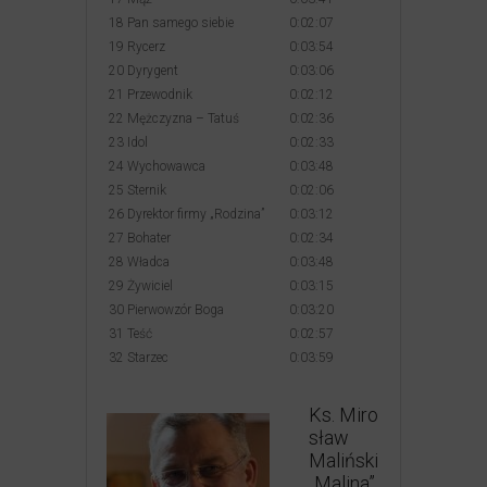
18 Pan samego siebie
0:02:07
19 Rycerz
0:03:54
20 Dyrygent
0:03:06
21 Przewodnik
0:02:12
22 Mężczyzna – Tatuś
0:02:36
23 Idol
0:02:33
24 Wychowawca
0:03:48
25 Sternik
0:02:06
26 Dyrektor firmy „Rodzina”
0:03:12
27 Bohater
0:02:34
28 Władca
0:03:48
29 Żywiciel
0:03:15
30 Pierwowzór Boga
0:03:20
31 Teść
0:02:57
32 Starzec
0:03:59
Ks. Miro
sław
Maliński
„Malina”