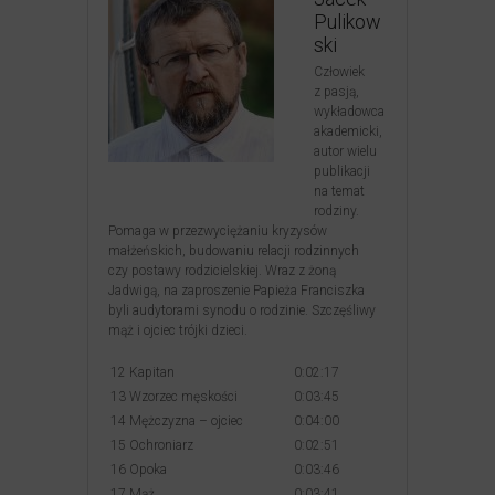
Pulikow
ski
Człowiek
z pasją,
wykładowca
akademicki,
autor wielu
publikacji
na temat
rodziny.
Pomaga w przezwyciężaniu kryzysów
małżeńskich, budowaniu relacji rodzinnych
czy postawy rodzicielskiej. Wraz z żoną
Jadwigą, na zaproszenie Papieża Franciszka
byli audytorami synodu o rodzinie. Szczęśliwy
mąż i ojciec trójki dzieci.
12 Kapitan
0:02:17
13 Wzorzec męskości
0:03:45
14 Mężczyzna – ojciec
0:04:00
15 Ochroniarz
0:02:51
16 Opoka
0:03:46
17 Mąż
0:03:41