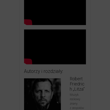
Autorzy i rozdziały:
Robert
Friedric
h „Litza”
Muzyk
rockowy
znany
z zespołów