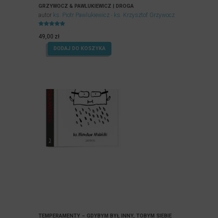
GRZYWOCZ & PAWLUKIEWICZ | DROGA
autor
ks. Piotr Pawlukiewicz
ks. Krzysztof Grzywocz
Oceniony
5.00
49,00
zł
na 5.
DODAJ DO KOSZYKA
TEMPERAMENTY – GDYBYM BYŁ INNY, TOBYM SIEBIE