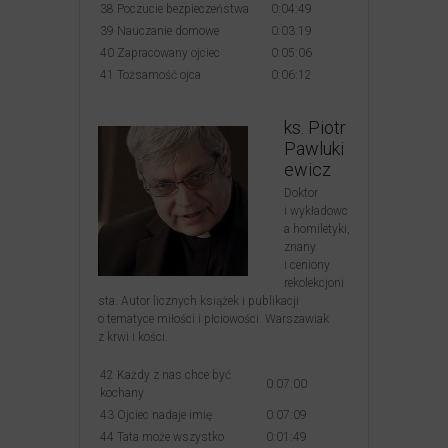
38 Poczucie bezpieczeństwa
0:04:49
39 Nauczanie domowe
0:03:19
40 Zapracowany ojciec
0:05:06
41 Tożsamość ojca
0:06:12
ks. Piotr
Pawluki
ewicz
Doktor
i wykładowc
a homiletyki,
znany
i ceniony
rekolekcjoni
sta. Autor licznych książek i publikacji
o tematyce miłości i płciowości. Warszawiak
z krwi i kości.
42 Każdy z nas chce być
0:07:00
kochany
43 Ojciec nadaje imię
0:07:09
44 Tata może wszystko
0:01:49