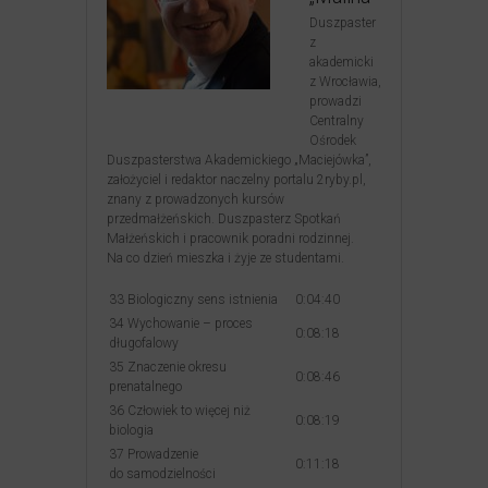
Duszpaster
z
akademicki
z Wrocławia,
prowadzi
Centralny
Ośrodek
Duszpasterstwa Akademickiego „Maciejówka”,
założyciel i redaktor naczelny portalu 2ryby.pl,
znany z prowadzonych kursów
przedmałżeńskich. Duszpasterz Spotkań
Małżeńskich i pracownik poradni rodzinnej.
Na co dzień mieszka i żyje ze studentami.
33 Biologiczny sens istnienia
0:04:40
34 Wychowanie – proces
0:08:18
długofalowy
35 Znaczenie okresu
0:08:46
prenatalnego
36 Człowiek to więcej niż
0:08:19
biologia
37 Prowadzenie
0:11:18
do samodzielności