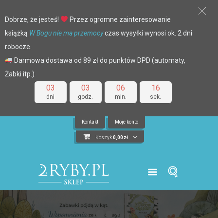
Dobrze, że jesteś!
Przez ogromne zainteresowanie
książką
W Bogu nie ma przemocy
czas wysyłki wynosi ok. 2 dni
robocze.
Darmowa dostawa od 89 zł do punktów DPD (automaty,
Żabki itp.)
03
03
06
15
dni
godz.
min.
sek.
Kontakt
Moje konto
Koszyk
0,00
zł