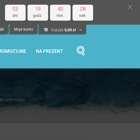
03
19
40
27
dni
godz.
min.
sek.
akt
Moje konto
Koszyk
0,00
zł
PROMOCYJNE
NA PREZENT