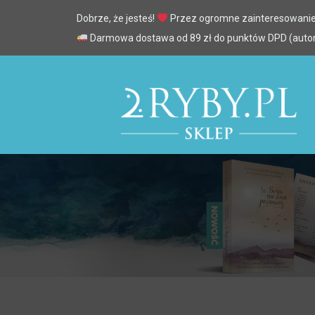
Dobrze, że jesteś!
Przez ogromne zainteresowanie
Darmowa dostawa od 89 zł do punktów DPD (automa