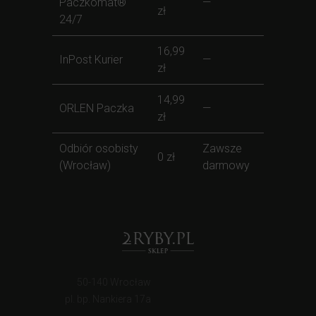
Paczkomat®
—
zł
24/7
16,99
InPost Kurier
—
zł
14,99
ORLEN Paczka
—
zł
Odbiór osobisty
Zawsze
0 zł
(Wrocław)
darmowy
50-140 Wrocław
pl. bp. Nankiera 17a