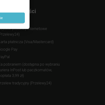
rmy Płatności
ie
BLIK
zybkie przelewy internetowe
Przelewy24)
arta płatnicza (Visa/Mastercard)
Google Pay
PayPal
a pobraniem (dostępna po wybraniu
uriera InPost lub paczkomatów,
opłata 3,99 zł)
rzelew tradycyjny (Przelewy24)