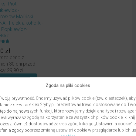
r
ks. Piotr
ukiewicz
irosław Maliński
INA
Felek alkoholik
 Popkiewicz-
elska
ony
90
zł
ższa cena z
nich 30 dni przed
ką:
29,90
zł
BRAK W
MAGAZYNIE
Zgoda na pliki cookies
woją prywatność. Chcemy używać plików cookie (tzw. ciasteczek), aby
anie z serwisu sklep.2ryby.pl, prezentować treści dostosowane do Two
ęp do najnowszych funkcji, które rozwijamy dzięki analityce i rozwią
eśli wyrażasz zgodę na korzystanie ze wszystkich plików cookie, kliknij
Możesz również dostosować zakres zgód, klikając „Ustawienia cookie”
ania zgody poprzez zmianę ustawień cookie w przeglądarce lub ich us