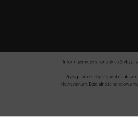
Informujemy, że strona sklep.2ryby.pl w
2ryby.pl oraz sklep.2ryby.pl działa 
Mathesianum. Działalność handlowa nie j