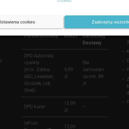
cookies
Dostawa
Fo
Ustawienia cookies
Zaakceptuj wszystk
Warunki
S
Forma Dostawy
Koszt
Darmowej
(
Dostawy
K
DPD Automaty
i,
i punkty
Dla
(m.in. Żabka,
9,99
zamówień
ABC, Lewiatan,
zł
za min. 89
Z
Groszek, Lidl,
zł
k
Shell)
d
P
15,99
DPD Kurier
—
zł
InPost
15,99