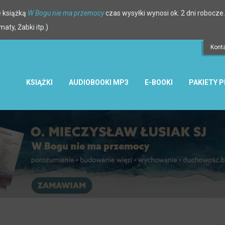
 książką
W Bogu nie ma przemocy
czas wysyłki wynosi ok. 2 dni robocze.
ty, Żabki itp.)
Kont
KSIĄŻKI
AUDIOBOOKI MP3
E-BOOKI
PAKIETY 