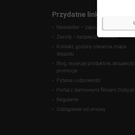
Przydatne linki
Newsletter – zapisz się i zyskaj
Zwroty – bezpieczne zakupy
Kontakt, godziny otwarcia, mapa
dojazdu
Blog, recenzje produktów, aktualnośc
promocje
Pytania i odpowiedzi
Portal z darmowymi filmami 2ryby.pl
Regulamin
Odstąpienie od umowy