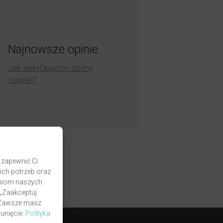
Najnowsze opinie
Jak weryfikujemy oceny
i opinie?
 zapewnić Ci
ich potrzeb oraz
zaniom naszych
 „Zaakceptuj
. Zawsze masz
unięcie.
Polityka