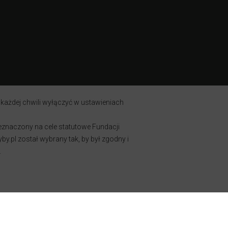
 każdej chwili wyłączyć w ustawieniach
zeznaczony na cele statutowe Fundacji
y.pl został wybrany tak, by był zgodny i
.