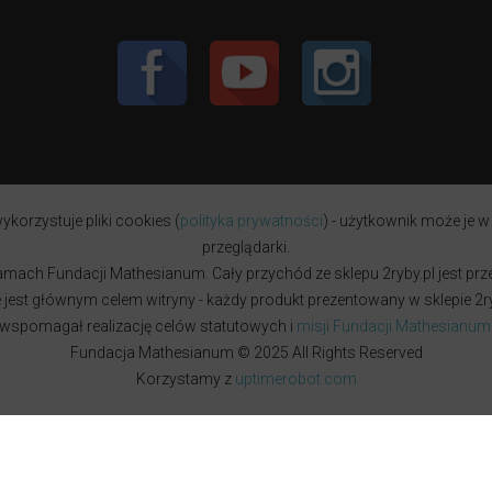
ykorzystuje pliki cookies (
polityka prywatności
) - użytkownik może je w
przeglądarki.
w ramach Fundacji Mathesianum. Cały przychód ze sklepu 2ryby.pl jest pr
est głównym celem witryny - każdy produkt prezentowany w sklepie 2ryb
wspomagał realizację celów statutowych i
misji Fundacji Mathesianum
Fundacja Mathesianum © 2025 All Rights Reserved
Korzystamy z
uptimerobot.com