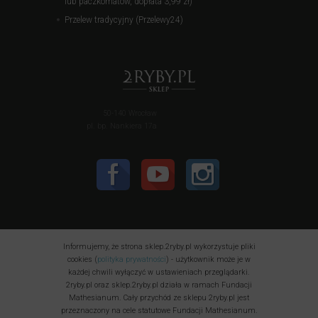
lub paczkomatów, dopłata 3,99 zł)
Przelew tradycyjny (Przelewy24)
50-140 Wrocław
pl. bp. Nankiera 17a
Informujemy, że strona sklep.2ryby.pl wykorzystuje pliki
cookies (
polityka prywatności
) - użytkownik może je w
każdej chwili wyłączyć w ustawieniach przeglądarki.
2ryby.pl oraz sklep.2ryby.pl działa w ramach Fundacji
Mathesianum. Cały przychód ze sklepu 2ryby.pl jest
przeznaczony na cele statutowe Fundacji Mathesianum.