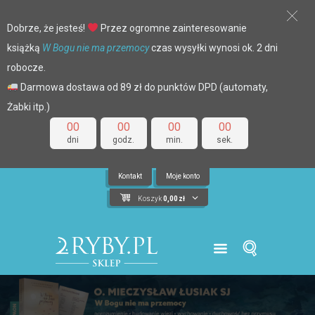
Dobrze, że jesteś!
Przez ogromne zainteresowanie
książką
W Bogu nie ma przemocy
czas wysyłki wynosi ok. 2 dni
robocze.
Darmowa dostawa od 89 zł do punktów DPD (automaty,
Żabki itp.)
00
00
00
00
dni
godz.
min.
sek.
Kontakt
Moje konto
Koszyk
0,00
zł