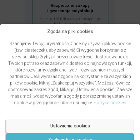
Bezpieczne zakupy
i gwarancja satysfakcji
Masz aż
100 DNI
na zwrot zakupionego
produktu! Kupuj bez stresu.
Zgoda na pliki cookies
Sprawdź szczegóły zwrotu
Szanujemy Twoją prywatność. Chcemy używać plików cookie
(tzw. ciasteczek), aby zapewnić Ci wygodne korzystanie z
serwisu sklep.2ryby.pl, prezentować treści dostosowane do
Twoich potrzeb oraz zapewnić dostęp do najnowszych funkcji,
Najnowsze opinie
które rozwijamy dzięki analityce i rozwiązaniom naszych
Jak weryfikujemy oceny i opinie?
partnerów. Jeśli wyrażasz zgodę na korzystanie ze wszystkich
plików cookie, kliknij „Zaakceptuj wszystkie”. Możesz również
dostosować zakres zgód, klikając „Ustawienia cookie”. Zawsze
masz możliwość wycofania zgody poprzez zmianę ustawień
cookie w przeglądarce lub ich usunięcie.
Polityka cookies
Przydatne linki
Ustawienia cookies
Newsletter – zapisz się i zyskaj
Zwroty – bezpieczne zakupy
Zaakceptuj wszystkie