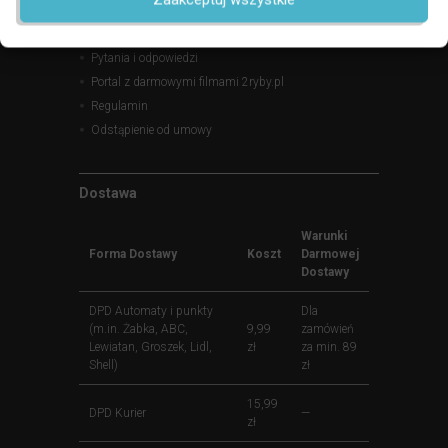
Kontakt, godziny otwarcia, mapa dojazdu
Blog, recenzje produktów, aktualności, promocje
Pytania i odpowiedzi
Portal z darmowymi filmami 2ryby.pl
Regulamin
Odstąpienie od umowy
Dostawa
Warunki
Forma Dostawy
Koszt
Darmowej
Dostawy
DPD Automaty i punkty
Dla
(m.in. Żabka, ABC,
9,99
zamówień
Lewiatan, Groszek, Lidl,
zł
za min. 89
Shell)
zł
15,99
DPD Kurier
—
zł