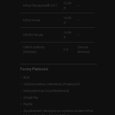
15,99
InPost Paczkomat® 24/7
—
zł
16,99
InPost Kurier
—
zł
14,99
ORLEN Paczka
—
zł
Odbiór osobisty
Zawsze
0 zł
(Wrocław)
darmowy
Formy Płatności
BLIK
Szybkie przelewy internetowe (Przelewy24)
Karta płatnicza (Visa/Mastercard)
Google Pay
PayPal
Za pobraniem (dostępna po wybraniu kuriera InPost