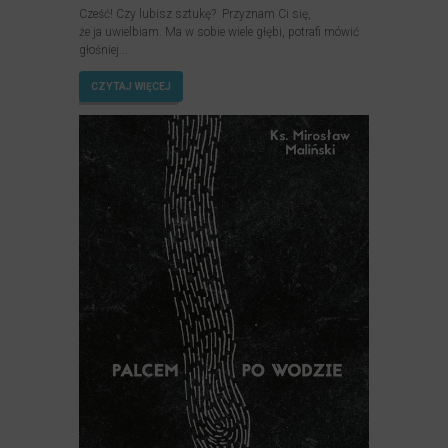
Cześć! Czy lubisz sztukę? Przyznam Ci się,
że ja uwielbiam. Ma w sobie wiele głębi, potrafi mówić
głośniej...
CZYTAJ WIĘCEJ