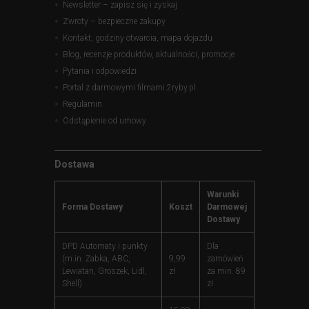
Newsletter – zapisz się i zyskaj
Zwroty – bezpieczne zakupy
Kontakt, godziny otwarcia, mapa dojazdu
Blog, recenzje produktów, aktualności, promocje
Pytania i odpowiedzi
Portal z darmowymi filmami 2ryby.pl
Regulamin
Odstąpienie od umowy
Dostawa
Warunki
Forma Dostawy
Koszt
Darmowej
Dostawy
DPD Automaty i punkty
Dla
(m.in. Żabka, ABC,
9,99
zamówień
Lewiatan, Groszek, Lidl,
zł
za min. 89
Shell)
zł