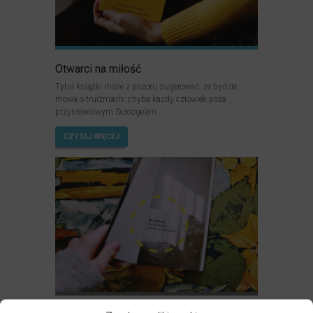
Otwarci na miłość
Tytuł książki może z pozoru sugerować, że będzie
mowa o truizmach: chyba każdy człowiek poza
przysłowiowym Scrooge’em...
CZYTAJ WIĘCEJ