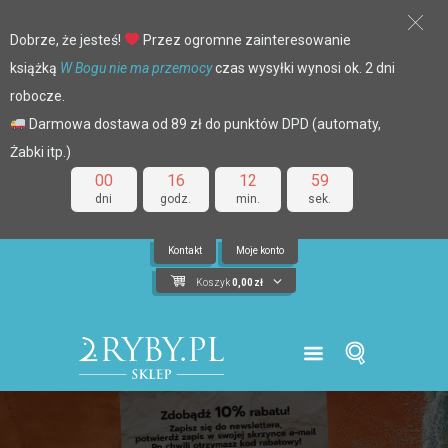
Dobrze, że jesteś!
Przez ogromne zainteresowanie
książką
W Bogu nie ma przemocy
czas wysyłki wynosi ok. 2 dni
robocze.
Darmowa dostawa od 89 zł do punktów DPD (automaty,
Żabki itp.)
00
16
12
58
dni
godz.
min.
sek.
Kontakt
Moje konto
Koszyk
0,00
zł