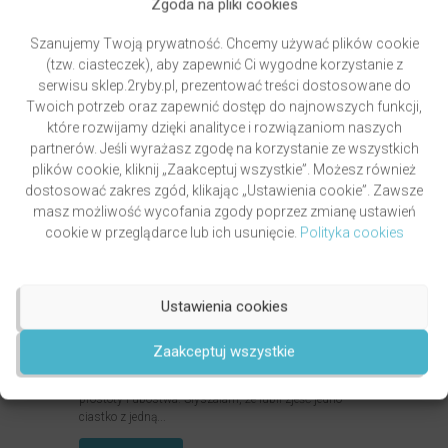
Co ksiądz może wiedzieć o seksie?
Zgoda na pliki cookies
Jak rozpoznać, czy osoba, z którą jestem, to „ta
Szanujemy Twoją prywatność. Chcemy używać plików cookie
jedyna”? Dlaczego warto czekać z seksem do ślubu?
(tzw. ciasteczek), aby zapewnić Ci wygodne korzystanie z
Gdzie mężczyzna...
serwisu sklep.2ryby.pl, prezentować treści dostosowane do
CZYTAJ WIĘCEJ
Twoich potrzeb oraz zapewnić dostęp do najnowszych funkcji,
które rozwijamy dzięki analityce i rozwiązaniom naszych
partnerów. Jeśli wyrażasz zgodę na korzystanie ze wszystkich
plików cookie, kliknij „Zaakceptuj wszystkie”. Możesz również
dostosować zakres zgód, klikając „Ustawienia cookie”. Zawsze
masz możliwość wycofania zgody poprzez zmianę ustawień
cookie w przeglądarce lub ich usunięcie.
Polityka cookies
Ustawienia cookies
Zaakceptuj wszystkie
Slow life po chrześcijańsku
…podobno ks. Krzysztof był wielkim orędownikiem
prostoty i ubóstwa. Słyszałam, że lubił zjeść jedno
ciastko z jedną...