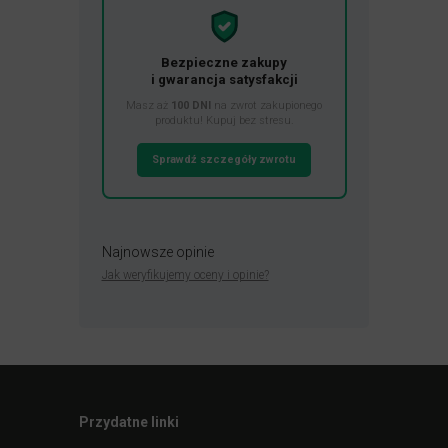
Bezpieczne zakupy
i gwarancja satysfakcji
Masz aż
100 DNI
na zwrot zakupionego
produktu! Kupuj bez stresu.
Sprawdź szczegóły zwrotu
Najnowsze opinie
Jak weryfikujemy oceny i opinie?
Przydatne linki