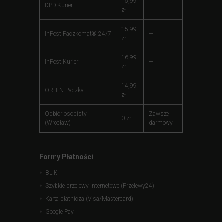
15,99
DPD Kurier
—
zł
15,99
InPost Paczkomat® 24/7
—
zł
16,99
InPost Kurier
—
zł
14,99
ORLEN Paczka
—
zł
Odbiór osobisty
Zawsze
0 zł
(Wrocław)
darmowy
Formy Płatności
BLIK
Szybkie przelewy internetowe (Przelewy24)
Karta płatnicza (Visa/Mastercard)
Google Pay