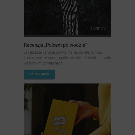
Recenzja „Palcem po wodzie”
Jak jeszcze bardziej ożywić Pismo Święte, odnieść
je do współczesności, społeczeństwa, Kościoła i przede
wszystkim do własnego...
CZYTAJ WIĘCEJ