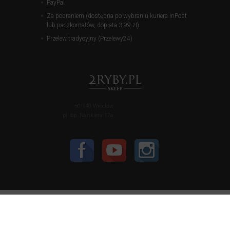
PayPal
Za pobraniem (dostępna po wybraniu kuriera InPost
lub paczkomatów, dopłata 3,99 zł)
Przelew tradycyjny (Przelewy24)
50-140 Wrocław
pl. bp. Nankiera 17a
Informujemy, że strona sklep.2ryby.pl wykorzystuje pliki
cookies (
polityka prywatności
) - użytkownik może je w
każdej chwili wyłączyć w ustawieniach przeglądarki.