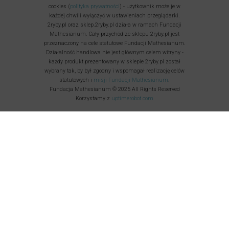
cookies (
polityka prywatności
) - użytkownik może je w
każdej chwili wyłączyć w ustawieniach przeglądarki.
2ryby.pl oraz sklep.2ryby.pl działa w ramach Fundacji
Mathesianum. Cały przychód ze sklepu 2ryby.pl jest
przeznaczony na cele statutowe Fundacji Mathesianum.
Działalność handlowa nie jest głównym celem witryny -
każdy produkt prezentowany w sklepie 2ryby.pl został
wybrany tak, by był zgodny i wspomagał realizację celów
statutowych i
misji Fundacji Mathesianum
.
Fundacja Mathesianum © 2025 All Rights Reserved
Korzystamy z
uptimerobot.com