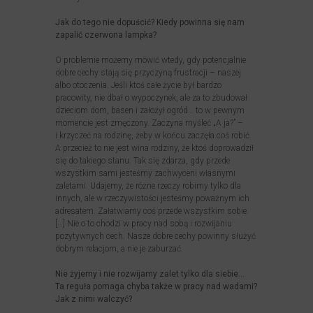
Jak do tego nie dopuścić? Kiedy powinna się nam
zapalić czerwona lampka?
O problemie możemy mówić wtedy, gdy potencjalnie
dobre cechy stają się przyczyną frustracji – naszej
albo otoczenia. Jeśli ktoś całe życie był bardzo
pracowity, nie dbał o wypoczynek, ale za to zbudował
dzieciom dom, basen i założył ogród… to w pewnym
momencie jest zmęczony. Zaczyna myśleć „A ja?” –
i krzyczeć na rodzinę, żeby w końcu zaczęła coś robić.
A przecież to nie jest wina rodziny, że ktoś doprowadził
się do takiego stanu. Tak się zdarza, gdy przede
wszystkim sami jesteśmy zachwyceni własnymi
zaletami. Udajemy, że różne rzeczy robimy tylko dla
innych, ale w rzeczywistości jesteśmy poważnym ich
adresatem. Załatwiamy coś przede wszystkim sobie.
[…] Nie o to chodzi w pracy nad sobą i rozwijaniu
pozytywnych cech. Nasze dobre cechy powinny służyć
dobrym relacjom, a nie je zaburzać.
Nie żyjemy i nie rozwijamy zalet tylko dla siebie…
Ta reguła pomaga chyba także w pracy nad wadami?
Jak z nimi walczyć?