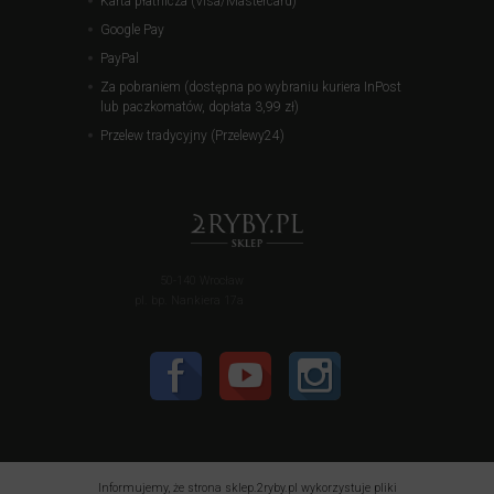
Karta płatnicza (Visa/Mastercard)
Google Pay
PayPal
Za pobraniem (dostępna po wybraniu kuriera InPost
lub paczkomatów, dopłata 3,99 zł)
Przelew tradycyjny (Przelewy24)
50-140 Wrocław
pl. bp. Nankiera 17a
Informujemy, że strona sklep.2ryby.pl wykorzystuje pliki