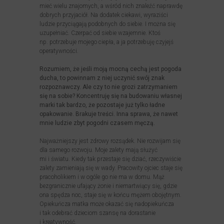
mieć wielu znajomych, a wśród nich znaleźć naprawdę
dobrych przyjaciół. Na dodatek ciekawi, wyraziści
ludzie przyciągają podobnych do siebie. I można się
uzupełniać. Czerpać od siebie wzajemnie. Ktoś
np. potrzebuje mojego ciepła, a ja potrzebuję czyjejś
operatywności.
Rozumiem, że jeśli moją mocną cechą jest pogoda
ducha, to powinnam z niej uczynić swój znak
rozpoznawczy. Ale czy to nie grozi zatrzymaniem
się na sobie? Koncentruję się na budowaniu własnej
marki tak bardzo, że pozostaje już tylko ładne
opakowanie. Brakuje treści. Inna sprawa, że nawet
mnie ludzie zbyt pogodni czasem męczą.
Najważniejszy jest zdrowy rozsądek. Nie rozwijam się
dla samego rozwoju. Moje zalety mają służyć
mi i światu. Kiedy tak przestaje się dziać, rzeczywiście
zalety zamieniają się w wady. Pracowity ojciec staje się
pracoholikiem i w ogóle go nie ma w domu. Mąż
bezgranicznie ufający żonie i niemartwiący się, gdzie
ona spędza noc, staje się w końcu mężem obojętnym.
Opiekuńcza matka może okazać się nadopiekuńcza
i tak odebrać dzieciom szansę na dorastanie
i kreatywność.