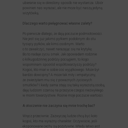
ubieranie się w określony sposób nie wystarcza. Ubiór
powinien nas wyrażać, ale nie może być naszą jedyną
wizytówką.
Dlaczego warto pielęgnować własne zalety?
Po pierwsze dlatego, że dają poczucie podmiotowości.
Nie jest się już jakimś pyłkiem podobnym do stu
tysięcy pyłków, ale kimś osobnym. Warto
o to zawalczyć, nawet narażając się na krytykę.
Bo to nadaje życiu smak. Jak opowiadam rodzinie
o kilkugodzinnej podróży pociągiem, to kogo
wspominam spośród współtowarzyszy podróży?
Kogoś, kto miał w sobie coś wyjątkowego. Może był
bardzo dowcipny? A może tak miły i empatyczny,
że zwierzyłam mu się z poważnych życiowych
smutków? I kiedy sama staję się taką wyrazistą osobą,
daję ludziom szansę na przeżycie czegoś niezwykłego
w moim towarzystwie. Rośnie moje poczucie wartości.
A otoczenie nie zaczyna się mnie trochę bać?
Wręcz przeciwnie. Zazwyczaj ludzie chcą być koło
kogoś, kto ma wyraźny charakter. Oczywiście, jeśli
eksponowane cechy są pozytywne. Wtedy łatwo jest