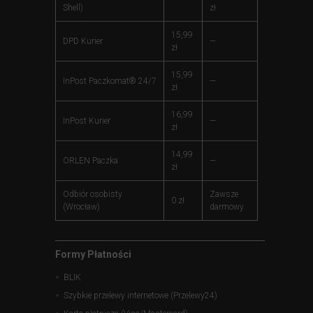
Shell)
zł
15,99
DPD Kurier
—
zł
15,99
InPost Paczkomat® 24/7
—
zł
16,99
InPost Kurier
—
zł
14,99
ORLEN Paczka
—
zł
Odbiór osobisty
Zawsze
0 zł
(Wrocław)
darmowy
Formy Płatności
BLIK
Szybkie przelewy internetowe (Przelewy24)