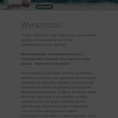
Wyrazistość
…bardzo dobrze jest wtedy, kiedy każdy z nas potrafi też
wydobyć i pokazać światu coś, co jest
charakterystyczne tylko dla niego
Ada Kwiatkowska: Niestandardowa fryzura,
różnokolorowe sznurówki, własnoręcznie szyte
ubrania… Warto się tak wyróżniać?
Maria Popkiewicz-Ciesielska: Warto być wyrazistym.
Generalnie większość z nas spełnia pewne wymagania
społeczne. Nie kradniemy, nie bijemy, jesteśmy raczej
konsekwentni, ambitni i trzymamy się na poziomie
takiej średniej pozytywnej. To dobrze. Ale bardzo dobrze
jest wtedy, kiedy każdy z nas potrafi też wydobyć
i pokazać światu coś, co jest charakterystyczne
tylko dla niego. Może ktoś jest ogromnie pogodny,
a ktoś inny emanuje wyjątkowym ciepłem.
Te szczególne cechy warto w sobie pielęgnować. Samo