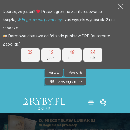
Dobrze, że jesteś!
Przez ogromne zainteresowanie
książką
W Bogu nie ma przemocy
czas wysyłki wynosi ok. 2 dni
robocze.
Darmowa dostawa od 89 zł do punktów DPD (automaty,
Żabki itp.)
02
12
48
24
dni
godz.
min.
sek.
Kontakt
Moje konto
Koszyk
0,00
zł