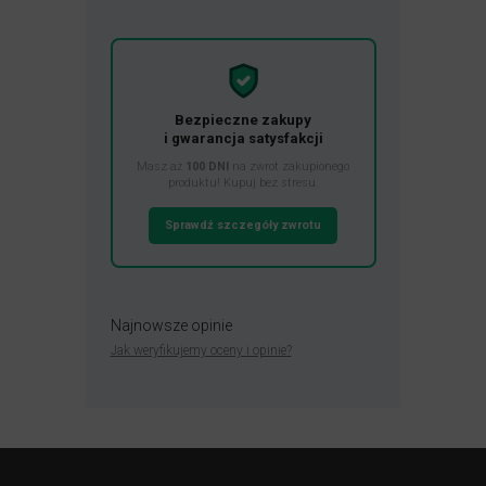
Bezpieczne zakupy
i gwarancja satysfakcji
Masz aż
100 DNI
na zwrot zakupionego
produktu! Kupuj bez stresu.
Sprawdź szczegóły zwrotu
Najnowsze opinie
Jak weryfikujemy oceny i opinie?