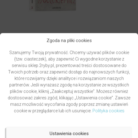
Zgoda na pliki cookies
Szanujemy Twoją prywatność. Chcemy używać plików cookie
GRZYWOCZ & PAWLUKIEWICZ | DROGA
(tzw. ciasteczek), aby zapewnić Ci wygodne korzystanie z
autor
ks. Piotr Pawlukiewicz
ks. Krzysztof Grzywocz
serwisu sklep.2ryby.pl, prezentować treści dostosowane do
Oceniony
Twoich potrzeb oraz zapewnić dostęp do najnowszych funkcji,
5.00
49,00
zł
na 5.
które rozwijamy dzięki analityce i rozwiązaniom naszych
DODAJ DO KOSZYKA
partnerów. Jeśli wyrażasz zgodę na korzystanie ze wszystkich
plików cookie, kliknij „Zaakceptuj wszystkie”. Możesz również
dostosować zakres zgód, klikając „Ustawienia cookie”. Zawsze
masz możliwość wycofania zgody poprzez zmianę ustawień
cookie w przeglądarce lub ich usunięcie.
Polityka cookies
Ustawienia cookies