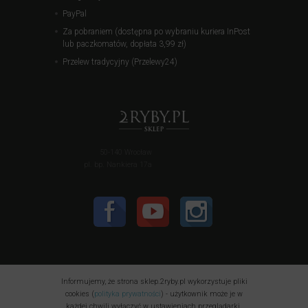
PayPal
Za pobraniem (dostępna po wybraniu kuriera InPost
lub paczkomatów, dopłata 3,99 zł)
Przelew tradycyjny (Przelewy24)
50-140 Wrocław
pl. bp. Nankiera 17a
Informujemy, że strona sklep.2ryby.pl wykorzystuje pliki
cookies (
polityka prywatności
) - użytkownik może je w
każdej chwili wyłączyć w ustawieniach przeglądarki.