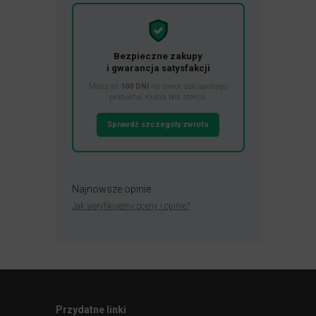
Bezpieczne zakupy
i gwarancja satysfakcji
Masz aż
100 DNI
na zwrot zakupionego
produktu! Kupuj bez stresu.
Sprawdź szczegóły zwrotu
Najnowsze opinie
Jak weryfikujemy oceny i opinie?
Przydatne linki