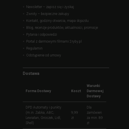
Newsletter – zapisz się i zyskaj
Zwroty – bezpieczne zakupy
Kontakt, godziny otwarcia, mapa dojazdu
Blog, recenzje produktów, aktualności, promocje
Pytania i odpowiedzi
Portal z darmowymi filmami 2ryby.pl
Regulamin
Odstąpienie od umowy
Dostawa
Warunki
Forma Dostawy
Koszt
Darmowej
Dostawy
DPD Automaty i punkty
Dla
(m.in. Żabka, ABC,
9,99
zamówień
Lewiatan, Groszek, Lidl,
zł
za min. 89
Shell)
zł