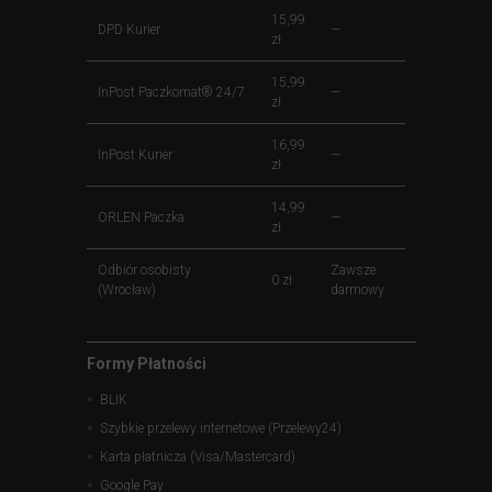
15,99
DPD Kurier
—
zł
15,99
InPost Paczkomat® 24/7
—
zł
16,99
InPost Kurier
—
zł
14,99
ORLEN Paczka
—
zł
Odbiór osobisty
Zawsze
0 zł
(Wrocław)
darmowy
Formy Płatności
BLIK
Szybkie przelewy internetowe (Przelewy24)
Karta płatnicza (Visa/Mastercard)
Google Pay