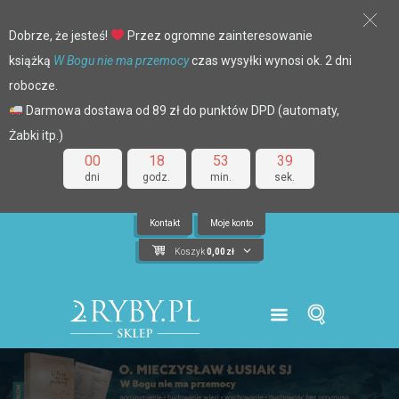
Dobrze, że jesteś!
Przez ogromne zainteresowanie
książką
W Bogu nie ma przemocy
czas wysyłki wynosi ok. 2 dni
robocze.
Darmowa dostawa od 89 zł do punktów DPD (automaty,
Żabki itp.)
00
18
53
38
dni
godz.
min.
sek.
Kontakt
Moje konto
Koszyk
0,00
zł