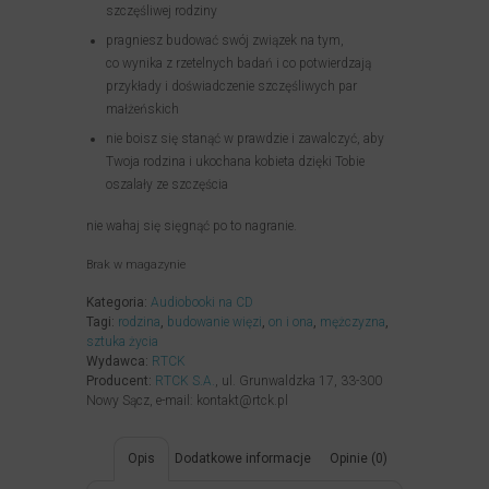
szczęśliwej rodziny
pragniesz budować swój związek na tym,
co wynika z rzetelnych badań i co potwierdzają
przykłady i doświadczenie szczęśliwych par
małżeńskich
nie boisz się stanąć w prawdzie i zawalczyć, aby
Twoja rodzina i ukochana kobieta dzięki Tobie
oszalały ze szczęścia
nie wahaj się sięgnąć po to nagranie.
Brak w magazynie
Kategoria:
Audiobooki na CD
Tagi:
rodzina
,
budowanie więzi
,
on i ona
,
mężczyzna
,
sztuka życia
Wydawca:
RTCK
Producent:
RTCK S.A.
, ul. Grunwaldzka 17, 33-300
Nowy Sącz, e-mail: kontakt@rtck.pl
Opis
Dodatkowe informacje
Opinie (0)