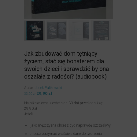
Jak zbudować dom tętniący
życiem, stać się bohaterem dla
swoich dzieci i sprawdzić by ona
oszalała z radości? (audiobook)
Autor:
Jacek Pulikowski
Pierwotna
29,90
zł
Aktualna
33,00
zł
cena
cena
Najniższa cena z ostatnich 30 dni przed obniżką:
wynosiła:
wynosi:
29,90
zł
33,00zł.
29,90zł.
Jeżeli:
jako mężczyzna chcesz być naprawdę szczęśliwy
chcesz otrzymać właściwe dane do tworzenia