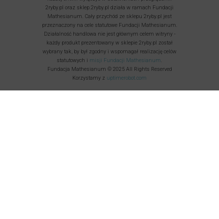
2ryby.pl oraz sklep.2ryby.pl działa w ramach Fundacji
Mathesianum. Cały przychód ze sklepu 2ryby.pl jest
przeznaczony na cele statutowe Fundacji Mathesianum.
Działalność handlowa nie jest głównym celem witryny -
każdy produkt prezentowany w sklepie 2ryby.pl został
wybrany tak, by był zgodny i wspomagał realizację celów
statutowych i
misji Fundacji Mathesianum
.
Fundacja Mathesianum © 2025 All Rights Reserved
Korzystamy z
uptimerobot.com