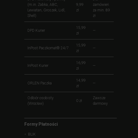
(m.in. Żabka, ABC,
9,99
zamówień
Lewiatan, Groszek, Lidl,
zł
za min. 89
Shell)
zł
15,99
DPD Kurier
—
zł
15,99
InPost Paczkomat® 24/7
—
zł
16,99
InPost Kurier
—
zł
14,99
ORLEN Paczka
—
zł
Odbiór osobisty
Zawsze
0 zł
(Wrocław)
darmowy
Formy Płatności
BLIK