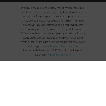
Informujemy, że strona sklep.2ryby.pl wykorzystuje pliki
cookies (
polityka prywatności
) - użytkownik może je w
każdej chwili wyłączyć w ustawieniach przeglądarki.
2ryby.pl oraz sklep.2ryby.pl działa w ramach Fundacji
Mathesianum. Cały przychód ze sklepu 2ryby.pl jest
przeznaczony na cele statutowe Fundacji Mathesianum.
Działalność handlowa nie jest głównym celem witryny -
każdy produkt prezentowany w sklepie 2ryby.pl został
wybrany tak, by był zgodny i wspomagał realizację celów
statutowych i
misji Fundacji Mathesianum
.
Fundacja Mathesianum © 2025 All Rights Reserved
Korzystamy z
uptimerobot.com