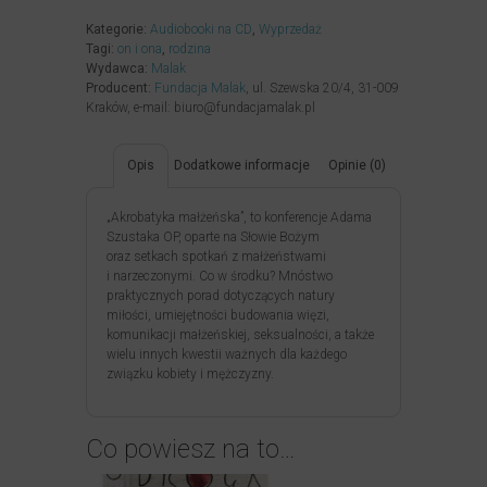
Kategorie:
Audiobooki na CD
,
Wyprzedaż
Tagi:
on i ona
,
rodzina
Wydawca:
Malak
Producent:
Fundacja Malak
, ul. Szewska 20/4, 31-009
Kraków, e-mail: biuro@fundacjamalak.pl
Opis
Dodatkowe informacje
Opinie (0)
„Akrobatyka małżeńska”, to konferencje Adama
Szustaka OP, oparte na Słowie Bożym
oraz setkach spotkań z małżeństwami
i narzeczonymi. Co w środku? Mnóstwo
praktycznych porad dotyczących natury
miłości, umiejętności budowania więzi,
komunikacji małżeńskiej, seksualności, a także
wielu innych kwestii ważnych dla każdego
związku kobiety i mężczyzny.
Co powiesz na to…