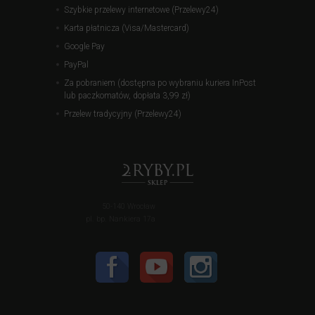
Szybkie przelewy internetowe (Przelewy24)
Karta płatnicza (Visa/Mastercard)
Google Pay
PayPal
Za pobraniem (dostępna po wybraniu kuriera InPost
lub paczkomatów, dopłata 3,99 zł)
Przelew tradycyjny (Przelewy24)
50-140 Wrocław
pl. bp. Nankiera 17a