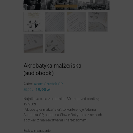
Akrobatyka małżeńska
(audiobook)
Autor:
Adam Szustak OP
Pierwotna
19,90
zł
Aktualna
35,00
zł
cena
cena
Najniższa cena z ostatnich 30 dni przed obniżką:
wynosiła:
wynosi:
19,90
zł
35,00zł.
19,90zł.
„Akrobatyka małżeńska”, to konferencje Adama
Szustaka OP, oparte na Słowie Bożym oraz setkach
spotkań z małżeństwami i narzeczonymi.
Brak w magazynie