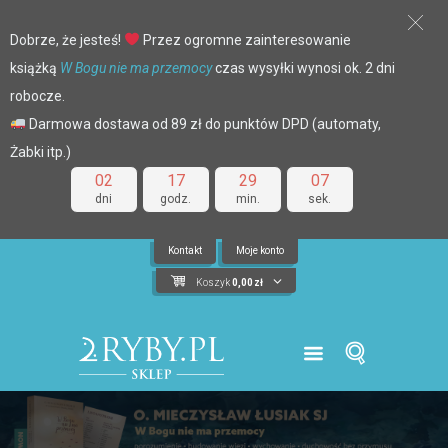
Dobrze, że jesteś!
Przez ogromne zainteresowanie
książką
W Bogu nie ma przemocy
czas wysyłki wynosi ok. 2 dni
robocze.
Darmowa dostawa od 89 zł do punktów DPD (automaty,
Żabki itp.)
02
17
29
07
dni
godz.
min.
sek.
Kontakt
Moje konto
Koszyk
0,00
zł