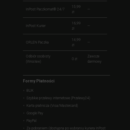
15,99
InPost Paczkomat® 24/7
—
zł
16,99
InPost Kurier
—
zł
14,99
ORLEN Paczka
—
zł
Odbiór osobisty
Zawsze
0 zł
(Wrocław)
darmowy
Formy Płatności
BLIK
Szybkie przelewy internetowe (Przelewy24)
Karta płatnicza (Visa/Mastercard)
Google Pay
PayPal
Za pobraniem (dostępna po wybraniu kuriera InPost