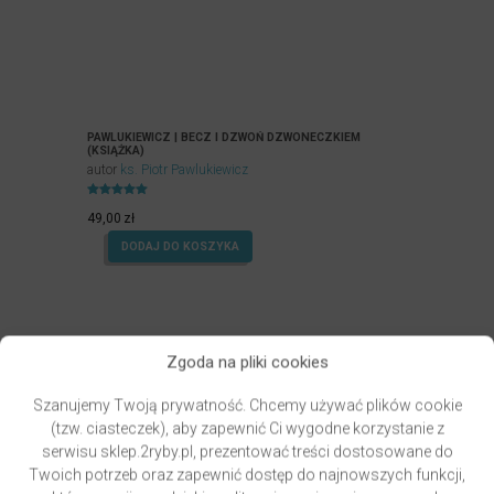
PAWLUKIEWICZ | BECZ I DZWOŃ DZWONECZKIEM
(KSIĄŻKA)
autor
ks. Piotr Pawlukiewicz
Oceniony
4.99
49,00
zł
na 5.
DODAJ DO KOSZYKA
Zgoda na pliki cookies
Szanujemy Twoją prywatność. Chcemy używać plików cookie
(tzw. ciasteczek), aby zapewnić Ci wygodne korzystanie z
serwisu sklep.2ryby.pl, prezentować treści dostosowane do
Twoich potrzeb oraz zapewnić dostęp do najnowszych funkcji,