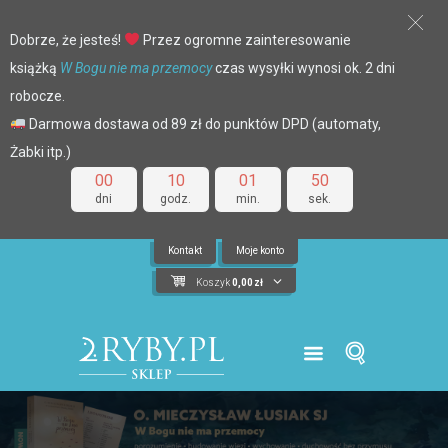
Dobrze, że jesteś!
Przez ogromne zainteresowanie
książką
W Bogu nie ma przemocy
czas wysyłki wynosi ok. 2 dni
robocze.
Darmowa dostawa od 89 zł do punktów DPD (automaty,
Żabki itp.)
00
10
01
49
dni
godz.
min.
sek.
Kontakt
Moje konto
Koszyk
0,00
zł