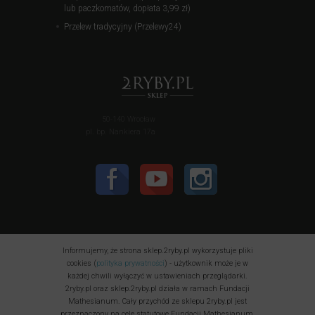
lub paczkomatów, dopłata 3,99 zł)
Przelew tradycyjny (Przelewy24)
50-140 Wrocław
pl. bp. Nankiera 17a
Informujemy, że strona sklep.2ryby.pl wykorzystuje pliki
cookies (
polityka prywatności
) - użytkownik może je w
każdej chwili wyłączyć w ustawieniach przeglądarki.
2ryby.pl oraz sklep.2ryby.pl działa w ramach Fundacji
Mathesianum. Cały przychód ze sklepu 2ryby.pl jest
przeznaczony na cele statutowe Fundacji Mathesianum.