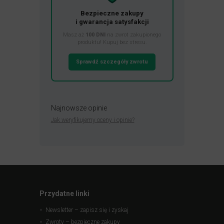
Bezpieczne zakupy
i gwarancja satysfakcji
Masz aż
100 DNI
na zwrot zakupionego
produktu! Kupuj bez stresu.
Sprawdź szczegóły zwrotu
Najnowsze opinie
Jak weryfikujemy oceny i opinie?
Przydatne linki
Newsletter – zapisz się i zyskaj
Zwroty – bezpieczne zakupy