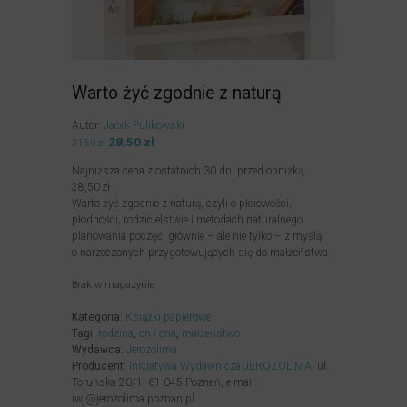
Warto żyć zgodnie z naturą
Autor:
Jacek Pulikowski
Pierwotna
28,50
zł
Aktualna
31,50
zł
cena
cena
Najniższa cena z ostatnich 30 dni przed obniżką:
wynosiła:
wynosi:
28,50
zł
31,50zł.
28,50zł.
Warto żyć zgodnie z naturą, czyli o płciowości,
płodności, rodzicielstwie i metodach naturalnego
planowania poczęć, głównie – ale nie tylko – z myślą
o narzeczonych przygotowujących się do małżeństwa.
Brak w magazynie
Kategoria:
Książki papierowe
Tagi:
rodzina
,
on i ona
,
małżeństwo
Wydawca:
Jerozolima
Producent:
Inicjatywa Wydawnicza JEROZOLIMA
, ul.
Toruńska 20/1, 61-045 Poznań, e-mail:
iwj@jerozolima.poznan.pl