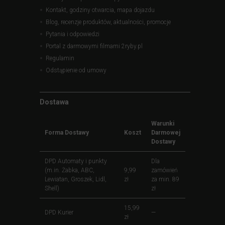
Kontakt, godziny otwarcia, mapa dojazdu
Blog, recenzje produktów, aktualności, promocje
Pytania i odpowiedzi
Portal z darmowymi filmami 2ryby.pl
Regulamin
Odstąpienie od umowy
Dostawa
Warunki
Forma Dostawy
Koszt
Darmowej
Dostawy
DPD Automaty i punkty
Dla
(m.in. Żabka, ABC,
9,99
zamówień
Lewiatan, Groszek, Lidl,
zł
za min. 89
Shell)
zł
15,99
DPD Kurier
—
zł