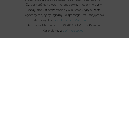
Działalność handlowa nie jest głównym celem witryny -
każdy produkt prezentowany w sklepie 2ryby.pl został
wybrany tak, by był zgodny i wspomagał realizację celów
statutowych i
misji Fundacji Mathesianum
.
Fundacja Mathesianum © 2025 All Rights Reserved
Korzystamy z
uptimerobot.com