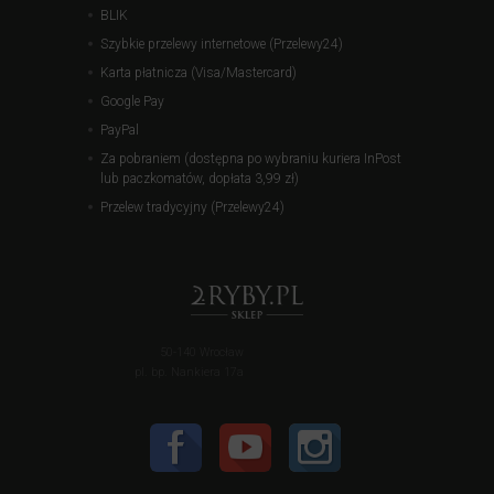
BLIK
Szybkie przelewy internetowe (Przelewy24)
Karta płatnicza (Visa/Mastercard)
Google Pay
PayPal
Za pobraniem (dostępna po wybraniu kuriera InPost
lub paczkomatów, dopłata 3,99 zł)
Przelew tradycyjny (Przelewy24)
50-140 Wrocław
pl. bp. Nankiera 17a