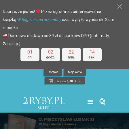
Dobrze, że jesteś!
Przez ogromne zainteresowanie
książką
W Bogu nie ma przemocy
czas wysyłki wynosi ok. 2 dni
robocze.
Darmowa dostawa od 89 zł do punktów DPD (automaty,
Żabki itp.)
01
02
22
14
dni
godz.
min.
sek.
Kontakt
Moje konto
Koszyk
0,00
zł