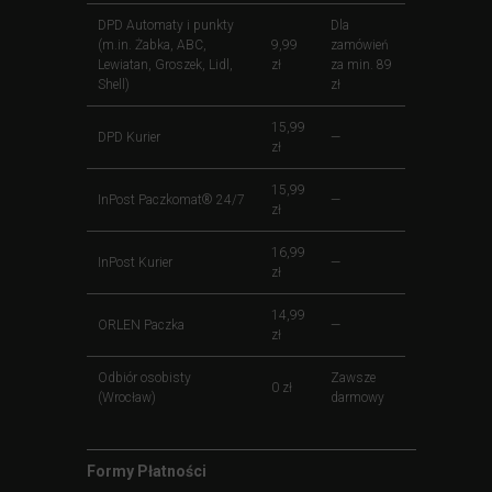
DPD Automaty i punkty
Dla
(m.in. Żabka, ABC,
9,99
zamówień
Lewiatan, Groszek, Lidl,
zł
za min. 89
Shell)
zł
15,99
DPD Kurier
—
zł
15,99
InPost Paczkomat® 24/7
—
zł
16,99
InPost Kurier
—
zł
14,99
ORLEN Paczka
—
zł
Odbiór osobisty
Zawsze
0 zł
(Wrocław)
darmowy
Formy Płatności