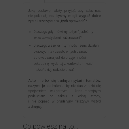
Jaką postawę należy przyjąć, aby seks nas
nie pokonał, lecz
byśmy mogli wygrać dobre
życie i szczęście w „tych sprawach”?
Dlaczego gdy mówimy „o tym” jesteśmy
lekko zawstydzeni, zażenowani?
Dlaczego wszelka intymność i sens działań
płciowych tak często w tych czasach
sprowadzana jest do przyjemności
seksualnej wydartej z kontekstu miłości
małżeńskiej, rodzicielstwa?
Autor nie boi się trudnych pytań i tematów,
nazywa je po imieniu,
by nie dać zarazić się
spojrzeniem wulgarnym i konsumpcyjnym
podejściem do seksu z jednej strony,
i nie popaść w pruderyjny fałszywy wstyd
z drugiej.
Co powiesz na to…