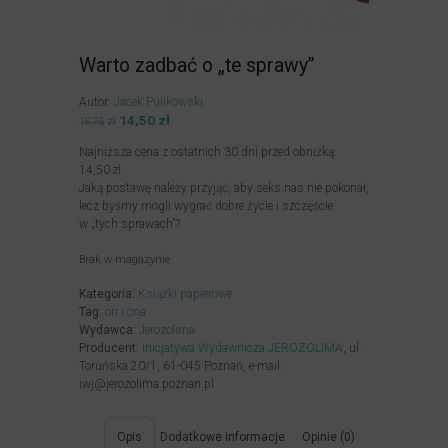
Warto zadbać o „te sprawy”
Autor:
Jacek Pulikowski
Pierwotna
14,50
zł
Aktualna
15,75
zł
cena
cena
Najniższa cena z ostatnich 30 dni przed obniżką:
wynosiła:
wynosi:
14,50
zł
15,75zł.
14,50zł.
Jaką postawę należy przyjąć, aby seks nas nie pokonał,
lecz byśmy mogli wygrać dobre życie i szczęście
w „tych sprawach”?
Brak w magazynie
Kategoria:
Książki papierowe
Tag:
on i ona
Wydawca:
Jerozolima
Producent:
Inicjatywa Wydawnicza JEROZOLIMA
, ul.
Toruńska 20/1, 61-045 Poznań, e-mail:
iwj@jerozolima.poznan.pl
Opis
Dodatkowe informacje
Opinie (0)