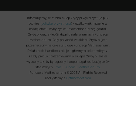
Informujemy, że strona sklep.2ryby.pl wykorzystuje pliki
cookies (
polityka prywatności
) - użytkownik może je w
każdej chwili wyłączyć w ustawieniach przeglądarki.
2ryby.pl oraz sklep.2ryby.pl działa w ramach Fundacji
Mathesianum. Cały przychód ze sklepu 2ryby.pl jest
przeznaczony na cele statutowe Fundacji Mathesianum.
Działalność handlowa nie jest głównym celem witryny -
każdy produkt prezentowany w sklepie 2ryby.pl został
wybrany tak, by był zgodny i wspomagał realizację celów
statutowych i
misji Fundacji Mathesianum
.
Fundacja Mathesianum © 2025 All Rights Reserved
Korzystamy z
uptimerobot.com