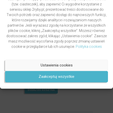
(tzw. ciasteczek), aby zapewnić Ci wygodne korzystanie z
serwisu sklep.2ryby.pl, prezentować treści dostosowane do
Twoich potrzeb oraz zapewnić dostęp do najnowszych funkcji,
które rozwijamy dzięki analityce i rozwiązaniom naszych
partnerów. Jeśli wyrażasz zgodę na korzystanie ze wszystkich
plików cookie, kliknij „Zaakceptuj wszystkie”. Możesz również
dostosować zakres zgód, klikając „Ustawienia cookie”. Zawsze
masz możliwość wycofania zgody poprzez zmianę ustawień
cookie w przeglądarce lub ich usunięcie.
Polityka cookies
Ustawienia cookies
GRZYWOCZ & PAWLUKIEWICZ | DROGA
autor
ks. Piotr Pawlukiewicz
ks. Krzysztof Grzywocz
Zaakceptuj wszystkie
Oceniony
5.00
49,00
zł
na 5.
DODAJ DO KOSZYKA