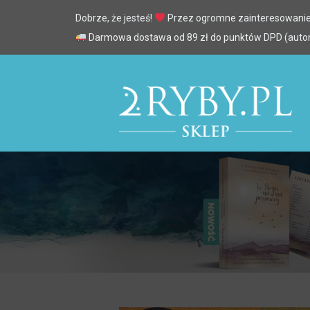
Dobrze, że jesteś!
Przez ogromne zainteresowanie
Darmowa dostawa od 89 zł do punktów DPD (automa