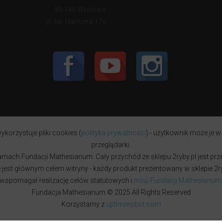
50-140 Wrocław
pl. bp. Nankiera 17a
ykorzystuje pliki cookies (
polityka prywatności
) - użytkownik może je w
przeglądarki.
w ramach Fundacji Mathesianum. Cały przychód ze sklepu 2ryby.pl jest pr
est głównym celem witryny - każdy produkt prezentowany w sklepie 2ryb
wspomagał realizację celów statutowych i
misji Fundacji Mathesianum
Fundacja Mathesianum © 2025 All Rights Reserved
Korzystamy z
uptimerobot.com