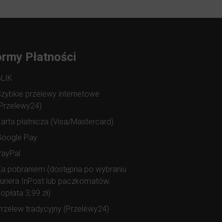
rmy Płatności
BLIK
zybkie przelewy internetowe
Przelewy24)
arta płatnicza (Visa/Mastercard)
Google Pay
PayPal
a pobraniem (dostępna po wybraniu
uriera InPost lub paczkomatów,
opłata 3,99 zł)
rzelew tradycyjny (Przelewy24)