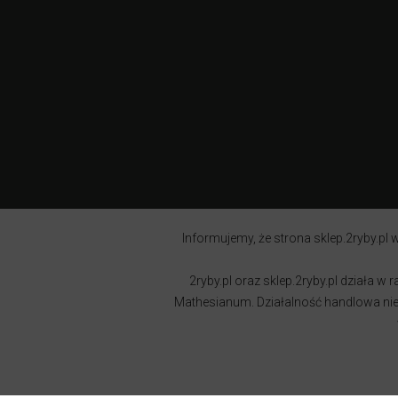
Informujemy, że strona sklep.2ryby.pl w
2ryby.pl oraz sklep.2ryby.pl działa 
Mathesianum. Działalność handlowa nie j