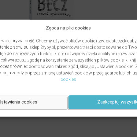
Zgoda na pliki cookies
woją prywatność. Chcemy używać plików cookie (tzw. ciasteczek), aby
anie z serwisu sklep.2ryby.pl, prezentować treści dostosowane do Two
ęp do najnowszych funkcji, które rozwijamy dzięki analityce i rozwią
eśli wyrażasz zgodę na korzystanie ze wszystkich plików cookie, kliknij
Możesz również dostosować zakres zgód, klikając „Ustawienia cookie”
PAWLUKIEWICZ | BECZ I DZWOŃ
ania zgody poprzez zmianę ustawień cookie w przeglądarce lub ich us
DZWONECZKIEM (KSIĄŻKA)
ztof
cookies
autor
ks. Piotr Pawlukiewicz
Oceniony
49,00
zł
4.99
na 5.
Ustawienia cookies
Zaakceptuj wszystk
DODAJ DO KOSZYKA