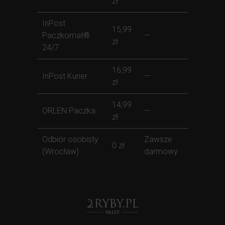
zł
InPost
15,99
Paczkomat®
—
zł
24/7
16,99
InPost Kurier
—
zł
14,99
ORLEN Paczka
—
zł
Odbiór osobisty
Zawsze
0 zł
(Wrocław)
darmowy