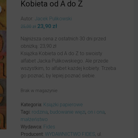
Kobieta od A do Z
Autor:
Jacek Pulikowski
Pierwotna
23,90
zł
Aktualna
25,00
zł
cena
cena
Najniższa cena z ostatnich 30 dni przed
wynosiła:
wynosi:
obniżką:
23,90
zł
25,00zł.
23,90zł.
Książka Kobieta od A do Z to swoisty
alfabet Jacka Pulikowskiego. Ale przede
wszystkim, to alfabet każdej kobiety. Trzeba
go poznać, by lepiej poznać siebie.
Brak w magazynie
Kategoria:
Książki papierowe
Tagi:
rodzina
,
budowanie więzi
,
on i ona
,
małżeństwo
Wydawca:
Fides
Producent:
WYDAWNICTWO FIDES
, ul.