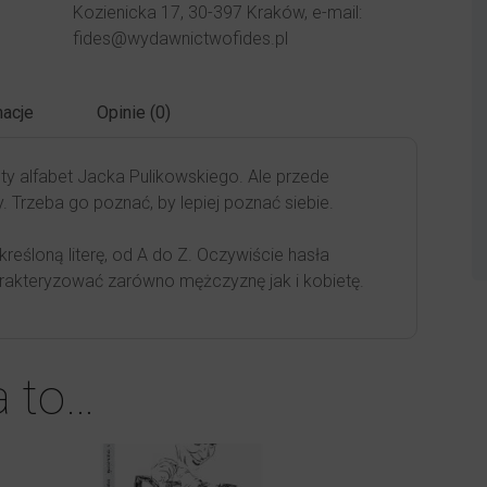
Kozienicka 17, 30-397 Kraków, e-mail:
fides@wydawnictwofides.pl
acje
Opinie (0)
ty alfabet Jacka Pulikowskiego. Ale przede
y. Trzeba go poznać, by lepiej poznać siebie.
reśloną literę, od A do Z. Oczywiście hasła
arakteryzować zarówno mężczyznę jak i kobietę.
a to…