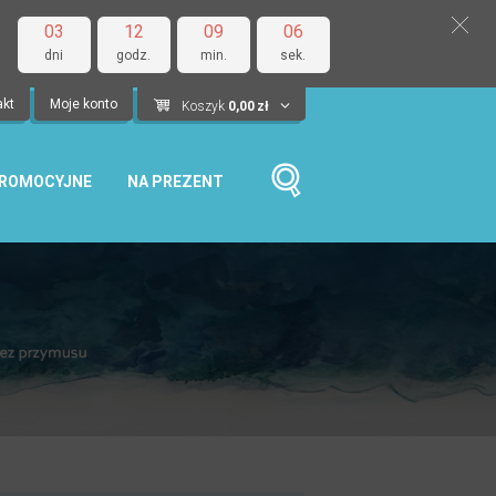
03
12
09
06
dni
godz.
min.
sek.
akt
Moje konto
Koszyk
0,00
zł
PROMOCYJNE
NA PREZENT