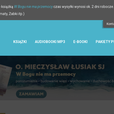
 książką
W Bogu nie ma przemocy
czas wysyłki wynosi ok. 2 dni robocze.
ty, Żabki itp.)
Kont
KSIĄŻKI
AUDIOBOOKI MP3
E-BOOKI
PAKIETY 