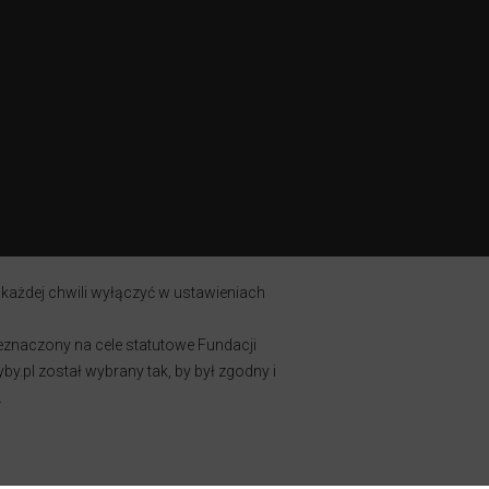
 każdej chwili wyłączyć w ustawieniach
zeznaczony na cele statutowe Fundacji
y.pl został wybrany tak, by był zgodny i
.