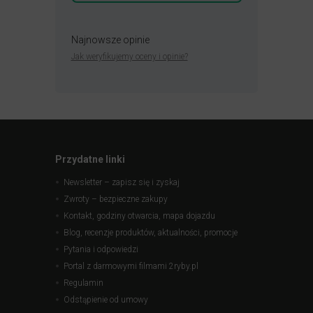
Najnowsze opinie
Jak weryfikujemy oceny i opinie?
Przydatne linki
Newsletter – zapisz się i zyskaj
Zwroty – bezpieczne zakupy
Kontakt, godziny otwarcia, mapa dojazdu
Blog, recenzje produktów, aktualności, promocje
Pytania i odpowiedzi
Portal z darmowymi filmami 2ryby.pl
Regulamin
Odstąpienie od umowy