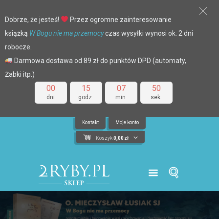
Dobrze, że jesteś!
Przez ogromne zainteresowanie
książką
W Bogu nie ma przemocy
czas wysyłki wynosi ok. 2 dni
robocze.
Darmowa dostawa od 89 zł do punktów DPD (automaty,
Żabki itp.)
00
15
07
50
dni
godz.
min.
sek.
Kontakt
Moje konto
Koszyk
0,00
zł