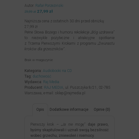
Autor:
Rafał Porzeziński
Pierwotna
27,99
zł
Aktualna
29,99
zł
cena
cena
Najniższa cena z ostatnich 30 dni przed obniżką:
wynosiła:
wynosi:
27,99
zł
29,99zł.
27,99zł.
Pełne Słowa Bożego i humoru rekolekcje
„Bóg uzdrawia”
to niezwykle pożyteczne i atrakcyjne spotkanie
z Trzema Pierwszymi Krokami z programu
„Dwunastu
kroków dla grzeszników”
.
Brak w magazynie
Kategoria:
Audiobooki na CD
Tag:
duchowość
Wydawca:
Raj Media
Producent:
RAJ MEDIA
, ul. Puszczyka 8/21, 02-785
Warszawa, e-mail: sklep@rajmedia.pl
Opis
Dodatkowe informacje
Opinie (0)
Pierwszy krok –
„Ja nie mogę”
daje prawo,
byśmy skapitulowali i uznali swoją bezsilność
wobec grzechu, zniewoleń i niemocy.