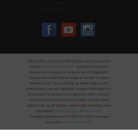
50-140 Wrocław
pl. bp. Nankiera 17a
Informujemy, że strona sklep.2ryby.pl wykorzystuje pliki
cookies (
polityka prywatności
) - użytkownik może je w
każdej chwili wyłączyć w ustawieniach przeglądarki.
2ryby.pl oraz sklep.2ryby.pl działa w ramach Fundacji
Mathesianum. Cały przychód ze sklepu 2ryby.pl jest
przeznaczony na cele statutowe Fundacji Mathesianum.
Działalność handlowa nie jest głównym celem witryny -
każdy produkt prezentowany w sklepie 2ryby.pl został
wybrany tak, by był zgodny i wspomagał realizację celów
statutowych i
misji Fundacji Mathesianum
.
Fundacja Mathesianum © 2025 All Rights Reserved
Korzystamy z
uptimerobot.com