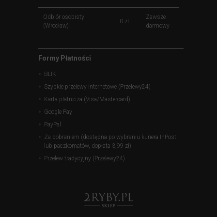
Odbiór osobisty
Zawsze
0 zł
(Wrocław)
darmowy
Formy Płatności
BLIK
Szybkie przelewy internetowe (Przelewy24)
Karta płatnicza (Visa/Mastercard)
Google Pay
PayPal
Za pobraniem (dostępna po wybraniu kuriera InPost
lub paczkomatów, dopłata 3,99 zł)
Przelew tradycyjny (Przelewy24)