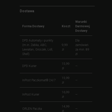
Dostawa
Warunki
Forma Dostawy
Koszt
Darmowej
Dostawy
DPD Automaty i punkty
Dla
(m.in. Żabka, ABC,
9,99
zamówień
Lewiatan, Groszek, Lidl,
zł
za min. 89
Shell)
zł
15,99
DPD Kurier
—
zł
15,99
InPost Paczkomat® 24/7
—
zł
16,99
InPost Kurier
—
zł
14,99
ORLEN Paczka
—
zł