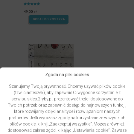
Oceniony
4.99
49,00
zł
na 5.
DODAJ DO KOSZYKA
Zgoda na pliki cookies
Szanujemy Twoją prywatność. Chcemy używać plików cookie
(tzw. ciasteczek), aby zapewnić Ci wygodne korzystanie z
serwisu sklep.2ryby.pl, prezentować treści dostosowane do
Twoich potrzeb oraz zapewnić dostęp do najnowszych funkcji,
które rozwijamy dzięki analityce i rozwiązaniom naszych
partnerów. Jeśli wyrażasz zgodę na korzystanie ze wszystkich
GRZYWOCZ & PAWLUKIEWICZ | DROGA
plików cookie, kliknij „Zaakceptuj wszystkie”. Możesz również
autor
ks. Piotr Pawlukiewicz
ks. Krzysztof Grzywocz
dostosować zakres zgód, klikając „Ustawienia cookie”. Zawsze