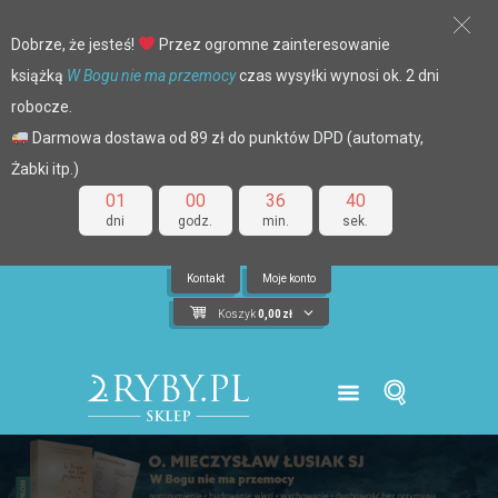
Dobrze, że jesteś!
Przez ogromne zainteresowanie
książką
W Bogu nie ma przemocy
czas wysyłki wynosi ok. 2 dni
robocze.
Darmowa dostawa od 89 zł do punktów DPD (automaty,
Żabki itp.)
01
00
36
40
dni
godz.
min.
sek.
Kontakt
Moje konto
Koszyk
0,00
zł