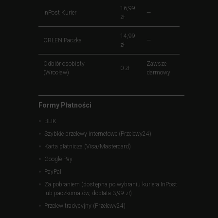
16,99
InPost Kurier
—
zł
14,99
ORLEN Paczka
—
zł
Odbiór osobisty
Zawsze
0 zł
(Wrocław)
darmowy
Formy Płatności
BLIK
Szybkie przelewy internetowe (Przelewy24)
Karta płatnicza (Visa/Mastercard)
Google Pay
PayPal
Za pobraniem (dostępna po wybraniu kuriera InPost
lub paczkomatów, dopłata 3,99 zł)
Przelew tradycyjny (Przelewy24)