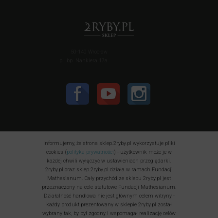
50-140 Wrocław
pl. bp. Nankiera 17a
Informujemy, że strona sklep.2ryby.pl wykorzystuje pliki
cookies (
polityka prywatności
) - użytkownik może je w
każdej chwili wyłączyć w ustawieniach przeglądarki.
2ryby.pl oraz sklep.2ryby.pl działa w ramach Fundacji
Mathesianum. Cały przychód ze sklepu 2ryby.pl jest
przeznaczony na cele statutowe Fundacji Mathesianum.
Działalność handlowa nie jest głównym celem witryny -
każdy produkt prezentowany w sklepie 2ryby.pl został
wybrany tak, by był zgodny i wspomagał realizację celów