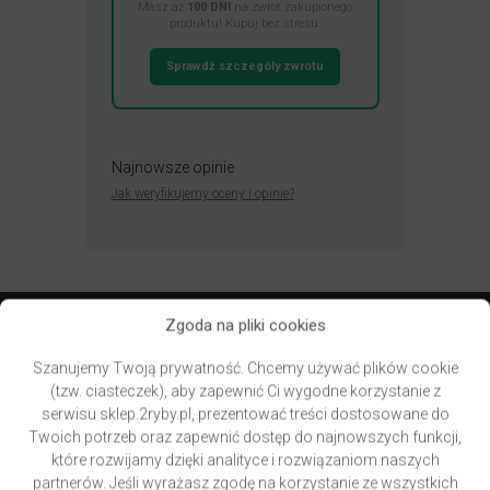
Masz aż
100 DNI
na zwrot zakupionego
produktu! Kupuj bez stresu.
Sprawdź szczegóły zwrotu
Najnowsze opinie
Jak weryfikujemy oceny i opinie?
Zgoda na pliki cookies
Przydatne linki
Szanujemy Twoją prywatność. Chcemy używać plików cookie
(tzw. ciasteczek), aby zapewnić Ci wygodne korzystanie z
Newsletter – zapisz się i zyskaj
serwisu sklep.2ryby.pl, prezentować treści dostosowane do
Zwroty – bezpieczne zakupy
Twoich potrzeb oraz zapewnić dostęp do najnowszych funkcji,
Kontakt, godziny otwarcia, mapa dojazdu
które rozwijamy dzięki analityce i rozwiązaniom naszych
Blog, recenzje produktów, aktualności, promocje
partnerów. Jeśli wyrażasz zgodę na korzystanie ze wszystkich