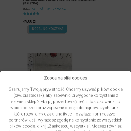
(KSIĄŻKA)
autor
ks. Piotr Pawlukiewicz
Oceniony
4.99
49,00
zł
na 5.
DODAJ DO KOSZYKA
Zgoda na pliki cookies
Szanujemy Twoją prywatność. Chcemy używać plików cookie
(tzw. ciasteczek), aby zapewnić Ci wygodne korzystanie z
serwisu sklep.2ryby.pl, prezentować treści dostosowane do
Twoich potrzeb oraz zapewnić dostęp do najnowszych funkcji,
które rozwijamy dzięki analityce i rozwiązaniom naszych
partnerów. Jeśli wyrażasz zgodę na korzystanie ze wszystkich
plików cookie, kliknij „Zaakceptuj wszystkie”. Możesz również
GRZYWOCZ & PAWLUKIEWICZ | DROGA