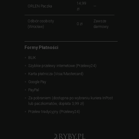
14,99
ORLEN Paczka
—
zł
Odbiór osobisty
Zawsze
0 zł
(Wrocław)
darmowy
Formy Płatności
BLIK
Szybkie przelewy internetowe (Przelewy24)
Karta płatnicza (Visa/Mastercard)
Google Pay
PayPal
Za pobraniem (dostępna po wybraniu kuriera InPost
lub paczkomatów, dopłata 3,99 zł)
Przelew tradycyjny (Przelewy24)