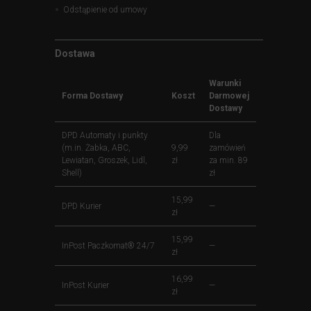
Odstąpienie od umowy
Dostawa
Warunki
Forma Dostawy
Koszt
Darmowej
Dostawy
DPD Automaty i punkty
Dla
(m.in. Żabka, ABC,
9,99
zamówień
Lewiatan, Groszek, Lidl,
zł
za min. 89
Shell)
zł
15,99
DPD Kurier
—
zł
15,99
InPost Paczkomat® 24/7
—
zł
16,99
InPost Kurier
—
zł