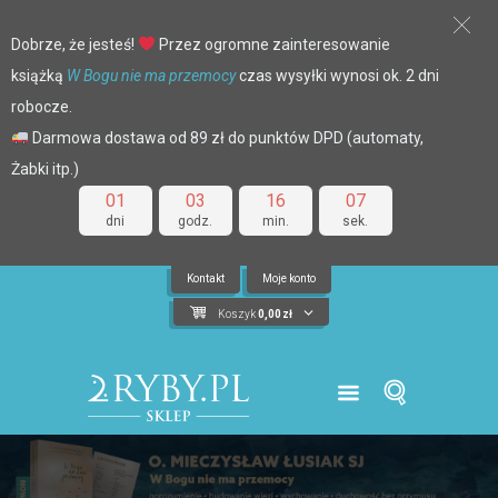
Dobrze, że jesteś!
Przez ogromne zainteresowanie
książką
W Bogu nie ma przemocy
czas wysyłki wynosi ok. 2 dni
robocze.
Darmowa dostawa od 89 zł do punktów DPD (automaty,
Żabki itp.)
01
03
16
07
dni
godz.
min.
sek.
Kontakt
Moje konto
Koszyk
0,00
zł