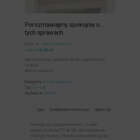
Porozmawiajmy spokojnie o…
tych sprawach
Autor:
ks. Piotr Pawlukiewicz
Pierwotna
15,90
zł
Aktualna
16,99
zł
cena
cena
Najniższa cena z ostatnich 30 dni przed obniżką:
wynosiła:
wynosi:
15,90
zł
16,99zł.
15,90zł.
Brak w magazynie
Kategoria:
Książki papierowe
Tag:
on i ona
Wydawca:
Liberton
Opis
Dodatkowe informacje
Opinie (0)
Pewnego razu zapytał mnie ktoś: „O jakie
sprawy tu chodzi?” O te! Tak, tak! Właśnie o te,
o których myślisz. Którymi ludzie interesują się