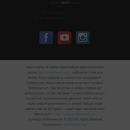
50-140 Wrocław
pl. bp. Nankiera 17a
Informujemy, że strona sklep.2ryby.pl wykorzystuje pliki
cookies (
polityka prywatności
) - użytkownik może je w
każdej chwili wyłączyć w ustawieniach przeglądarki.
2ryby.pl oraz sklep.2ryby.pl działa w ramach Fundacji
Mathesianum. Cały przychód ze sklepu 2ryby.pl jest
przeznaczony na cele statutowe Fundacji Mathesianum.
Działalność handlowa nie jest głównym celem witryny -
każdy produkt prezentowany w sklepie 2ryby.pl został
wybrany tak, by był zgodny i wspomagał realizację celów
statutowych i
misji Fundacji Mathesianum
.
Fundacja Mathesianum © 2025 All Rights Reserved
Korzystamy z
uptimerobot.com