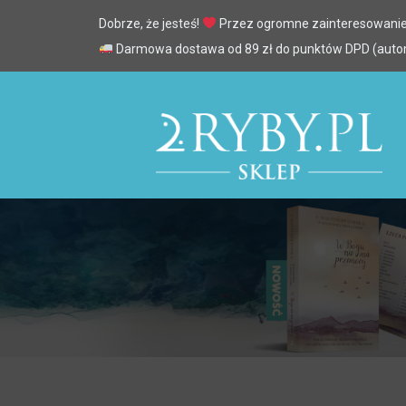
Dobrze, że jesteś!
Przez ogromne zainteresowanie
Darmowa dostawa od 89 zł do punktów DPD (automa