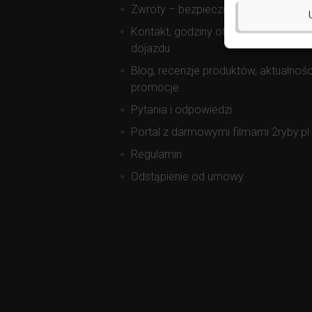
Zwroty – bezpieczne zakupy
Kontakt, godziny otwarcia, mapa
dojazdu
Blog, recenzje produktów, aktualnośc
promocje
Pytania i odpowiedzi
Portal z darmowymi filmami 2ryby.pl
Regulamin
Odstąpienie od umowy