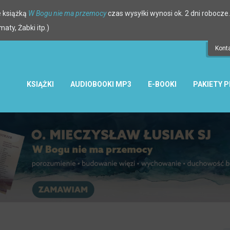
 książką
W Bogu nie ma przemocy
czas wysyłki wynosi ok. 2 dni robocze.
ty, Żabki itp.)
Kont
KSIĄŻKI
AUDIOBOOKI MP3
E-BOOKI
PAKIETY 