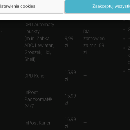
S
Forma Dostawy
Koszt
Darmowej
Ustawienia cookies
Zaakceptuj wszystk
(
Dostawy
K
DPD Automaty
i,
i punkty
Dla
(m.in. Żabka,
9,99
zamówień
ABC, Lewiatan,
zł
za min. 89
Z
Groszek, Lidl,
zł
k
Shell)
d
P
15,99
DPD Kurier
—
zł
InPost
15,99
Paczkomat®
—
zł
24/7
16,99
InPost Kurier
—
zł