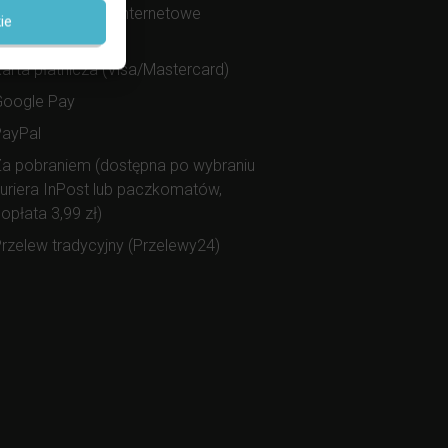
zybkie przelewy internetowe
ie
Przelewy24)
arta płatnicza (Visa/Mastercard)
Google Pay
PayPal
a pobraniem (dostępna po wybraniu
uriera InPost lub paczkomatów,
opłata 3,99 zł)
rzelew tradycyjny (Przelewy24)