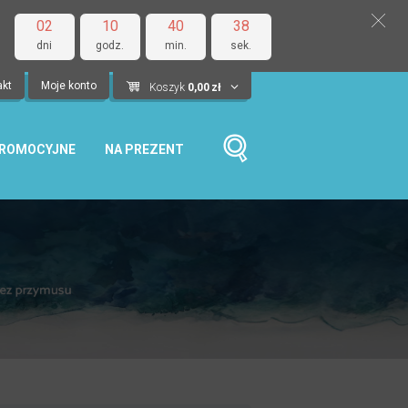
02
10
40
37
dni
godz.
min.
sek.
akt
Moje konto
Koszyk
0,00
zł
PROMOCYJNE
NA PREZENT