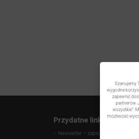
Szanujemy T
wygodne korzyst
zapewnić dost
partnerów. J
wszystkie”. 
możliwość wycof
Przydatne linki
Newsletter – zapisz się i zyskaj