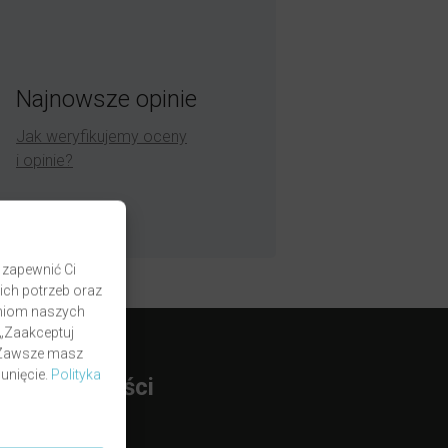
Najnowsze opinie
Jak weryfikujemy oceny
i opinie?
 zapewnić Ci
ich potrzeb oraz
zaniom naszych
 „Zaakceptuj
. Zawsze masz
unięcie.
Polityka
rmy Płatności
BLIK