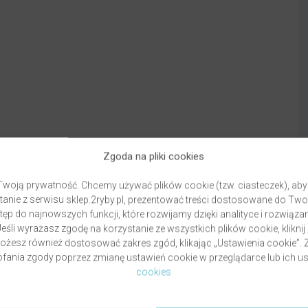
Zgoda na pliki cookies
woją prywatność. Chcemy używać plików cookie (tzw. ciasteczek), aby
anie z serwisu sklep.2ryby.pl, prezentować treści dostosowane do Two
ęp do najnowszych funkcji, które rozwijamy dzięki analityce i rozwią
eśli wyrażasz zgodę na korzystanie ze wszystkich plików cookie, kliknij
Możesz również dostosować zakres zgód, klikając „Ustawienia cookie”
ania zgody poprzez zmianę ustawień cookie w przeglądarce lub ich us
Dostawa
Fo
cookies
Warunki