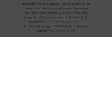
przeznaczony na cele statutowe Fundacji Mathesianum.
Działalność handlowa nie jest głównym celem witryny -
każdy produkt prezentowany w sklepie 2ryby.pl został
wybrany tak, by był zgodny i wspomagał realizację celów
statutowych i
misji Fundacji Mathesianum
.
Fundacja Mathesianum © 2025 All Rights Reserved
Korzystamy z
uptimerobot.com