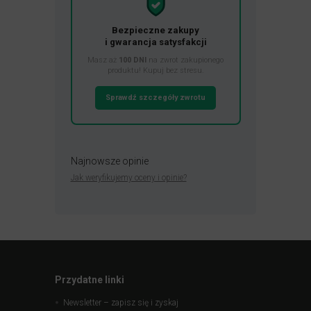
Bezpieczne zakupy
i gwarancja satysfakcji
Masz aż
100 DNI
na zwrot zakupionego
produktu! Kupuj bez stresu.
Sprawdź szczegóły zwrotu
Najnowsze opinie
Jak weryfikujemy oceny i opinie?
Przydatne linki
Newsletter – zapisz się i zyskaj