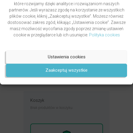
które rozwijamy dzięki analityce i rozwiązaniom naszych
partnerów. Jeśli wyrażasz zgodę na korzystanie ze wszystkich
plików cookie, kliknij „Zaakceptuj wszystkie”. Możesz również
dostosować zakres zgód, klikając „Ustawienia cookie”. Zawsze
masz możliwość wycofania zgody poprzez zmianę ustawień
cookie w przeglądarce lub ich usunięcie.
Polityka cookies
PAWLUKIEWICZ | BECZ I DZWOŃ DZWONECZKIEM
(KSIĄŻKA)
autor
ks. Piotr Pawlukiewicz
Oceniony
Ustawienia cookies
4.99
49,00
zł
na 5.
DODAJ DO KOSZYKA
Zaakceptuj wszystkie
Koszyk
Brak produktów w koszyku.