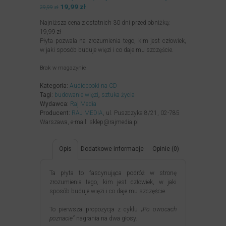
Pierwotna
19,99
zł
Aktualna
29,99
zł
cena
cena
Najniższa cena z ostatnich 30 dni przed obniżką:
wynosiła:
wynosi:
19,99
zł
29,99zł.
19,99zł.
Płyta pozwala na zrozumienia tego, kim jest człowiek,
w jaki sposób buduje więzi i co daje mu szczęście.
Brak w magazynie
Kategoria:
Audiobooki na CD
Tagi:
budowanie więzi
,
sztuka życia
Wydawca:
Raj Media
Producent:
RAJ MEDIA
, ul. Puszczyka 8/21, 02-785
Warszawa, e-mail: sklep@rajmedia.pl
Opis
Dodatkowe informacje
Opinie (0)
Ta płyta to fascynująca podróż w stronę
zrozumienia tego, kim jest człowiek, w jaki
sposób buduje więzi i co daje mu szczęście.
To pierwsza propozycja z cyklu
„Po owocach
poznacie”
nagrania na dwa głosy.