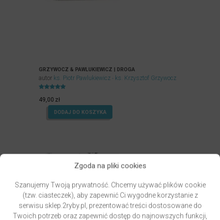
GRZYWOCZ & PAWLUKIEWICZ | DROGA
autor
ks. Piotr Pawlukiewicz
ks. Krzysztof Grzywocz
Oceniony
5.00
49,00
zł
na 5.
DODAJ DO KOSZYKA
Zgoda na pliki cookies
Szanujemy Twoją prywatność. Chcemy używać plików cookie
(tzw. ciasteczek), aby zapewnić Ci wygodne korzystanie z
serwisu sklep.2ryby.pl, prezentować treści dostosowane do
Twoich potrzeb oraz zapewnić dostęp do najnowszych funkcji,