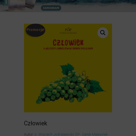
Promocja!
Człowiek
Autor:
o. Wojciech Jędrzejewski OP
Darek Malejonek