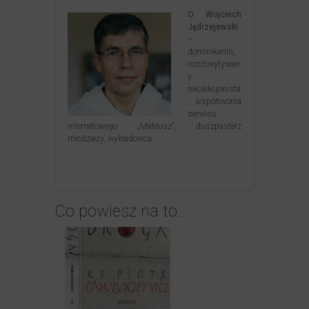
O. Wojciech
Jędrzejewski
–
dominikanin,
rozchwytywan
y
rekolekcjonista
, współtwórca
serwisu
internetowego „Mateusz”, duszpasterz
młodzieży, wykładowca.
Co powiesz na to…