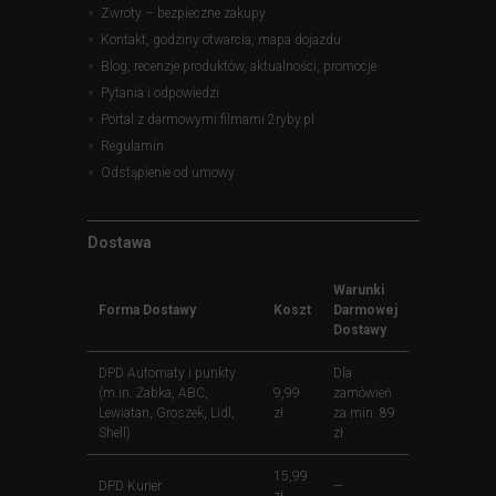
Zwroty – bezpieczne zakupy
Kontakt, godziny otwarcia, mapa dojazdu
Blog, recenzje produktów, aktualności, promocje
Pytania i odpowiedzi
Portal z darmowymi filmami 2ryby.pl
Regulamin
Odstąpienie od umowy
Dostawa
Warunki
Forma Dostawy
Koszt
Darmowej
Dostawy
DPD Automaty i punkty
Dla
(m.in. Żabka, ABC,
9,99
zamówień
Lewiatan, Groszek, Lidl,
zł
za min. 89
Shell)
zł
15,99
DPD Kurier
—