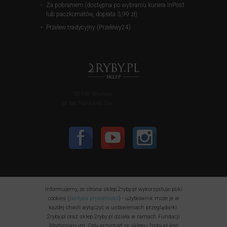
Za pobraniem (dostępna po wybraniu kuriera InPost
lub paczkomatów, dopłata 3,99 zł)
Przelew tradycyjny (Przelewy24)
50-140 Wrocław
pl. bp. Nankiera 17a
Informujemy, że strona sklep.2ryby.pl wykorzystuje pliki
cookies (
polityka prywatności
) - użytkownik może je w
każdej chwili wyłączyć w ustawieniach przeglądarki.
2ryby.pl oraz sklep.2ryby.pl działa w ramach Fundacji
Mathesianum. Cały przychód ze sklepu 2ryby.pl jest