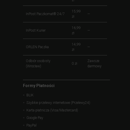
zł
15,99
InPost Paczkomat® 24/7
—
zł
16,99
InPost Kurier
—
zł
14,99
ORLEN Paczka
—
zł
Odbiór osobisty
Zawsze
0 zł
(Wrocław)
darmowy
Formy Płatności
BLIK
Szybkie przelewy internetowe (Przelewy24)
Karta płatnicza (Visa/Mastercard)
Google Pay
PayPal