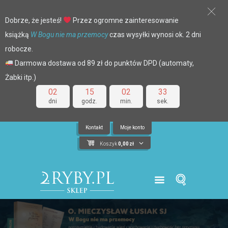
Dobrze, że jesteś!
Przez ogromne zainteresowanie
książką
W Bogu nie ma przemocy
czas wysyłki wynosi ok. 2 dni
robocze.
Darmowa dostawa od 89 zł do punktów DPD (automaty,
Żabki itp.)
02
15
02
33
dni
godz.
min.
sek.
Kontakt
Moje konto
Koszyk
0,00
zł