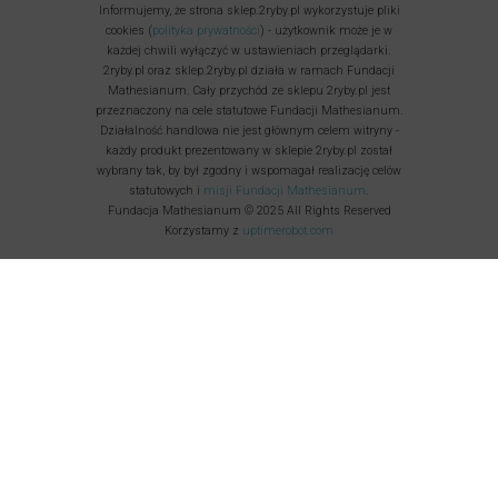
Informujemy, że strona sklep.2ryby.pl wykorzystuje pliki
cookies (
polityka prywatności
) - użytkownik może je w
każdej chwili wyłączyć w ustawieniach przeglądarki.
2ryby.pl oraz sklep.2ryby.pl działa w ramach Fundacji
Mathesianum. Cały przychód ze sklepu 2ryby.pl jest
przeznaczony na cele statutowe Fundacji Mathesianum.
Działalność handlowa nie jest głównym celem witryny -
każdy produkt prezentowany w sklepie 2ryby.pl został
wybrany tak, by był zgodny i wspomagał realizację celów
statutowych i
misji Fundacji Mathesianum
.
Fundacja Mathesianum © 2025 All Rights Reserved
Korzystamy z
uptimerobot.com