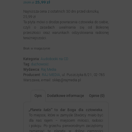
Pierwotna
25,99
zł
Aktualna
29,99
zł
cena
cena
Najniższa cena z ostatnich 30 dni przed obniżką:
wynosiła:
wynosi:
25,99
zł
29,99zł.
25,99zł.
Ta płyta mówi o drodze powracania człowieka do siebie,
czyli o zasadach uwalniania się od Bolesnej
przeszłości oraz warunkach odzyskiwania radosnej
teraźniejszości.
Brak w magazynie
Kategoria:
Audiobooki na CD
Tag:
duchowość
Wydawca:
Raj Media
Producent:
RAJ MEDIA
, ul. Puszczyka 8/21, 02-785
Warszawa, e-mail: sklep@rajmedia.pl
Opis
Dodatkowe informacje
Opinie (0)
„Planeta ludzi”
to dar Boga dla człowieka.
To miejsce, które w zamyśle Stwórcy miało być
dla nas rajem – miejscem miłości, radości
i pokoju. Po grzechu pierworodnym zaczęliśmy
zamieniać tę planetę w dolinę ciemności