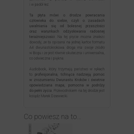
i w padół łez.
Ta płyta mówi o drodze powracania
człowieka do siebie, czyli o zasadach
uwalniania się od bolesnej przeszłości
oraz warunkach odzyskiwania radosnej
teraźniejszości.
Na tej płycie można znaleźć
dowody, że ta spisana na jednej kartce formatu
A4 dwunastokrokowa droga ma swoje źródło
w Bogu i że jest równie skuteczna i uniwersalna,
co odwieczna i piękna.
Audiobook, który trzymają państwo w rękach
to
profesjonalna, tchnąca nadzieją pomoc
w zrozumieniu Dwunastu Kroków i świetnie
opowiedziana mapa, pomocna w podróży
do pełni życia.
Przewodnikiem na tej drodze jest
ksiądz Marek Dziewiecki.
Co powiesz na to…