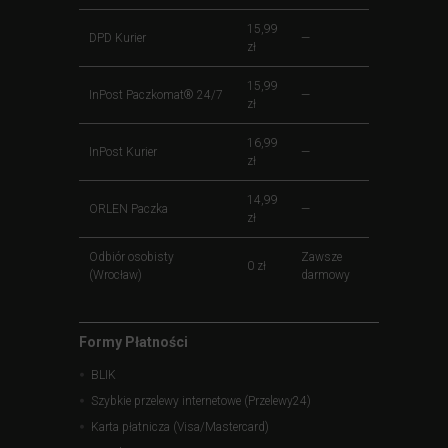
15,99
DPD Kurier
—
zł
15,99
InPost Paczkomat® 24/7
—
zł
16,99
InPost Kurier
—
zł
14,99
ORLEN Paczka
—
zł
Odbiór osobisty
Zawsze
0 zł
(Wrocław)
darmowy
Formy Płatności
BLIK
Szybkie przelewy internetowe (Przelewy24)
Karta płatnicza (Visa/Mastercard)