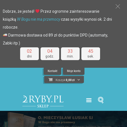
Dobrze, że jesteś!
Przez ogromne zainteresowanie
książką
W Bogu nie ma przemocy
czas wysyłki wynosi ok. 2 dni
robocze.
Darmowa dostawa od 89 zł do punktów DPD (automaty,
Żabki itp.)
02
04
33
44
dni
godz.
min.
sek.
Kontakt
Moje konto
Koszyk
0,00
zł