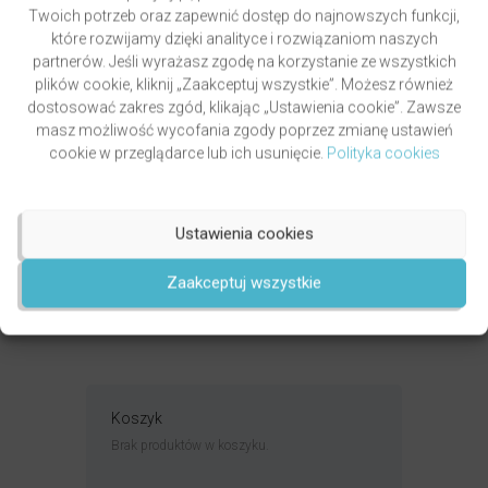
Twoich potrzeb oraz zapewnić dostęp do najnowszych funkcji,
które rozwijamy dzięki analityce i rozwiązaniom naszych
partnerów. Jeśli wyrażasz zgodę na korzystanie ze wszystkich
plików cookie, kliknij „Zaakceptuj wszystkie”. Możesz również
dostosować zakres zgód, klikając „Ustawienia cookie”. Zawsze
masz możliwość wycofania zgody poprzez zmianę ustawień
cookie w przeglądarce lub ich usunięcie.
Polityka cookies
PAWLUKIEWICZ | BECZ I DZWOŃ DZWONECZKIEM
(KSIĄŻKA)
autor
ks. Piotr Pawlukiewicz
Ustawienia cookies
Oceniony
4.99
49,00
zł
na 5.
Zaakceptuj wszystkie
DODAJ DO KOSZYKA
Koszyk
Brak produktów w koszyku.