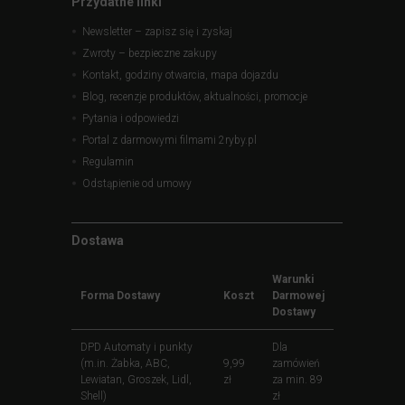
Przydatne linki
Newsletter – zapisz się i zyskaj
Zwroty – bezpieczne zakupy
Kontakt, godziny otwarcia, mapa dojazdu
Blog, recenzje produktów, aktualności, promocje
Pytania i odpowiedzi
Portal z darmowymi filmami 2ryby.pl
Regulamin
Odstąpienie od umowy
Dostawa
Warunki
Forma Dostawy
Koszt
Darmowej
Dostawy
DPD Automaty i punkty
Dla
(m.in. Żabka, ABC,
9,99
zamówień
Lewiatan, Groszek, Lidl,
zł
za min. 89
Shell)
zł