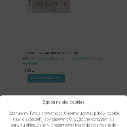
GRZYWOCZ & PAWLUKIEWICZ | DROGA
autor
ks. Piotr Pawlukiewicz
ks. Krzysztof Grzywocz
Oceniony
5.00
49,00
zł
na 5.
DODAJ DO KOSZYKA
Zgoda na pliki cookies
Szanujemy Twoją prywatność. Chcemy używać plików cookie
(tzw. ciasteczek), aby zapewnić Ci wygodne korzystanie z
serwisu sklep.2ryby.pl, prezentować treści dostosowane do