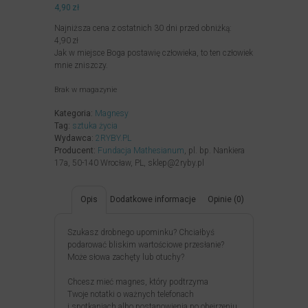
4,90
zł
Najniższa cena z ostatnich 30 dni przed obniżką:
4,90
zł
Jak w miejsce Boga postawię człowieka, to ten człowiek
mnie zniszczy.
Brak w magazynie
Kategoria:
Magnesy
Tag:
sztuka życia
Wydawca:
2RYBY.PL
Producent:
Fundacja Mathesianum
, pl. bp. Nankiera
17a, 50-140 Wrocław, PL, sklep@2ryby.pl
Opis
Dodatkowe informacje
Opinie (0)
Szukasz drobnego upominku? Chciałbyś
podarować bliskim wartościowe przesłanie?
Może słowa zachęty lub otuchy?
Chcesz mieć magnes, który podtrzyma
Twoje notatki o ważnych telefonach
i spotkaniach albo postanowienia po obejrzeniu