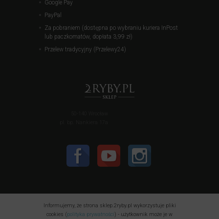
Google Pay
PayPal
Za pobraniem (dostępna po wybraniu kuriera InPost
lub paczkomatów, dopłata 3,99 zł)
Przelew tradycyjny (Przelewy24)
50-140 Wrocław
pl. bp. Nankiera 17a
Informujemy, że strona sklep.2ryby.pl wykorzystuje pliki
cookies (
polityka prywatności
) - użytkownik może je w