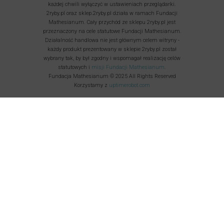
każdej chwili wyłączyć w ustawieniach przeglądarki.
2ryby.pl oraz sklep.2ryby.pl działa w ramach Fundacji
Mathesianum. Cały przychód ze sklepu 2ryby.pl jest
przeznaczony na cele statutowe Fundacji Mathesianum.
Działalność handlowa nie jest głównym celem witryny -
każdy produkt prezentowany w sklepie 2ryby.pl został
wybrany tak, by był zgodny i wspomagał realizację celów
statutowych i
misji Fundacji Mathesianum
.
Fundacja Mathesianum © 2025 All Rights Reserved
Korzystamy z
uptimerobot.com