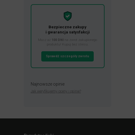
Bezpieczne zakupy
i gwarancja satysfakcji
Masz aż
100 DNI
na zwrot zakupionego
produktu! Kupuj bez stresu.
Sprawdź szczegóły zwrotu
Najnowsze opinie
Jak weryfikujemy oceny i opinie?