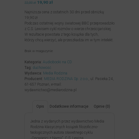
Pierwotna
19,90
zł
Aktualna
22,00
zł
cena
cena
Najniższa cena z ostatnich 30 dni przed obniżką:
wynosiła:
wynosi:
19,90
zł
22,00zł.
19,90zł.
Podczas ostatniej wojny światowej BBC przeprowadziło
z C.S. Lewisem cykl rozmów o wierze chrześcijańskiej.
W rezultacie powstała z tego książka dla tych,
którzy chcą wierzyć, ale przeszkadza im w tym intelekt.
Brak w magazynie
Kategoria:
Audiobooki na CD
Tag:
duchowość
Wydawca:
Media Rodzina
Producent:
MEDIA RODZINA Sp. z o.o.
, ul. Pasieka 24,
61-657 Poznań, e-mail:
wydawnictwo@mediarodzina.pl
Opis
Dodatkowe informacje
Opinie (0)
Jedna z wydanych przez wydawnictwo Media
Rodzina klasycznych książek filozoficzno-
teologicznych autora sławetnego cyklu
„Opowieści z Narnii”, C.S. Lewisa.