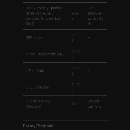
DPD Automaty i punkty
Dla
(m.in. Żabka, ABC,
9,99
zamówień
Lewiatan, Groszek, Lidl,
zł
za min. 89
Shell)
zł
15,99
DPD Kurier
—
zł
15,99
InPost Paczkomat® 24/7
—
zł
16,99
InPost Kurier
—
zł
14,99
ORLEN Paczka
—
zł
Odbiór osobisty
Zawsze
0 zł
(Wrocław)
darmowy
Formy Płatności