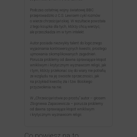
Podczas ostatniej wojny światowej BBC
przeprowadziło z C.S. Lewisem cykl rozmów
o wierze chrześcijańskiej. W rezultacie powstała
z tego książka dla tych, którzy chcą wierzyć,
ale przeszkadza im w tym intelekt.
Autor posiada niezwykły talent do logicznego
wyjaśniania kontrowersyjnych kwestii, prostego
ujmowania skomplikowanych zagadnień.
Porusza problemy od dawna sprawiające kłopot
wnikliwym i krytycznym wyznawcom religii, jak
i tym, którzy przekonać się do wiary nie potrafią
ze względu na jej swoiste sprzeczności, jak
na przykład kwestię zła i tzw. Boskiego
przyzwolenia na nie.
W „Chrześcijaństwie po prostu” autor – głosem
Zbigniewa Zapasiewicza – porusza problemy
od dawna sprawiające kłopot wnikliwym
i krytycznym wyznawcom religii.
Co powiesz na to…