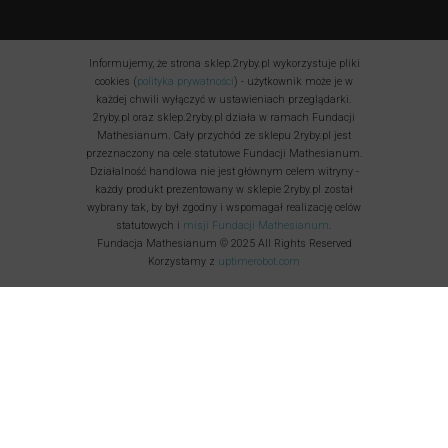
Informujemy, że strona sklep.2ryby.pl wykorzystuje pliki
cookies (
polityka prywatności
) - użytkownik może je w
każdej chwili wyłączyć w ustawieniach przeglądarki.
2ryby.pl oraz sklep.2ryby.pl działa w ramach Fundacji
Mathesianum. Cały przychód ze sklepu 2ryby.pl jest
przeznaczony na cele statutowe Fundacji Mathesianum.
Działalność handlowa nie jest głównym celem witryny -
każdy produkt prezentowany w sklepie 2ryby.pl został
wybrany tak, by był zgodny i wspomagał realizację celów
statutowych i
misji Fundacji Mathesianum
.
Fundacja Mathesianum © 2025 All Rights Reserved
Korzystamy z
uptimerobot.com