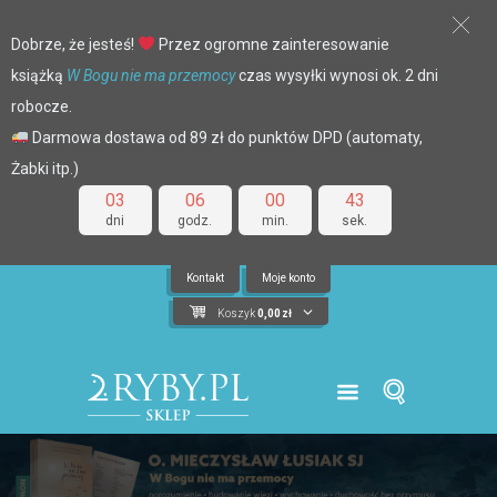
Dobrze, że jesteś!
Przez ogromne zainteresowanie
książką
W Bogu nie ma przemocy
czas wysyłki wynosi ok. 2 dni
robocze.
Darmowa dostawa od 89 zł do punktów DPD (automaty,
Żabki itp.)
03
06
00
42
dni
godz.
min.
sek.
Kontakt
Moje konto
Koszyk
0,00
zł