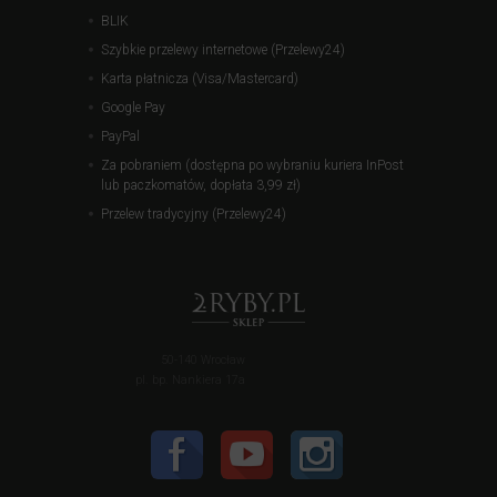
BLIK
Szybkie przelewy internetowe (Przelewy24)
Karta płatnicza (Visa/Mastercard)
Google Pay
PayPal
Za pobraniem (dostępna po wybraniu kuriera InPost
lub paczkomatów, dopłata 3,99 zł)
Przelew tradycyjny (Przelewy24)
50-140 Wrocław
pl. bp. Nankiera 17a