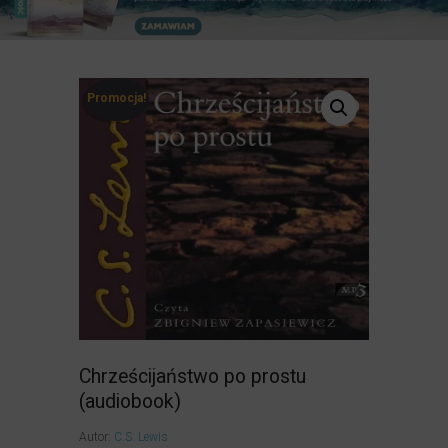
Promocja!
Chrześcijaństwo po prostu
(audiobook)
Autor:
C.S. Lewis