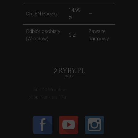
14,99
ORLEN Paczka
—
zł
Odbiór osobisty
Zawsze
0 zł
(Wrocław)
darmowy
50-140 Wrocław
pl. bp. Nankiera 17a