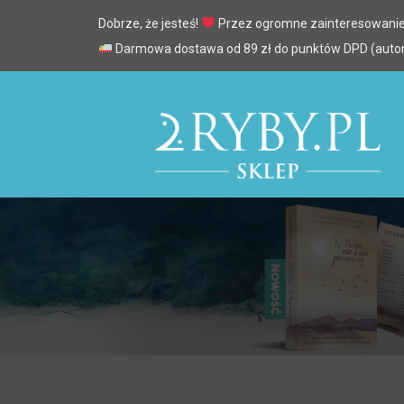
Dobrze, że jesteś!
Przez ogromne zainteresowanie
Darmowa dostawa od 89 zł do punktów DPD (automa