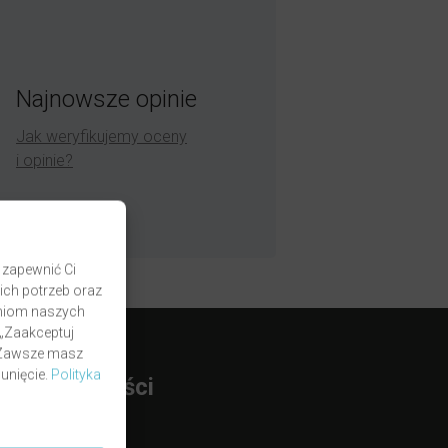
Najnowsze opinie
Jak weryfikujemy oceny
i opinie?
 zapewnić Ci
ich potrzeb oraz
zaniom naszych
 „Zaakceptuj
. Zawsze masz
unięcie.
Polityka
rmy Płatności
BLIK