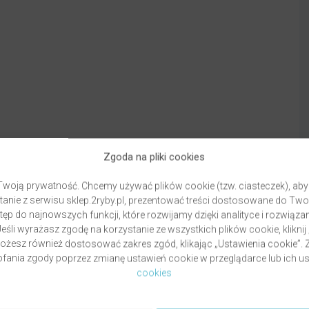
Zgoda na pliki cookies
woją prywatność. Chcemy używać plików cookie (tzw. ciasteczek), aby
anie z serwisu sklep.2ryby.pl, prezentować treści dostosowane do Two
ęp do najnowszych funkcji, które rozwijamy dzięki analityce i rozwią
eśli wyrażasz zgodę na korzystanie ze wszystkich plików cookie, kliknij
Możesz również dostosować zakres zgód, klikając „Ustawienia cookie”
ania zgody poprzez zmianę ustawień cookie w przeglądarce lub ich us
Dostawa
Fo
cookies
Warunki