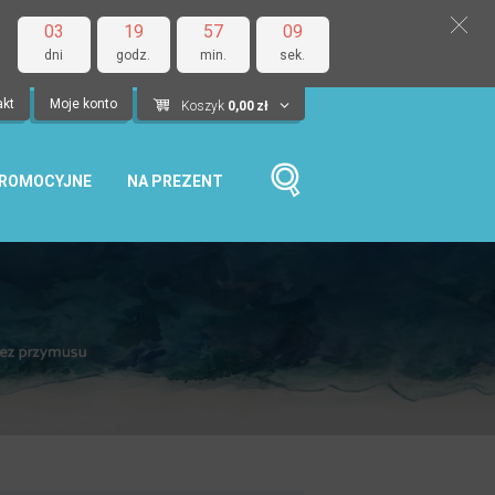
03
19
57
08
dni
godz.
min.
sek.
akt
Moje konto
Koszyk
0,00
zł
PROMOCYJNE
NA PREZENT