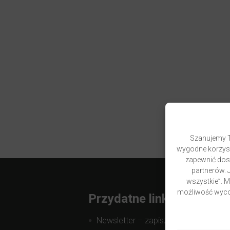
Szanujemy T
wygodne korzyst
zapewnić dost
partnerów. J
wszystkie”. 
możliwość wycof
Przydatne linki
Newsletter – zapisz się i zyskaj