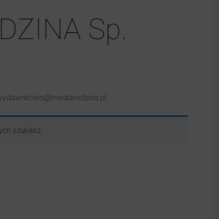
DZINA Sp.
l: wydawnictwo@mediarodzina.pl
ych szukasz.