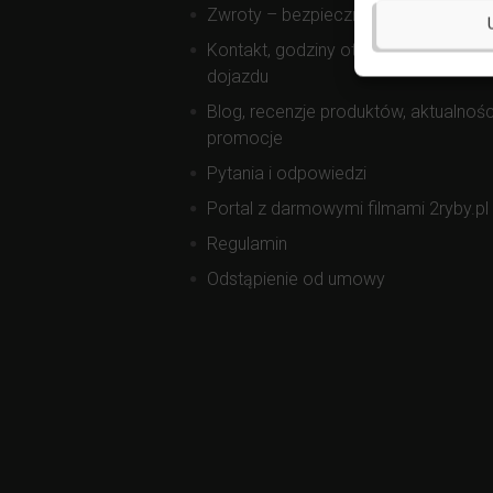
Zwroty – bezpieczne zakupy
Kontakt, godziny otwarcia, mapa
dojazdu
Blog, recenzje produktów, aktualnośc
promocje
Pytania i odpowiedzi
Portal z darmowymi filmami 2ryby.pl
Regulamin
Odstąpienie od umowy