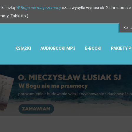
 książką
W Bogu nie ma przemocy
czas wysyłki wynosi ok. 2 dni robocze.
ty, Żabki itp.)
Kont
KSIĄŻKI
AUDIOBOOKI MP3
E-BOOKI
PAKIETY 