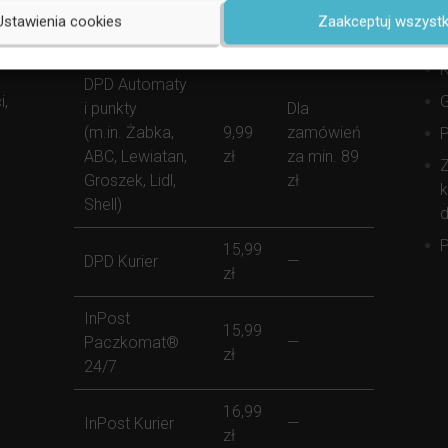
S
Forma Dostawy
Koszt
Darmowej
Ustawienia cookies
Zaakceptuj wszystk
(
Dostawy
K
DPD Automaty
i,
i punkty
Dla
(m.in. Żabka,
9,99
zamówień
ABC, Lewiatan,
zł
za min. 89
Z
Groszek, Lidl,
zł
k
Shell)
d
P
15,99
DPD Kurier
—
zł
InPost
15,99
Paczkomat®
—
zł
24/7
16,99
InPost Kurier
—
zł