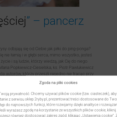
ściej
” – pancerz
sy odbijają się od Ciebie jak piłki do ping-ponga?
Cię nie łamią i w głębi serca, mimo wszystko, jesteś
cie i są ludzie, którzy wiedzą, jak Cię do niego
Maria Popkiewicz-Ciesielska, ks. Piotr Pawlukiewicz
a autorów, którzy przeszli niejedno nie tracąc przy
 swoim doświadczeniem i zdecydowanie warto
Zgoda na pliki cookies
j po tę płytę, jeśli chcesz zrobić krok do pokochania
ornić się na kryzysy i poznać sposoby na motywację.
woją prywatność. Chcemy używać plików cookie (tzw. ciasteczek), aby
anie z serwisu sklep.2ryby.pl, prezentować treści dostosowane do Two
ęp do najnowszych funkcji, które rozwijamy dzięki analityce i rozwią
eśli wyrażasz zgodę na korzystanie ze wszystkich plików cookie, kliknij
Możesz również dostosować zakres zgód, klikając „Ustawienia cookie”