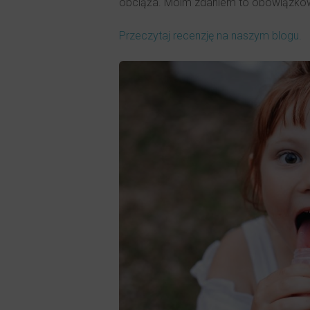
obciąża. Moim zdaniem to obowiązkowa p
Przeczytaj recenzję na naszym blogu.