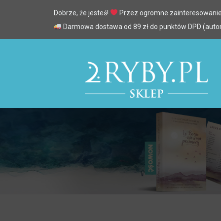
Dobrze, że jesteś!
Przez ogromne zainteresowanie
Darmowa dostawa od 89 zł do punktów DPD (automa