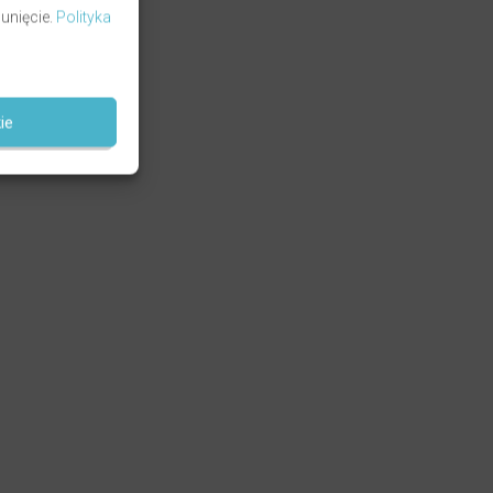
unięcie.
Polityka
ie