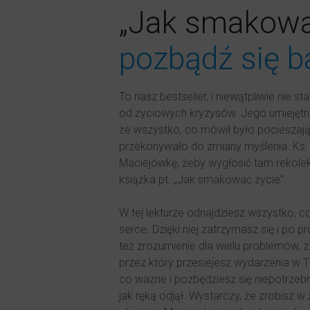
„Jak smakowa
pozbądź się b
To nasz bestseller, i niewątpliwie nie s
od życiowych kryzysów. Jego umiejętno
że wszystko, co mówił było pocieszają
przekonywało do zmiany myślenia. Ks.
Maciejówkę, żeby wygłosić tam rekole
książka pt. „Jak smakować życie”.
W tej lekturze odnajdziesz wszystko, 
serce. Dzięki niej zatrzymasz się i po 
też zrozumienie dla wielu problemów, z 
przez który przesiejesz wydarzenia w T
co ważne i pozbędziesz się niepotrzeb
jak ręką odjął. Wystarczy, że zrobisz w