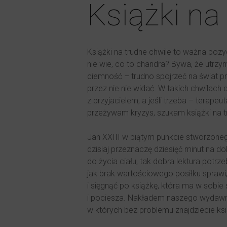
Książki na
Książki na trudne chwile to ważna poz
nie wie, co to chandra? Bywa, że utrzy
ciemność – trudno spojrzeć na świat pr
przez nie nie widać. W takich chwilach
z przyjacielem, a jeśli trzeba – terap
przeżywam kryzys, szukam książki na t
Jan XXIII w piątym punkcie stworzoneg
dzisiaj przeznaczę dziesięć minut na do
do życia ciału, tak dobra lektura potrz
jak brak wartościowego posiłku sprawi,
i sięgnąć po książkę, która ma w sobie
i pociesza. Nakładem naszego wydawnic
w których bez problemu znajdziecie ksią