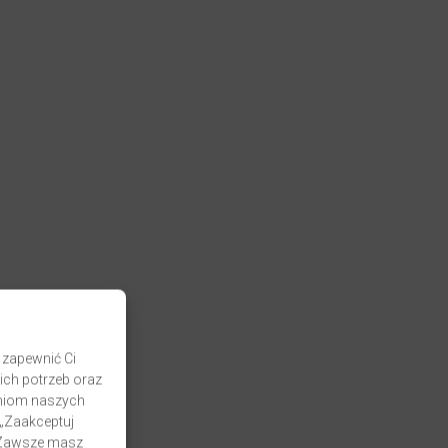
 zapewnić Ci
ich potrzeb oraz
zaniom naszych
 „Zaakceptuj
. Zawsze masz