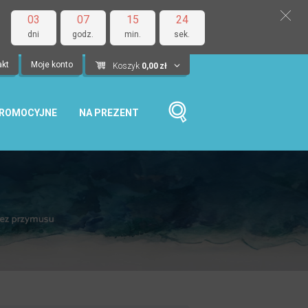
03
07
15
22
dni
godz.
min.
sek.
akt
Moje konto
Koszyk
0,00
zł
PROMOCYJNE
NA PREZENT