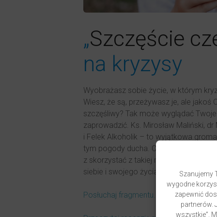
„
Szczęście czę
na kryzysy
Wyobrażasz sobie życie, w którym kryzy
Wiesz, że są, przeżywasz je, ale jakoś 
szczęśliwy? Tak może wyglądać Twoje ży
zaprowadzić. Ks. Mirosław Maliński, dr 
i Felek Alkoholik – to wyjątkowa gromad
tym pogody ducha. Chętnie dzielą się
z skorzystać z takiej możliwości. Sięgni
siebie i swojego życia tu i teraz, uodp
Szanujemy T
wygodne korzyst
zapewnić dost
Posłuchaj fragmentu.
partnerów. J
wszystkie”. 