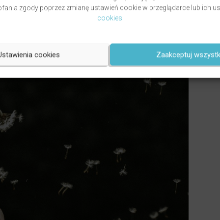
ania zgody poprzez zmianę ustawień cookie w przeglądarce lub ich us
cookies
Ustawienia cookies
Zaakceptuj wszystk