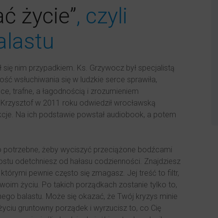
ć życie”
, czyli
alastu
tał się nim przypadkiem. Ks. Grzywocz był specjalistą
ść wsłuchiwania się w ludzkie serce sprawiła,
ce, trafne, a łagodnością i zrozumieniem
 Krzysztof w 2011 roku odwiedził wrocławską
kcje. Na ich podstawie powstał audiobook, a potem
co potrzebne, żeby wyciszyć przeciążone bodźcami
prostu odetchniesz od hałasu codzienności. Znajdziesz
którymi pewnie często się zmagasz. Jej treść to filtr,
woim życiu. Po takich porządkach zostanie tylko to,
nego balastu. Może się okazać, że Twój kryzys minie
 życiu gruntowny porządek i wyrzucisz to, co Cię