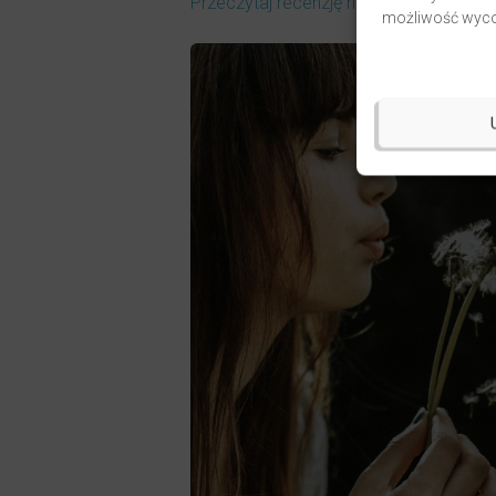
Przeczytaj recenzję na naszym blogu
.
możliwość wycof