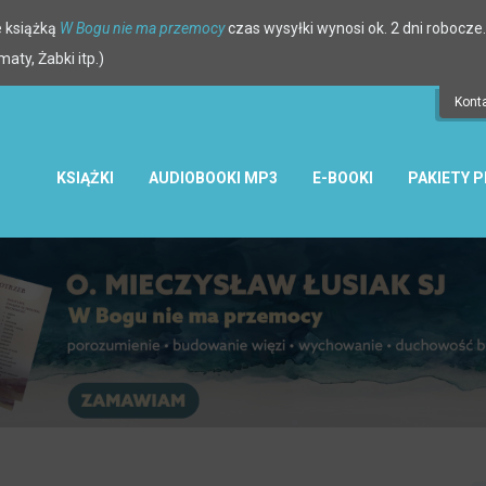
 książką
W Bogu nie ma przemocy
czas wysyłki wynosi ok. 2 dni robocze.
ty, Żabki itp.)
Kont
KSIĄŻKI
AUDIOBOOKI MP3
E-BOOKI
PAKIETY 