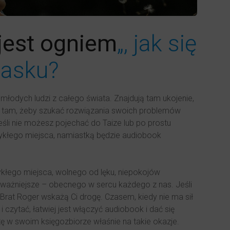
jest ogniem
„, jak się
lasku?
 młodych ludzi z całego świata. Znajdują tam ukojenie,
ją tam, żeby szukać rozwiązania swoich problemów
Jeśli nie możesz pojechać do Taize lub po prostu
wykłego miejsca, namiastką będzie audiobook
kłego miejsca, wolnego od lęku, niepokojów
jważniejsze – obecnego w sercu każdego z nas. Jeśli
 i Brat Roger wskażą Ci drogę. Czasem, kiedy nie ma sił
i czytać, łatwiej jest włączyć audiobook i dać się
tę w swoim księgozbiorze właśnie na takie okazje.