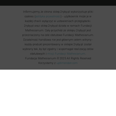
Informujemy, że strona sklep.2ryby.pl wykorzystuje pliki
cookies (
polityka prywatności
) - użytkownik może je w
każdej chwili wyłączyć w ustawieniach przeglądarki.
2ryby.pl oraz sklep.2ryby.pl działa w ramach Fundacji
Mathesianum. Cały przychód ze sklepu 2ryby.pl jest
przeznaczony na cele statutowe Fundacji Mathesianum.
Działalność handlowa nie jest głównym celem witryny -
każdy produkt prezentowany w sklepie 2ryby.pl został
wybrany tak, by był zgodny i wspomagał realizację celów
statutowych i
misji Fundacji Mathesianum
.
Fundacja Mathesianum © 2025 All Rights Reserved
Korzystamy z
uptimerobot.com