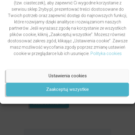
(tzw. ciasteczek), aby zapewnić Ci wygodne korzystanie z
serwisu sklep.2ryby.pl, prezentować treści dostosowane do
Twoich potrzeb oraz zapewnić dostęp do najnowszych funkcji,
które rozwijamy dzięki analityce i rozwiązaniom naszych
partnerów. Jeśli wyrażasz zgodę na korzystanie ze wszystkich
plików cookie, kliknij „Zaakceptuj wszystkie”. Możesz również
dostosować zakres zgód, klikając „Ustawienia cookie”. Zawsze
masz możliwość wycofania zgody poprzez zmianę ustawień
cookie w przeglądarce lub ich usunięcie.
Polityka cookies
Ustawienia cookies
GRZYWOCZ & PAWLUKIEWICZ | DROGA
autor
ks. Piotr Pawlukiewicz
ks. Krzysztof Grzywocz
Zaakceptuj wszystkie
Oceniony
5.00
49,00
zł
na 5.
DODAJ DO KOSZYKA