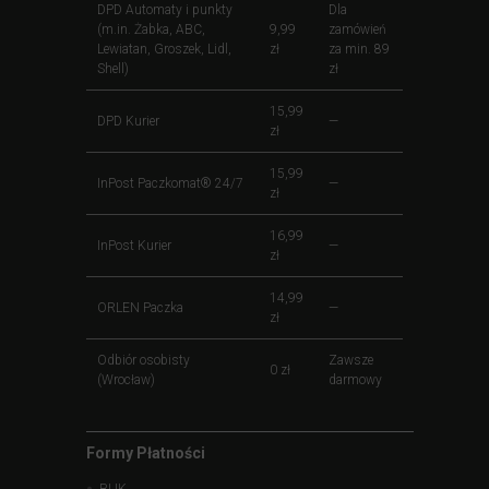
DPD Automaty i punkty
Dla
(m.in. Żabka, ABC,
9,99
zamówień
Lewiatan, Groszek, Lidl,
zł
za min. 89
Shell)
zł
15,99
DPD Kurier
—
zł
15,99
InPost Paczkomat® 24/7
—
zł
16,99
InPost Kurier
—
zł
14,99
ORLEN Paczka
—
zł
Odbiór osobisty
Zawsze
0 zł
(Wrocław)
darmowy
Formy Płatności