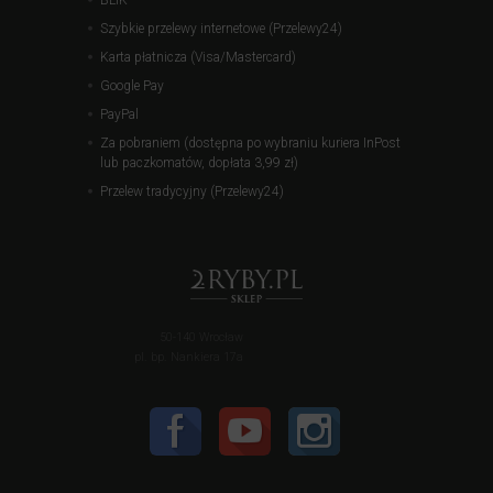
BLIK
Szybkie przelewy internetowe (Przelewy24)
Karta płatnicza (Visa/Mastercard)
Google Pay
PayPal
Za pobraniem (dostępna po wybraniu kuriera InPost
lub paczkomatów, dopłata 3,99 zł)
Przelew tradycyjny (Przelewy24)
50-140 Wrocław
pl. bp. Nankiera 17a