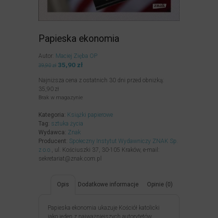
Papieska ekonomia
Autor:
Maciej Zięba OP
Pierwotna
35,90
zł
Aktualna
39,90
zł
cena
cena
Najniższa cena z ostatnich 30 dni przed obniżką:
wynosiła:
wynosi:
35,90
zł
39,90zł.
35,90zł.
Brak w magazynie
Kategoria:
Książki papierowe
Tag:
sztuka życia
Wydawca:
Znak
Producent:
Społeczny Instytut Wydawniczy ZNAK Sp.
z o.o.
, ul. Kościuszki 37, 30-105 Kraków, e-mail:
sekretariat@znak.com.pl
Opis
Dodatkowe informacje
Opinie (0)
Papieska ekonomia ukazuje Kościół katolicki
jako jeden z najważniejszych autorytetów