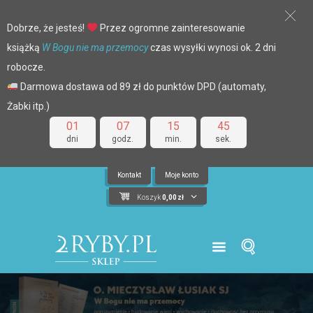
Dobrze, że jesteś!
Przez ogromne zainteresowanie
książką
W Bogu nie ma przemocy
czas wysyłki wynosi ok. 2 dni
robocze.
Darmowa dostawa od 89 zł do punktów DPD (automaty,
Żabki itp.)
01
07
15
44
dni
godz.
min.
sek.
Kontakt
Moje konto
Koszyk
0,00
zł