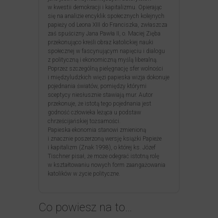
w kwestii demokracji i kapitalizmu. Opierając
się na analizie encyklik społecznych kolejnych
papieży od Leona XIII do Franciszka, zwłaszcza
zaś spuścizny Jana Pawła II, o. Maciej Zięba
przekonująco kreśli obraz katolickiej nauki
społecznej w fascynującym napięciu i dialogu
z polityczną i ekonomiczną myślą liberalną.
Poprzez szczególną pielęgnację sfer wolności
i międzyludzkich więzi papieska wizja dokonuje
pojednania światów, pomiędzy którymi
sceptycy niesłusznie stawiają mur. Autor
przekonuje, że istotą tego pojednania jest
godność człowieka leżąca u podstaw
chrześcijańskiej tożsamości.
Papieska ekonomia stanowi zmienioną
i znacznie poszerzoną wersję książki Papieże
i kapitalizm (Znak 1998), o której ks. Józef
Tischner pisał, że może odegrać istotną rolę
w kształtowaniu nowych form zaangażowania
katolików w życie polityczne.
Co powiesz na to…