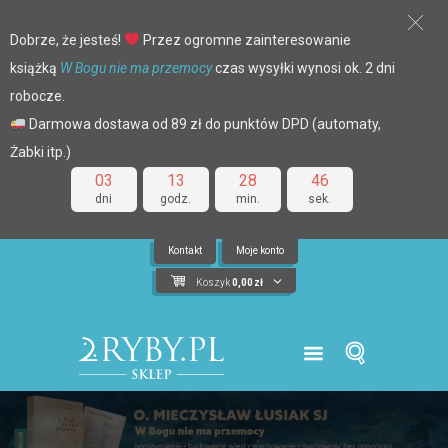
Dobrze, że jesteś!
Przez ogromne zainteresowanie
książką
W Bogu nie ma przemocy
czas wysyłki wynosi ok. 2 dni
robocze.
Darmowa dostawa od 89 zł do punktów DPD (automaty,
Żabki itp.)
03
13
28
46
dni
godz.
min.
sek.
Kontakt
Moje konto
Koszyk
0,00
zł