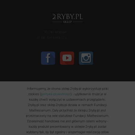
50-140 Wrocław
pl. bp. Nankiera 17a
Informujemy, że strona sklep.2ryby.pl wykorzystuje pliki
cookies (
polityka prywatności
) - użytkownik może je w
każdej chwili wyłączyć w ustawieniach przeglądarki.
2ryby.pl oraz sklep.2ryby.pl działa w ramach Fundacji
Mathesianum. Cały przychód ze sklepu 2ryby.pl jest
przeznaczony na cele statutowe Fundacji Mathesianum.
Działalność handlowa nie jest głównym celem witryny -
każdy produkt prezentowany w sklepie 2ryby.pl został
wybrany tak, by był zgodny i wspomagał realizację celów