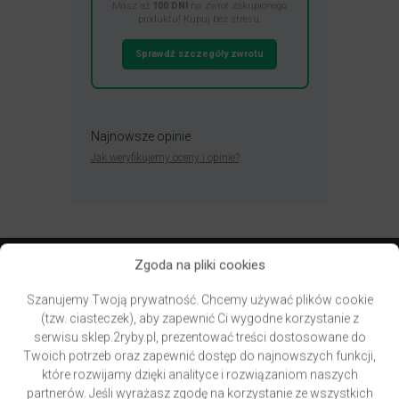
Masz aż
100 DNI
na zwrot zakupionego
produktu! Kupuj bez stresu.
Sprawdź szczegóły zwrotu
Najnowsze opinie
Jak weryfikujemy oceny i opinie?
Zgoda na pliki cookies
Przydatne linki
Szanujemy Twoją prywatność. Chcemy używać plików cookie
(tzw. ciasteczek), aby zapewnić Ci wygodne korzystanie z
Newsletter – zapisz się i zyskaj
serwisu sklep.2ryby.pl, prezentować treści dostosowane do
Zwroty – bezpieczne zakupy
Twoich potrzeb oraz zapewnić dostęp do najnowszych funkcji,
Kontakt, godziny otwarcia, mapa dojazdu
które rozwijamy dzięki analityce i rozwiązaniom naszych
Blog, recenzje produktów, aktualności, promocje
partnerów. Jeśli wyrażasz zgodę na korzystanie ze wszystkich