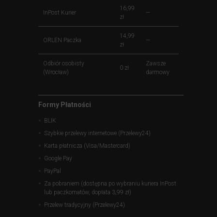
16,99
InPost Kurier
—
zł
14,99
ORLEN Paczka
—
zł
Odbiór osobisty
Zawsze
0 zł
(Wrocław)
darmowy
Formy Płatności
BLIK
Szybkie przelewy internetowe (Przelewy24)
Karta płatnicza (Visa/Mastercard)
Google Pay
PayPal
Za pobraniem (dostępna po wybraniu kuriera InPost
lub paczkomatów, dopłata 3,99 zł)
Przelew tradycyjny (Przelewy24)