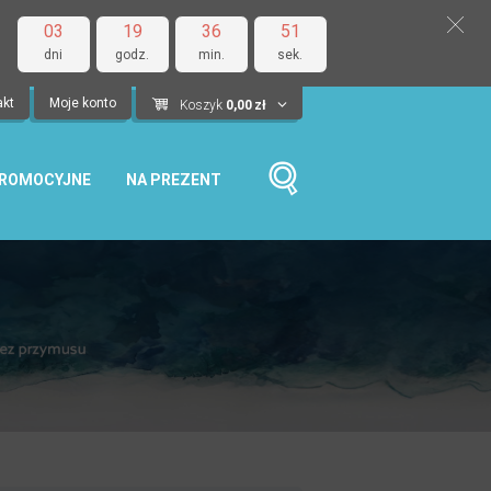
03
19
36
50
dni
godz.
min.
sek.
akt
Moje konto
Koszyk
0,00
zł
PROMOCYJNE
NA PREZENT