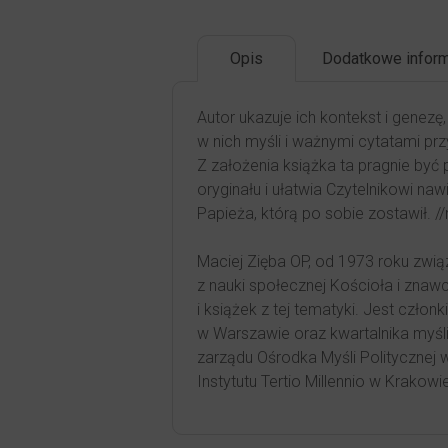
Opis
Dodatkowe inform
Autor ukazuje ich kontekst i genezę,
w nich myśli i ważnymi cytatami przy
Z założenia książka ta pragnie być
oryginału i ułatwia Czytelnikowi naw
Papieża, którą po sobie zostawił. 
Maciej Zięba OP, od 1973 roku związ
z nauki społecznej Kościoła i znaw
i książek z tej tematyki. Jest czł
w Warszawie oraz kwartalnika myśli 
zarządu Ośrodka Myśli Politycznej w
Instytutu Tertio Millennio w Krakowi