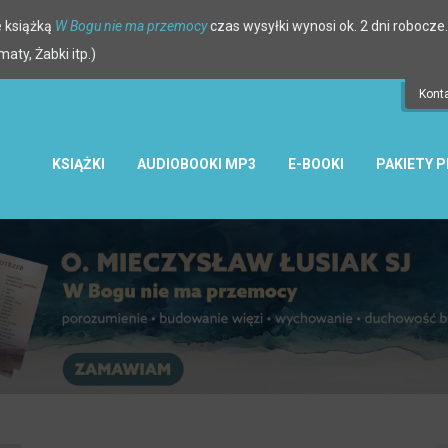
 książką
W Bogu nie ma przemocy
czas wysyłki wynosi ok. 2 dni robocze.
ty, Żabki itp.)
Kont
KSIĄŻKI
AUDIOBOOKI MP3
E-BOOKI
PAKIETY 