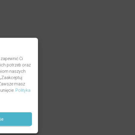
 zapewnić Ci
ich potrzeb oraz
zaniom naszych
 „Zaakceptuj
. Zawsze masz
unięcie.
Polityka
ie