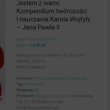
Jestem z wami.
Kompendium twórczości
i nauczania Karola Wojtyły
– Jana Pawła II
Autor:
Maciej Zięba OP
Pierwotna
14,90
zł
Aktualna
24,90
zł
cena
cena
Najniższa cena z ostatnich 30 dni przed
wynosiła:
wynosi:
obniżką:
14,90
zł
24,90zł.
14,90zł.
Brak w magazynie
Kategorie:
Książki papierowe
,
Wyprzedaż
Tag:
duchowość
Wydawca:
M
Producent:
Wydawnictwo M
, al. Słowackiego
1/6, 31-159 Kraków, e-mail:
bok@wydawnictwom.pl