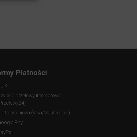
rmy Płatności
BLIK
zybkie przelewy internetowe
Przelewy24)
arta płatnicza (Visa/Mastercard)
Google Pay
PayPal