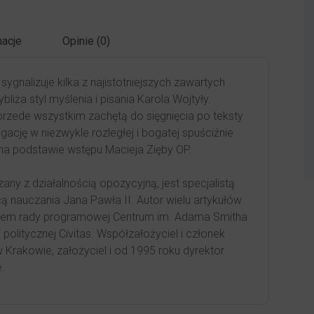
acje
Opinie (0)
 sygnalizuje kilka z najistotniejszych zawartych
bliża styl myślenia i pisania Karola Wojtyły.
 przede wszystkim zachętą do sięgnięcia po teksty
igację w niezwykle rozległej i bogatej spuściźnie
//na podstawie wstępu Macieja Zięby OP.
any z działalnością opozycyjną, jest specjalistą
cą nauczania Jana Pawła II. Autor wielu artykułów
onkiem rady programowej Centrum im. Adama Smitha
politycznej Civitas. Współzałożyciel i członek
 Krakowie, założyciel i od 1995 roku dyrektor
e.