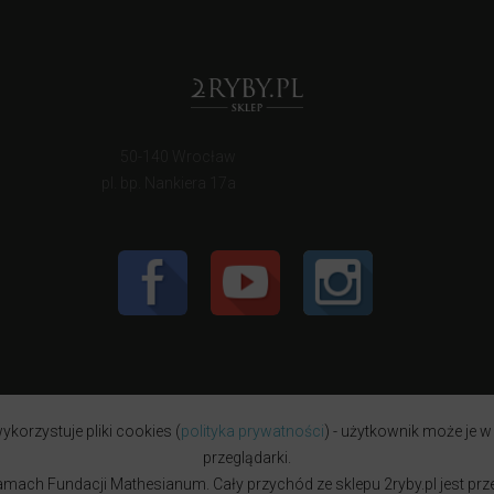
50-140 Wrocław
pl. bp. Nankiera 17a
ykorzystuje pliki cookies (
polityka prywatności
) - użytkownik może je w
przeglądarki.
w ramach Fundacji Mathesianum. Cały przychód ze sklepu 2ryby.pl jest pr