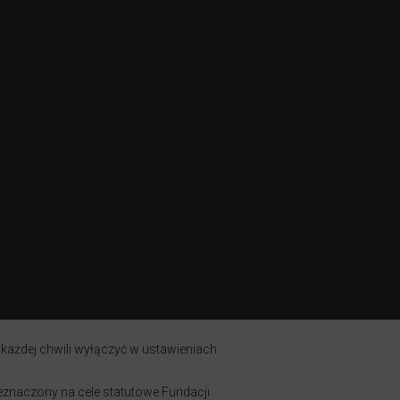
 każdej chwili wyłączyć w ustawieniach
zeznaczony na cele statutowe Fundacji