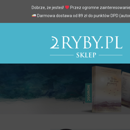
Dobrze, że jesteś!
Przez ogromne zainteresowanie
Darmowa dostawa od 89 zł do punktów DPD (automa