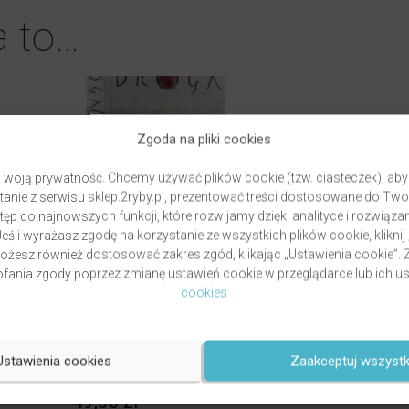
a to…
Zgoda na pliki cookies
woją prywatność. Chcemy używać plików cookie (tzw. ciasteczek), aby
anie z serwisu sklep.2ryby.pl, prezentować treści dostosowane do Two
ęp do najnowszych funkcji, które rozwijamy dzięki analityce i rozwią
eśli wyrażasz zgodę na korzystanie ze wszystkich plików cookie, kliknij
Możesz również dostosować zakres zgód, klikając „Ustawienia cookie”
ania zgody poprzez zmianę ustawień cookie w przeglądarce lub ich us
cookies
GRZYWOCZ & PAWLUKIEWICZ | DROGA
autor
ks. Piotr Pawlukiewicz
ks. Krzysztof
Grzywocz
Ustawienia cookies
Zaakceptuj wszystk
Oceniony
49,00
zł
5.00