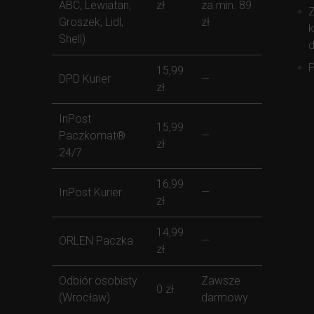
ABC, Lewiatan,
zł
za min. 89
Z
Groszek, Lidl,
zł
k
Shell)
d
P
15,99
DPD Kurier
—
zł
InPost
15,99
Paczkomat®
—
zł
24/7
16,99
InPost Kurier
—
zł
14,99
ORLEN Paczka
—
zł
Odbiór osobisty
Zawsze
0 zł
(Wrocław)
darmowy