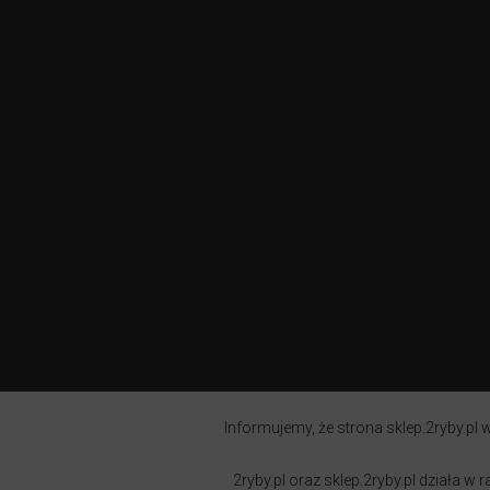
Informujemy, że strona sklep.2ryby.pl w
2ryby.pl oraz sklep.2ryby.pl działa 