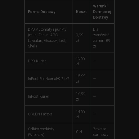
Warunki
Forma Dostawy
Koszt
Darmowej
Dostawy
DPD Automaty i punkty
Dla
(m.in. Żabka, ABC,
9,99
zamówień
Lewiatan, Groszek, Lidl,
zł
za min. 89
Shell)
zł
15,99
DPD Kurier
—
zł
15,99
InPost Paczkomat® 24/7
—
zł
16,99
InPost Kurier
—
zł
14,99
ORLEN Paczka
—
zł
Odbiór osobisty
Zawsze
0 zł
(Wrocław)
darmowy