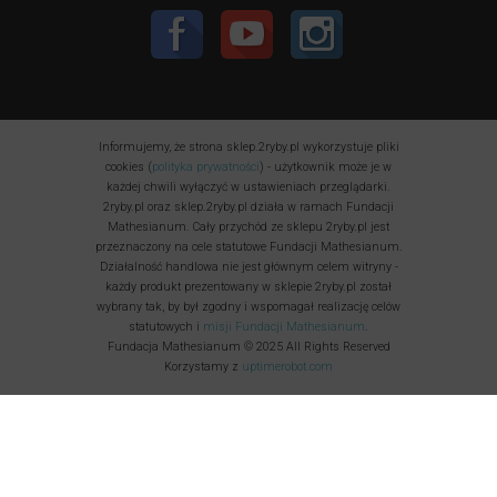
Informujemy, że strona sklep.2ryby.pl wykorzystuje pliki
cookies (
polityka prywatności
) - użytkownik może je w
każdej chwili wyłączyć w ustawieniach przeglądarki.
2ryby.pl oraz sklep.2ryby.pl działa w ramach Fundacji
Mathesianum. Cały przychód ze sklepu 2ryby.pl jest
przeznaczony na cele statutowe Fundacji Mathesianum.
Działalność handlowa nie jest głównym celem witryny -
każdy produkt prezentowany w sklepie 2ryby.pl został
wybrany tak, by był zgodny i wspomagał realizację celów
statutowych i
misji Fundacji Mathesianum
.
Fundacja Mathesianum © 2025 All Rights Reserved
Korzystamy z
uptimerobot.com