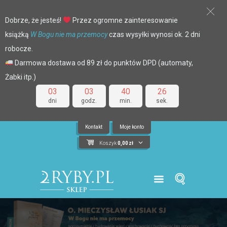
Dobrze, że jesteś!
Przez ogromne zainteresowanie
książką
W Bogu nie ma przemocy
czas wysyłki wynosi ok. 2 dni
robocze.
Darmowa dostawa od 89 zł do punktów DPD (automaty,
Żabki itp.)
03
03
40
25
dni
godz.
min.
sek.
Kontakt
Moje konto
Koszyk
0,00
zł