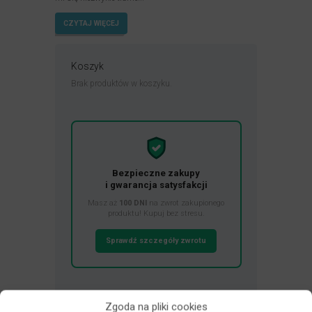
CZYTAJ WIĘCEJ
Koszyk
Brak produktów w koszyku.
Bezpieczne zakupy
i gwarancja satysfakcji
Masz aż
100 DNI
na zwrot zakupionego
produktu! Kupuj bez stresu.
Sprawdź szczegóły zwrotu
Najnowsze opinie
Zgoda na pliki cookies