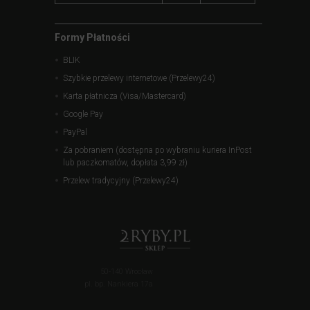
Formy Płatności
BLIK
Szybkie przelewy internetowe (Przelewy24)
Karta płatnicza (Visa/Mastercard)
Google Pay
PayPal
Za pobraniem (dostępna po wybraniu kuriera InPost
lub paczkomatów, dopłata 3,99 zł)
Przelew tradycyjny (Przelewy24)
50-140 Wrocław
pl. bp. Nankiera 17a