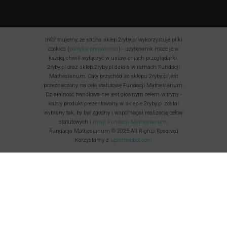
Informujemy, że strona sklep.2ryby.pl wykorzystuje pliki
cookies (
polityka prywatności
) - użytkownik może je w
każdej chwili wyłączyć w ustawieniach przeglądarki.
2ryby.pl oraz sklep.2ryby.pl działa w ramach Fundacji
Mathesianum. Cały przychód ze sklepu 2ryby.pl jest
przeznaczony na cele statutowe Fundacji Mathesianum.
Działalność handlowa nie jest głównym celem witryny -
każdy produkt prezentowany w sklepie 2ryby.pl został
wybrany tak, by był zgodny i wspomagał realizację celów
statutowych i
misji Fundacji Mathesianum
.
Fundacja Mathesianum © 2025 All Rights Reserved
Korzystamy z
uptimerobot.com