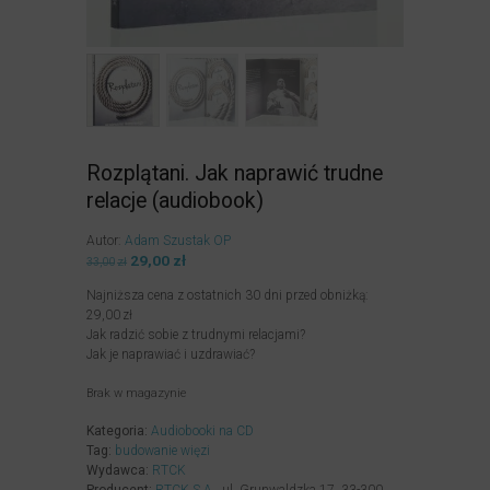
Rozplątani. Jak naprawić trudne
relacje (audiobook)
Autor:
Adam Szustak OP
Pierwotna
29,00
zł
Aktualna
33,00
zł
cena
cena
Najniższa cena z ostatnich 30 dni przed obniżką:
wynosiła:
wynosi:
29,00
zł
33,00zł.
29,00zł.
Jak radzić sobie z trudnymi relacjami?
Jak je naprawiać i uzdrawiać?
Brak w magazynie
Kategoria:
Audiobooki na CD
Tag:
budowanie więzi
Wydawca:
RTCK