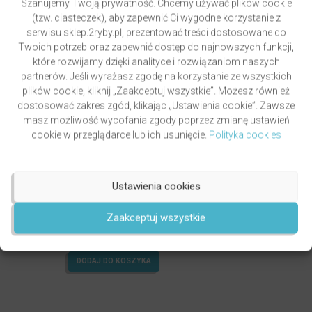
Szanujemy Twoją prywatność. Chcemy używać plików cookie
(tzw. ciasteczek), aby zapewnić Ci wygodne korzystanie z
serwisu sklep.2ryby.pl, prezentować treści dostosowane do
Twoich potrzeb oraz zapewnić dostęp do najnowszych funkcji,
które rozwijamy dzięki analityce i rozwiązaniom naszych
partnerów. Jeśli wyrażasz zgodę na korzystanie ze wszystkich
plików cookie, kliknij „Zaakceptuj wszystkie”. Możesz również
dostosować zakres zgód, klikając „Ustawienia cookie”. Zawsze
masz możliwość wycofania zgody poprzez zmianę ustawień
cookie w przeglądarce lub ich usunięcie.
Polityka cookies
Ustawienia cookies
PAWLUKIEWICZ | BECZ I DZWOŃ DZWONECZKIEM
(KSIĄŻKA)
autor
ks. Piotr Pawlukiewicz
Zaakceptuj wszystkie
Oceniony
4.99
49,00
zł
na 5.
DODAJ DO KOSZYKA