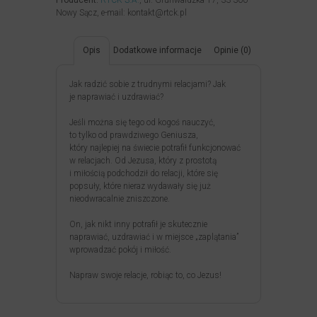
Producent:
RTCK S.A.
, ul. Grunwaldzka 17, 33-300
Nowy Sącz, e-mail: kontakt@rtck.pl
Opis
Dodatkowe informacje
Opinie (0)
Jak radzić sobie z trudnymi relacjami? Jak
je naprawiać i uzdrawiać?
Jeśli można się tego od kogoś nauczyć,
to tylko od prawdziwego Geniusza,
który najlepiej na świecie potrafił funkcjonować
w relacjach. Od Jezusa, który z prostotą
i miłością podchodził do relacji, które się
popsuły, które nieraz wydawały się już
nieodwracalnie zniszczone.
On, jak nikt inny potrafił je skutecznie
naprawiać, uzdrawiać i w miejsce „zaplątania”
wprowadzać pokój i miłość.
Napraw swoje relacje, robiąc to, co Jezus!