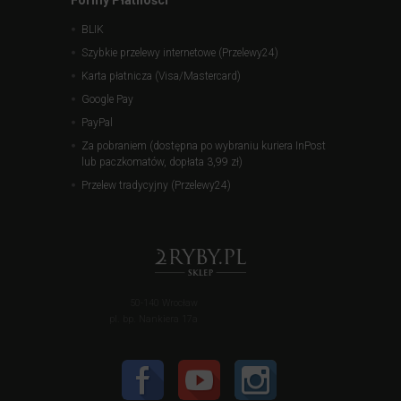
BLIK
Szybkie przelewy internetowe (Przelewy24)
Karta płatnicza (Visa/Mastercard)
Google Pay
PayPal
Za pobraniem (dostępna po wybraniu kuriera InPost
lub paczkomatów, dopłata 3,99 zł)
Przelew tradycyjny (Przelewy24)
50-140 Wrocław
pl. bp. Nankiera 17a