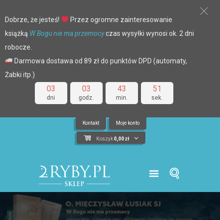
Dobrze, że jesteś!
Przez ogromne zainteresowanie
książką
W Bogu nie ma przemocy
czas wysyłki wynosi ok. 2 dni
robocze.
Darmowa dostawa od 89 zł do punktów DPD (automaty,
Żabki itp.)
03
03
43
51
dni
godz.
min.
sek.
Kontakt
Moje konto
Koszyk
0,00
zł