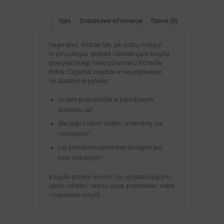
Opis
Dodatkowe informacje
Opinie (0)
Nagie teraz. Widzieć tak, jak widzą mistycy”
to poruszająca, głęboka i zaskakująca książka
amerykańskiego franciszkanina o.Richarda
Rohra. Czytelnik znajdzie w niej odpowiedzi
na zasadnicze pytania:
co nam przeszkadza w prawdziwym
poznaniu Ja?
dlaczego z takim trudem zmieniamy się
i rozwijamy?
czy prawdziwe oświecenie dostępne jest
tylko wybranym?
Książka pozwoli uwolnić się od paraliżujących
lęków, odnaleźć radość życia, przemieniać siebie
i inspirować innych.