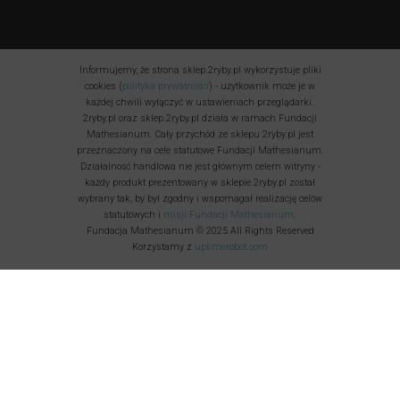
Informujemy, że strona sklep.2ryby.pl wykorzystuje pliki
cookies (
polityka prywatności
) - użytkownik może je w
każdej chwili wyłączyć w ustawieniach przeglądarki.
2ryby.pl oraz sklep.2ryby.pl działa w ramach Fundacji
Mathesianum. Cały przychód ze sklepu 2ryby.pl jest
przeznaczony na cele statutowe Fundacji Mathesianum.
Działalność handlowa nie jest głównym celem witryny -
każdy produkt prezentowany w sklepie 2ryby.pl został
wybrany tak, by był zgodny i wspomagał realizację celów
statutowych i
misji Fundacji Mathesianum
.
Fundacja Mathesianum © 2025 All Rights Reserved
Korzystamy z
uptimerobot.com