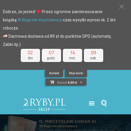
Dobrze, że jesteś!
Przez ogromne zainteresowanie
książką
W Bogu nie ma przemocy
czas wysyłki wynosi ok. 2 dni
robocze.
Darmowa dostawa od 89 zł do punktów DPD (automaty,
Żabki itp.)
02
07
16
08
dni
godz.
min.
sek.
Kontakt
Moje konto
Koszyk
0,00
zł