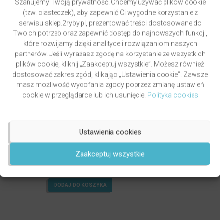
Szanujemy Twoją prywatność. Chcemy używać plików cookie
(tzw. ciasteczek), aby zapewnić Ci wygodne korzystanie z
serwisu sklep.2ryby.pl, prezentować treści dostosowane do
Twoich potrzeb oraz zapewnić dostęp do najnowszych funkcji,
które rozwijamy dzięki analityce i rozwiązaniom naszych
partnerów. Jeśli wyrażasz zgodę na korzystanie ze wszystkich
plików cookie, kliknij „Zaakceptuj wszystkie”. Możesz również
dostosować zakres zgód, klikając „Ustawienia cookie”. Zawsze
masz możliwość wycofania zgody poprzez zmianę ustawień
cookie w przeglądarce lub ich usunięcie.
Polityka cookies
Ustawienia cookies
GRZYWOCZ & PAWLUKIEWICZ | DROGA
autor
ks. Piotr Pawlukiewicz
ks. Krzysztof Grzywocz
Zaakceptuj wszystkie
Oceniony
5.00
49,00
zł
na 5.
DODAJ DO KOSZYKA