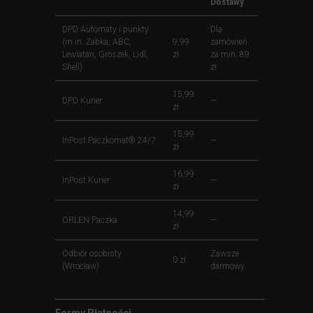
Dostawy
DPD Automaty i punkty
Dla
(m.in. Żabka, ABC,
9,99
zamówień
Lewiatan, Groszek, Lidl,
zł
za min. 89
Shell)
zł
15,99
DPD Kurier
—
zł
15,99
InPost Paczkomat® 24/7
—
zł
16,99
InPost Kurier
—
zł
14,99
ORLEN Paczka
—
zł
Odbiór osobisty
Zawsze
0 zł
(Wrocław)
darmowy