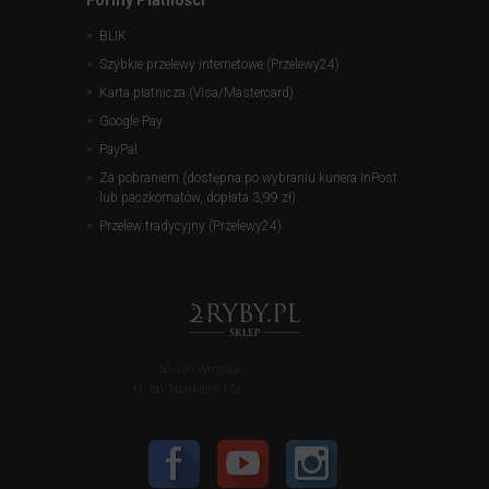
Formy Płatności
BLIK
Szybkie przelewy internetowe (Przelewy24)
Karta płatnicza (Visa/Mastercard)
Google Pay
PayPal
Za pobraniem (dostępna po wybraniu kuriera InPost
lub paczkomatów, dopłata 3,99 zł)
Przelew tradycyjny (Przelewy24)
50-140 Wrocław
pl. bp. Nankiera 17a