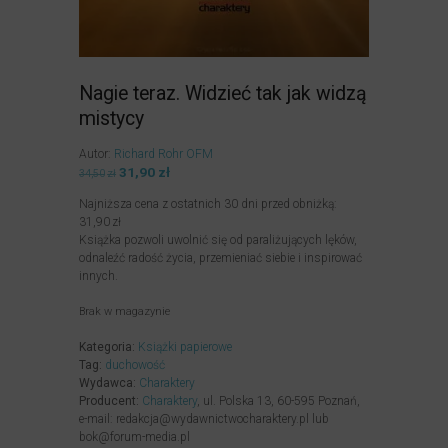
Nagie teraz. Widzieć tak jak widzą
mistycy
Autor:
Richard Rohr OFM
Pierwotna
31,90
zł
Aktualna
34,50
zł
cena
cena
Najniższa cena z ostatnich 30 dni przed obniżką:
wynosiła:
wynosi:
31,90
zł
34,50zł.
31,90zł.
Książka pozwoli uwolnić się od paraliżujących lęków,
odnaleźć radość życia, przemieniać siebie i inspirować
innych.
Brak w magazynie
Kategoria:
Książki papierowe
Tag:
duchowość
Wydawca:
Charaktery
Producent:
Charaktery
, ul. Polska 13, 60-595 Poznań,
e-mail: redakcja@wydawnictwocharaktery.pl lub
bok@forum-media.pl