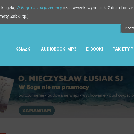
 książką
W Bogu nie ma przemocy
czas wysyłki wynosi ok. 2 dni robocze.
ty, Żabki itp.)
Kont
KSIĄŻKI
AUDIOBOOKI MP3
E-BOOKI
PAKIETY 