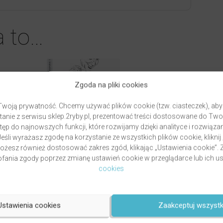
a to…
Zgoda na pliki cookies
woją prywatność. Chcemy używać plików cookie (tzw. ciasteczek), aby
anie z serwisu sklep.2ryby.pl, prezentować treści dostosowane do Two
ęp do najnowszych funkcji, które rozwijamy dzięki analityce i rozwią
eśli wyrażasz zgodę na korzystanie ze wszystkich plików cookie, kliknij
Możesz również dostosować zakres zgód, klikając „Ustawienia cookie”
ania zgody poprzez zmianę ustawień cookie w przeglądarce lub ich us
cookies
PAWLUKIEWICZ | BECZ I DZWOŃ
DZWONECZKIEM (KSIĄŻKA)
ztof
Ustawienia cookies
Zaakceptuj wszystk
autor
ks. Piotr Pawlukiewicz