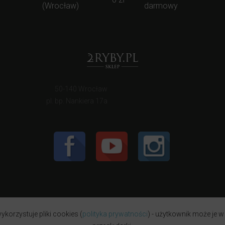
(Wrocław)
darmowy
50-140 Wrocław
pl. bp. Nankiera 17a
ykorzystuje pliki cookies (
polityka prywatności
) - użytkownik może je w