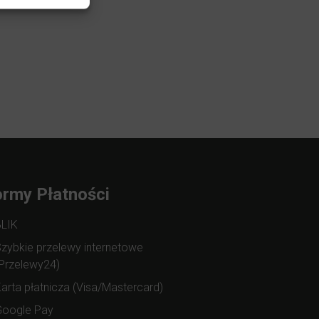
rmy Płatności
BLIK
zybkie przelewy internetowe
Przelewy24)
arta płatnicza (Visa/Mastercard)
Google Pay