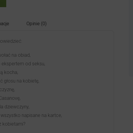
acje
Opinie (0)
dowiedzieć:
ołać na obiad,
ć ekspertem od seksu,
ją kocha,
ć głosu na kobietę,
czyznę,
 Casanovę,
dla dziewczyny,
wszystko napisane na kartce,
z kobietami?