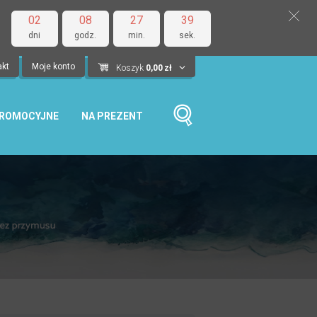
02
08
27
38
dni
godz.
min.
sek.
akt
Moje konto
Koszyk
0,00
zł
PROMOCYJNE
NA PREZENT