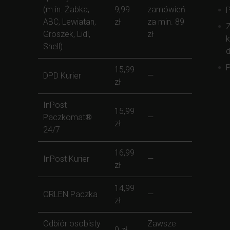
(m.in. Żabka,
9,99
zamówień
ABC, Lewiatan,
zł
za min. 89
Z
Groszek, Lidl,
zł
k
Shell)
d
P
15,99
DPD Kurier
—
zł
InPost
15,99
Paczkomat®
—
zł
24/7
16,99
InPost Kurier
—
zł
14,99
ORLEN Paczka
—
zł
Odbiór osobisty
Zawsze
0 zł