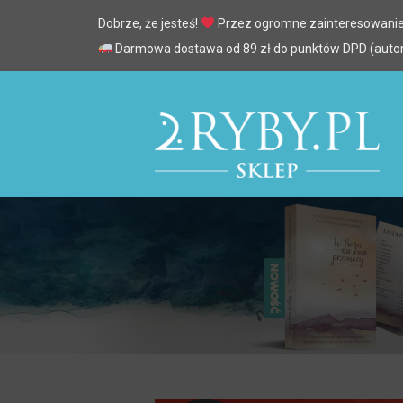
Dobrze, że jesteś!
Przez ogromne zainteresowanie
Darmowa dostawa od 89 zł do punktów DPD (automa