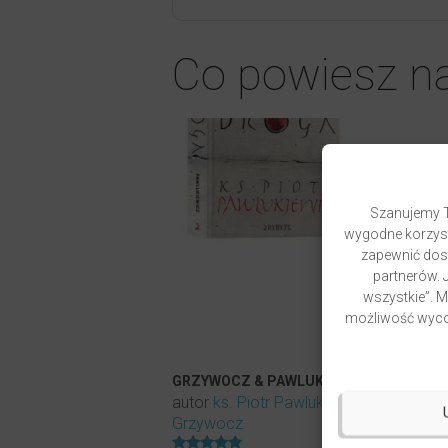
Co powiesz n
Szanujemy T
wygodne korzyst
zapewnić dost
partnerów. J
wszystkie”. 
możliwość wycof
GRZYWOCZ & PAWLUKIEWICZ | DROGA
autor
ks. Piotr Pawlukiewicz
ks. Krzys
Grzywocz