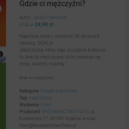
Gdzie ci mężczyźni?
Autor:
Jacek Pulikowski
Pierwotna
24,90
zł
Aktualna
27,00
zł
cena
cena
Najniższa cena z ostatnich 30 dni przed
wynosiła:
wynosi:
obniżką:
24,90
zł
27,00zł.
24,90zł.
„Mężczyzna, który daje szczęście kobiecie,
to znaczy mężczyzna, który opiekuje się
żoną, dziećmi, rodziną.”
Brak w magazynie
Kategoria:
Książki papierowe
Tag:
mężczyzna
Wydawca:
Fides
Producent:
WYDAWNICTWO FIDES
, ul.
Kozienicka 17, 30-397 Kraków, e-mail:
fides@wydawnictwofides.pl