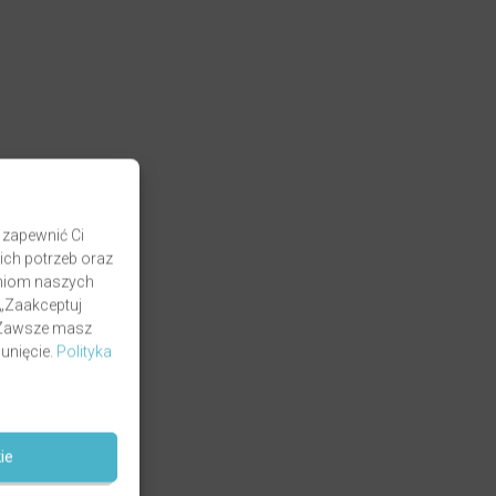
 zapewnić Ci
ich potrzeb oraz
zaniom naszych
 „Zaakceptuj
. Zawsze masz
unięcie.
Polityka
ie