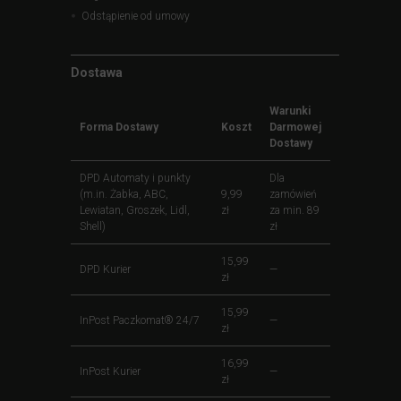
Odstąpienie od umowy
Dostawa
Warunki
Forma Dostawy
Koszt
Darmowej
Dostawy
DPD Automaty i punkty
Dla
(m.in. Żabka, ABC,
9,99
zamówień
Lewiatan, Groszek, Lidl,
zł
za min. 89
Shell)
zł
15,99
DPD Kurier
—
zł
15,99
InPost Paczkomat® 24/7
—
zł
16,99
InPost Kurier
—
zł