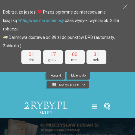
Dobrze, że jesteś!
Przez ogromne zainteresowanie
książką
W Bogu nie ma przemocy
czas wysyłki wynosi ok. 2 dni
robocze.
Darmowa dostawa od 89 zł do punktów DPD (automaty,
Żabki itp.)
01
17
00
31
dni
godz.
min.
sek.
Kontakt
Moje konto
Koszyk
0,00
zł