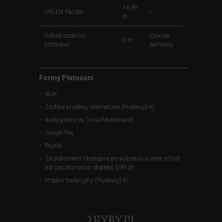
14,99
ORLEN Paczka
—
zł
Odbiór osobisty
Zawsze
0 zł
(Wrocław)
darmowy
Formy Płatności
BLIK
Szybkie przelewy internetowe (Przelewy24)
Karta płatnicza (Visa/Mastercard)
Google Pay
PayPal
Za pobraniem (dostępna po wybraniu kuriera InPost
lub paczkomatów, dopłata 3,99 zł)
Przelew tradycyjny (Przelewy24)