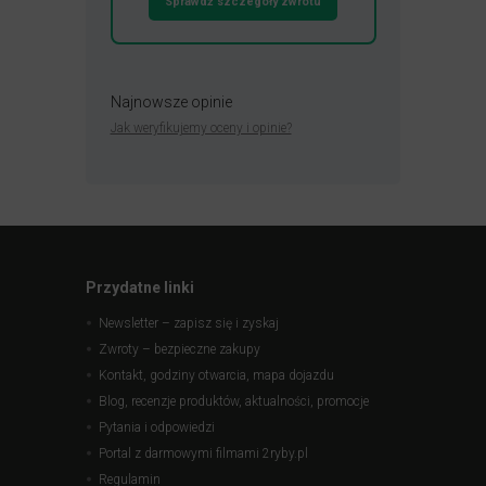
Sprawdź szczegóły zwrotu
Najnowsze opinie
Jak weryfikujemy oceny i opinie?
Przydatne linki
Newsletter – zapisz się i zyskaj
Zwroty – bezpieczne zakupy
Kontakt, godziny otwarcia, mapa dojazdu
Blog, recenzje produktów, aktualności, promocje
Pytania i odpowiedzi
Portal z darmowymi filmami 2ryby.pl
Regulamin