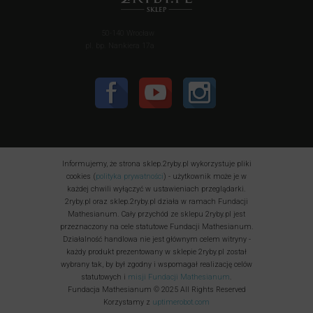
50-140 Wrocław
pl. bp. Nankiera 17a
Informujemy, że strona sklep.2ryby.pl wykorzystuje pliki
cookies (
polityka prywatności
) - użytkownik może je w
każdej chwili wyłączyć w ustawieniach przeglądarki.
2ryby.pl oraz sklep.2ryby.pl działa w ramach Fundacji
Mathesianum. Cały przychód ze sklepu 2ryby.pl jest
przeznaczony na cele statutowe Fundacji Mathesianum.
Działalność handlowa nie jest głównym celem witryny -
każdy produkt prezentowany w sklepie 2ryby.pl został
wybrany tak, by był zgodny i wspomagał realizację celów
statutowych i
misji Fundacji Mathesianum
.
Fundacja Mathesianum © 2025 All Rights Reserved
Korzystamy z
uptimerobot.com