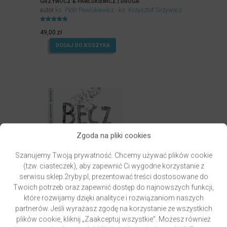
GRZYWOCZ & PAWLUKIEWICZ | DROGA
autor
ks. Piotr Pawlukiewicz
ks. Krzysztof Grzywocz
Oceniony
5.00
49,00
zł
na 5.
DODAJ DO KOSZYKA
Zgoda na pliki cookies
Szanujemy Twoją prywatność. Chcemy używać plików cookie
(tzw. ciasteczek), aby zapewnić Ci wygodne korzystanie z
serwisu sklep.2ryby.pl, prezentować treści dostosowane do
Twoich potrzeb oraz zapewnić dostęp do najnowszych funkcji,
które rozwijamy dzięki analityce i rozwiązaniom naszych
partnerów. Jeśli wyrażasz zgodę na korzystanie ze wszystkich
plików cookie, kliknij „Zaakceptuj wszystkie”. Możesz również
PAWLUKIEWICZ | BECZ I DZWOŃ DZWONECZKIEM
(KSIĄŻKA)