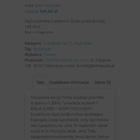
Autor:
praca zbiorowa
Pierwotna
169,00
zł
Aktualna
179,00
zł
cena
cena
Najniższa cena z ostatnich 30 dni przed obniżką:
wynosiła:
wynosi:
169,00
zł
179,00zł.
169,00zł.
Brak w magazynie
Kategorie:
Audiobooki na CD
,
Wyprzedaż
Tag:
duchowość
Wydawca:
Osorno
Producent:
OSORNO MEDIA sp. z o.o.
, ul. Zdrojowa
109, 02-927 Warszawa, e-mail: kontakt@bibliaaudio.pl
Opis
Dodatkowe informacje
Opinie (0)
Dźwiękowa wersja Pisma Świętego powstała
w oparciu o „Biblię Tysiąclecia wydanie V”.
BIBLIA AUDIO – NOWY TESTAMENT
to pierwsza część wydawnictwa zawierająca
Ewangelie, Dzieje Apostolskie, Listy Apostolskie
oraz Apokalipsę św. Jana. W nagraniach udział
wzięli m.in.:Krystyna Janda, Jerzy Trela,
Małgorzata Kożuchowska, Anna Seniuk, Roman