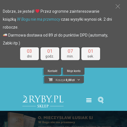
Dobrze, że jesteś!
Przez ogromne zainteresowanie
książką
W Bogu nie ma przemocy
czas wysyłki wynosi ok. 2 dni
robocze.
Darmowa dostawa od 89 zł do punktów DPD (automaty,
Żabki itp.)
03
01
07
00
dni
godz.
min.
sek.
Kontakt
Moje konto
Koszyk
0,00
zł