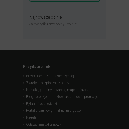
Najnowsze opinie
Jak weryfikujemy oceny i opinie?
Przydatne linki
Newsletter – zapisz się i zyskaj
Zwroty – bezpieczne zakupy
Kontakt, godziny otwarcia, mapa dojazdu
Blog, recenzje produktów, aktualności, promocje
Pytania i odpowiedzi
Portal z darmowymi filmami 2ryby.pl
Regulamin
Odstąpienie od umowy