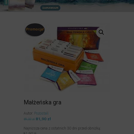
Promocja!
Małżeńska gra
Autor:
Pozostali
Pierwotna
81,90
zł
Aktualna
89,00
zł
cena
cena
Najniższa cena z ostatnich 30 dni przed obniżką:
wynosiła:
wynosi:
81,90
zł