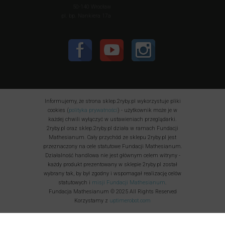
50-140 Wrocław
pl. bp. Nankiera 17a
Informujemy, że strona sklep.2ryby.pl wykorzystuje pliki
cookies (
polityka prywatności
) - użytkownik może je w
każdej chwili wyłączyć w ustawieniach przeglądarki.
2ryby.pl oraz sklep.2ryby.pl działa w ramach Fundacji
Mathesianum. Cały przychód ze sklepu 2ryby.pl jest
przeznaczony na cele statutowe Fundacji Mathesianum.
Działalność handlowa nie jest głównym celem witryny -
każdy produkt prezentowany w sklepie 2ryby.pl został
wybrany tak, by był zgodny i wspomagał realizację celów
statutowych i
misji Fundacji Mathesianum
.
Fundacja Mathesianum © 2025 All Rights Reserved
Korzystamy z
uptimerobot.com