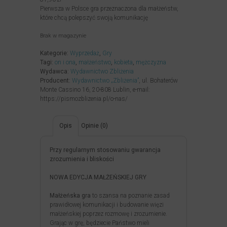
89,00zł.
81,90zł.
Pierwsza w Polsce gra przeznaczona dla małżeństw,
które chcą polepszyć swoją komunikację
Brak w magazynie
Kategorie:
Wyprzedaż
,
Gry
Tagi:
on i ona
,
małżeństwo
,
kobieta
,
mężczyzna
Wydawca:
Wydawnictwo Zbliżenia
Producent:
Wydawnictwo „Zbliżenia”
, ul. Bohaterów
Monte Cassino 16, 20-808 Lublin, e-mail:
https://pismozblizenia.pl/o-nas/
Opis
Opinie (0)
Przy regularnym stosowaniu gwarancja
zrozumienia i bliskości
NOWA EDYCJA MAŁŻEŃSKIEJ GRY
Małżeńska gra
to szansa na poznanie zasad
prawidłowej komunikacji i budowanie więzi
małżeńskiej poprzez rozmowę i zrozumienie.
Grając w grę, będziecie Państwo mieli