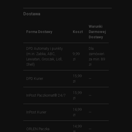
Dostawa
Warunki
Forma Dostawy
Koszt
Darmowej
Dostawy
DPD Automaty i punkty
Dla
(m.in. Żabka, ABC,
9,99
zamówień
Lewiatan, Groszek, Lidl,
zł
za min. 89
Shell)
zł
15,99
DPD Kurier
—
zł
15,99
InPost Paczkomat® 24/7
—
zł
16,99
InPost Kurier
—
zł
14,99
ORLEN Paczka
—
zł