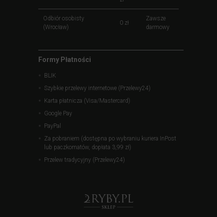
Odbiór osobisty
Zawsze
0 zł
(Wrocław)
darmowy
Formy Płatności
BLIK
Szybkie przelewy internetowe (Przelewy24)
Karta płatnicza (Visa/Mastercard)
Google Pay
PayPal
Za pobraniem (dostępna po wybraniu kuriera InPost
lub paczkomatów, dopłata 3,99 zł)
Przelew tradycyjny (Przelewy24)