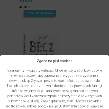
Oceniony
5.00
49,00
zł
na 5.
DODAJ DO KOSZYKA
Zgoda na pliki cookies
Szanujemy Twoją prywatność. Chcemy używać plików cookie
(tzw. ciasteczek), aby zapewnić Ci wygodne korzystanie z
serwisu sklep.2ryby.pl, prezentować treści dostosowane do
Twoich potrzeb oraz zapewnić dostęp do najnowszych funkcji,
które rozwijamy dzięki analityce i rozwiązaniom naszych
partnerów. Jeśli wyrażasz zgodę na korzystanie ze wszystkich
PAWLUKIEWICZ | BECZ I DZWOŃ DZWONECZKIEM
(KSIĄŻKA)
plików cookie, kliknij „Zaakceptuj wszystkie”. Możesz również
autor
ks. Piotr Pawlukiewicz
dostosować zakres zgód, klikając „Ustawienia cookie”. Zawsze