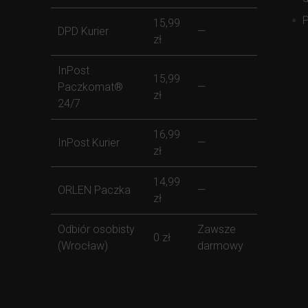
P
15,99
DPD Kurier
—
zł
InPost
15,99
Paczkomat®
—
zł
24/7
16,99
InPost Kurier
—
zł
14,99
ORLEN Paczka
—
zł
Odbiór osobisty
Zawsze
0 zł
(Wrocław)
darmowy