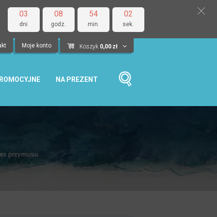
03
08
54
01
dni
godz.
min.
sek.
akt
Moje konto
Koszyk
0,00
zł
PROMOCYJNE
NA PREZENT