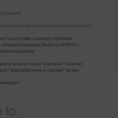
 na lodówkę
łbyś podarować bliskim wartościowe przesłanie?
ma Twoje notatki o ważnych telefonach
o obejrzeniu kolejnego filmiku na 2RYBY.PL?
wymarzoną kuchnię?
kręcie w swoim życiu? Rozstanie? Trudności
iach? Nieprzebaczenie w rodzinie? Sprawy
zamknięte?
a to…