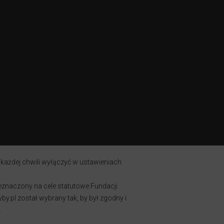
 każdej chwili wyłączyć w ustawieniach
zeznaczony na cele statutowe Fundacji
y.pl został wybrany tak, by był zgodny i
.