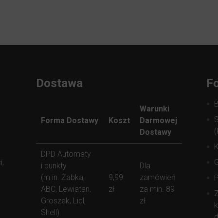
Dostawa
Fo
Warunki
S
Forma Dostawy
Koszt
Darmowej
(
Dostawy
K
DPD Automaty
i,
i punkty
Dla
(m.in. Żabka,
9,99
zamówień
ABC, Lewiatan,
zł
za min. 89
Z
Groszek, Lidl,
zł
k
Shell)
d