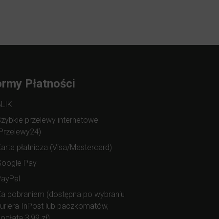
rmy Płatności
BLIK
zybkie przelewy internetowe
Przelewy24)
arta płatnicza (Visa/Mastercard)
Google Pay
PayPal
a pobraniem (dostępna po wybraniu
uriera InPost lub paczkomatów,
opłata 3,99 zł)