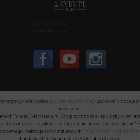
50-140 Wrocław
pl. bp. Nankiera 17a
ykorzystuje pliki cookies (
polityka prywatności
) - użytkownik może je w
przeglądarki.
w ramach Fundacji Mathesianum. Cały przychód ze sklepu 2ryby.pl jest pr
est głównym celem witryny - każdy produkt prezentowany w sklepie 2ryb
wspomagał realizację celów statutowych i
misji Fundacji Mathesianum
Fundacja Mathesianum © 2025 All Rights Reserved