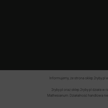
Informujemy, że strona sklep.2ryby.pl w
2ryby.pl oraz sklep.2ryby.pl działa 
Mathesianum. Działalność handlowa nie j