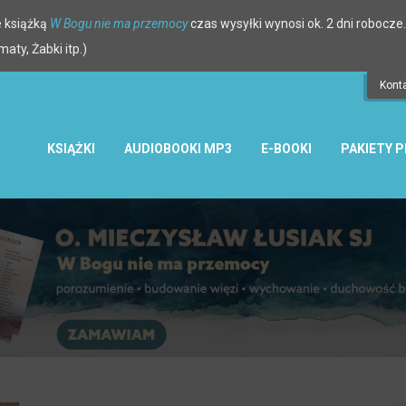
 książką
W Bogu nie ma przemocy
czas wysyłki wynosi ok. 2 dni robocze.
ty, Żabki itp.)
Kont
KSIĄŻKI
AUDIOBOOKI MP3
E-BOOKI
PAKIETY 