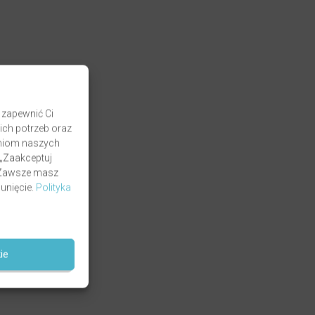
 zapewnić Ci
ich potrzeb oraz
zaniom naszych
 „Zaakceptuj
. Zawsze masz
unięcie.
Polityka
ie