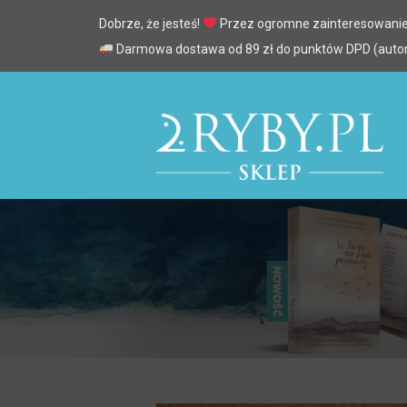
Dobrze, że jesteś!
Przez ogromne zainteresowanie
Darmowa dostawa od 89 zł do punktów DPD (automa