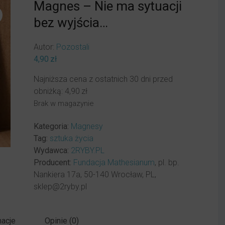
Magnes – Nie ma sytuacji
bez wyjścia…
Autor:
Pozostali
4,90
zł
Najniższa cena z ostatnich 30 dni przed
obniżką:
4,90
zł
Brak w magazynie
Kategoria:
Magnesy
Tag:
sztuka życia
Wydawca:
2RYBY.PL
Producent:
Fundacja Mathesianum
, pl. bp.
Nankiera 17a, 50-140 Wrocław, PL,
sklep@2ryby.pl
acje
Opinie (0)